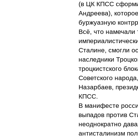
(в ЦК КПСС сформи
Андреева), которо
буржуазную контр
Всё, что намечали
империалистически
Сталине, смогли о
наследники Троцко
троцкистского бло
Советского народа
Назарбаев, презид
КПСС.
В манифесте росси
выпадов против Ст
неоднократно дава
антисталинизм пол