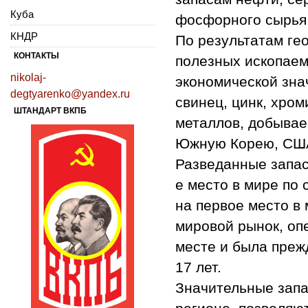
Куба
фосфорного сырья, 
КНДР
По результатам ге
КОНТАКТЫ
полезных ископаем
nikolaj-
экономической зна
degtyarenko@yandex.ru
свинец, цинк, хром
ШТАНДАРТ ВКПБ
металлов, добывае
Южную Корею, США,
Разведанные запас
е место в мире по 
на первое место в
мировой рынок, оп
месте и была преж
17 лет.
Значительные запа