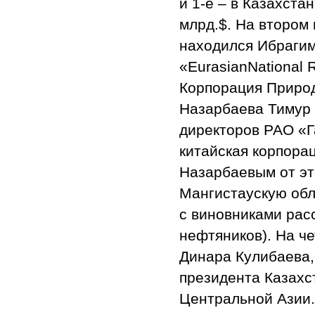
и 1-е – в Казахста
млрд.$. На втором 
находился Ибрагим
«EurasianNational 
Корпорация Природ
Назарбаева Тимур 
директоров РАО «Г
китайская корпора
Назарбаевым от эт
Мангистаускую обл
с виновниками рас
нефтяников). На ч
Динара Кулибаева,
президента Казахс
Центральной Азии