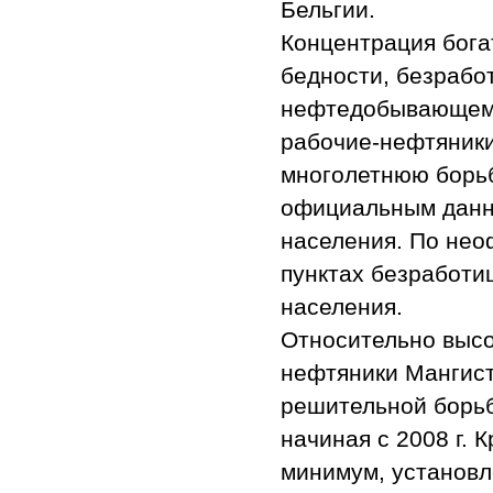
Бельгии.
Концентрация бога
бедности, безработ
нефтедобывающем р
рабочие-нефтяники
многолетнюю борьб
официальным данны
населения. По нео
пунктах безработи
населения.
Относительно высо
нефтяники Мангист
решительной борьб
начиная с 2008 г. 
минимум, установл