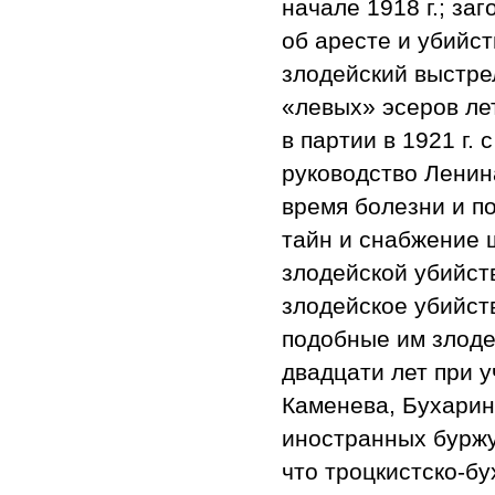
начале 1918 г.; за
об аресте и убийст
злодейский выстрел
«левых» эсеров ле
в партии в 1921 г.
руководство Ленина
время болезни и п
тайн и снабжение 
злодейской убийст
злодейское убийств
подобные им злоде
двадцати лет при у
Каменева, Бухарин
иностранных буржу
что троцкистско-бу