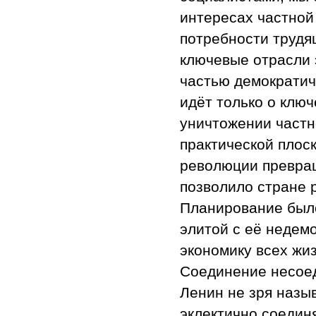
интересах частной
потребности трудящ
ключевые отрасли 
частью демократич
идёт только о клю
уничтожении частн
практической плос
революции превращ
позволило стране 
Планирование был
элитой с её недем
экономику всех жи
Соединение несоед
Ленин не зря назы
эклектично соедин