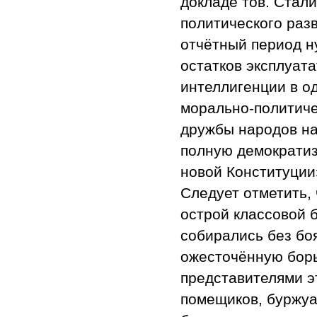
докладе тов. Стал
политического раз
отчётный период н
остатков эксплуата
интеллигенции в о
морально-политиче
дружбы народов наш
полную демократиз
новой Конституции»
Следует отметить,
острой классовой б
собирались без бо
ожесточённую борь
представителями эт
помещиков, буржуа