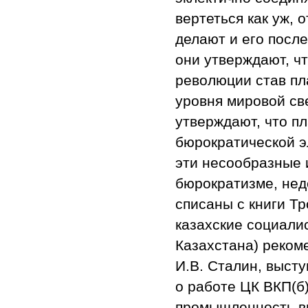
вертеться как уж, о
делают и его посл
они утверждают, ч
революции став пл
уровня мировой св
утверждают, что п
бюрократической э
эти несообразные 
бюрократизме, неде
списаны с книги Т
казахские социали
Казахстана) реком
И.В. Сталин, высту
о работе ЦК ВКП(б)
промышленность в