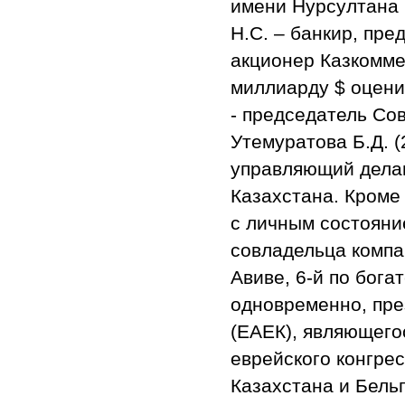
имени Нурсултана 
Н.С. – банкир, пре
акционер Казкоммер
миллиарду $ оценив
- председатель Со
Утемуратова Б.Д. (
управляющий делам
Казахстана. Кроме
с личным состояние
совладельца компа
Авиве, 6-й по бога
одновременно, пре
(ЕАЕК), являющего
еврейского конгре
Казахстана и Бельг