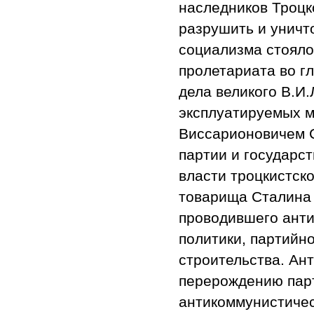
наследников Троцко
разрушить и уничт
социализма стояло
пролетариата во г
дела великого В.И
эксплуатируемых 
Виссарионовичем 
партии и государс
власти троцкистск
товарища Сталина 
проводившего анти
политики, партийно
строительства. Ант
перерождению пар
антикоммунистичес