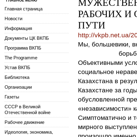
МУЖЕСТВЕН
ГЛАВНОЕ МЕНЮ
Главная страница
РАБОЧИХ И
Новости
ПУТИ
Информация
http://vkpb.net.ua/
Документы ЦК ВКПБ
Мы, большевики, в
Программа ВКПБ
борьб
The Programme
Объективными усло
Устав ВКПБ
социальное нераве
Библиотека
Казахстана в резу
Организации
Казахстане за годы
Газеты
обусловленной пр
СССР в Великой
«независимости» к
Отечественной войне
Симптоматично и т
Рабочее движение
мирного выступлен
Идеология, экономика,
произошло именно 