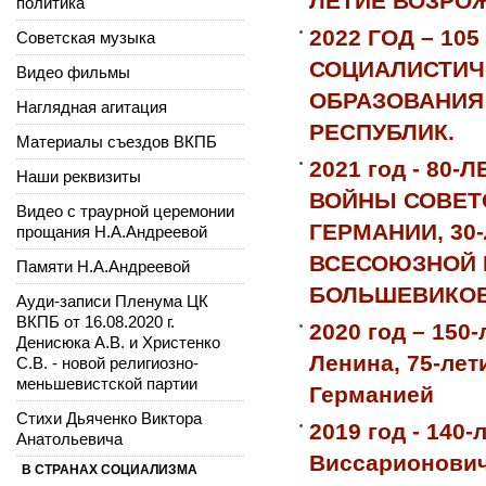
ЛЕТИЕ ВОЗРО
политика
2022 ГОД – 1
Советская музыка
СОЦИАЛИСТИЧЕ
Видео фильмы
ОБРАЗОВАНИЯ
Наглядная агитация
РЕСПУБЛИК.
Материалы съездов ВКПБ
2021 год - 8
Наши реквизиты
ВОЙНЫ СОВЕТ
Видео с траурной церемонии
ГЕРМАНИИ, 30
прощания Н.А.Андреевой
ВСЕСОЮЗНОЙ 
Памяти Н.А.Андреевой
БОЛЬШЕВИКОВ
Ауди-записи Пленума ЦК
ВКПБ от 16.08.2020 г.
2020 год – 150
Денисюка А.В. и Христенко
Ленина, 75-ле
С.В. - новой религиозно-
меньшевистской партии
Германией
Стихи Дьяченко Виктора
2019 год - 140
Анатольевича
Виссарионович
В СТРАНАХ СОЦИАЛИЗМА