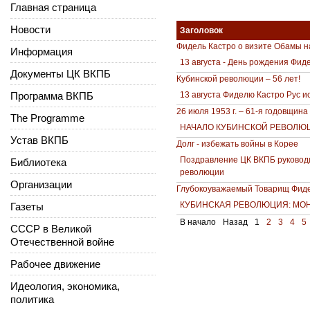
Главная страница
Новости
Заголовок
Фидель Кастро о визите Обамы н
Информация
13 августа - День рождения Фид
Документы ЦК ВКПБ
Кубинской революции – 56 лет!
Программа ВКПБ
13 августа Фиделю Кастро Рус и
26 июля 1953 г. – 61-я годовщин
The Programme
НАЧАЛО КУБИНСКОЙ РЕВОЛЮ
Устав ВКПБ
Долг - избежать войны в Корее
Поздравление ЦК ВКПБ руководи
Библиотека
революции
Организации
Глубокоуважаемый Товарищ Фиде
КУБИНСКАЯ РЕВОЛЮЦИЯ: МОН
Газеты
В начало
Назад
1
2
3
4
5
СССР в Великой
Отечественной войне
Рабочее движение
Идеология, экономика,
политика