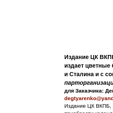
Издание ЦК ВКП
издает
цветные 
и Сталина и с с
парторганизац
для Заказчика: Д
degtyarenko@yand
Издание ЦК ВКПБ, 