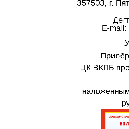
357503,
г. Пя
Дег
E
-
mail
:
Приобр
ЦК ВКПБ пре
наложенным
р