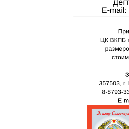
Дег
E
-
mail
:
При
ЦК ВКПБ п
размеро
стоим
З
357503, г.
8-8793-3
E-ma