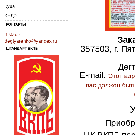
Куба
КНДР
КОНТАКТЫ
nikolaj-
Зак
degtyarenko@yandex.ru
357503,
г. Пя
ШТАНДАРТ ВКПБ
Дег
E
-
mail
:
Этот адр
вас должен быть
Приобр