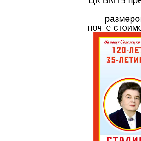
ЦК ВКПБ пре
размеро
почте стоим