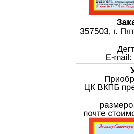
Зак
357503,
г. Пя
Дег
E
-
mail
:
Приобр
ЦК ВКПБ пре
размеро
почте стоим