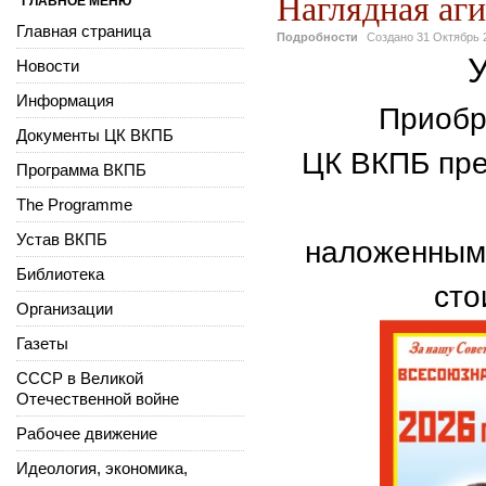
Наглядная аг
ГЛАВНОЕ МЕНЮ
Главная страница
Подробности
Создано
31 Октябрь 
Новости
Информация
Приобр
Документы ЦК ВКПБ
ЦК ВКПБ пре
Программа ВКПБ
The Programme
Устав ВКПБ
наложенным 
Библиотека
сто
Организации
Газеты
СССР в Великой
Отечественной войне
Рабочее движение
Идеология, экономика,