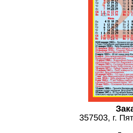
Зак
357503,
г. Пя