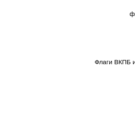
ф
Флаги ВКПБ и