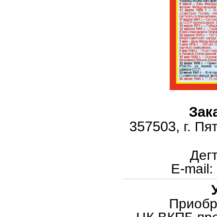
Зак
357503,
г. Пя
Дег
E
-
mail
:
Приобр