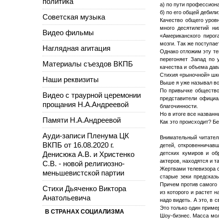
политика
а) по пути профессион
б) по его общей дебили
Советская музыка
Качество общего уров
много десятилетий ни
Видео фильмы
«Американского пирог
мозги. Так же поступае
Наглядная агитация
Однако отложим эту те
перегоняет Запад по 
Материалы съездов ВКПБ
качества и объема дав
Стихия «рыночной» шко
Наши реквизиты
Выше я уже называл во
По привычке общество 
Видео с траурной церемонии
представители официа
прощания Н.А.Андреевой
благочинности.
Но в итоге все назван
Памяти Н.А.Андреевой
Как это происходит? Б
Ауди-записи Пленума ЦК
Внимательный читатель
ВКПБ от 16.08.2020 г.
детей, откровенничав
Денисюка А.В. и Христенко
детских кумиров и об
актеров, находятся и т
С.В. - новой религиозно-
Жертвами телевизора с
меньшевистской партии
старые зеки предсказ
Причем против самого 
Стихи Дьяченко Виктора
из которого и растет 
Анатольевича
надо видеть. А это, в
Это только один приме
В СТРАНАХ СОЦИАЛИЗМА
Шоу-бизнес. Масса мол