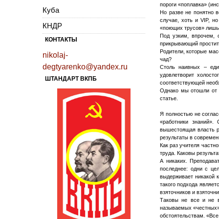
пороги «поплавка» (инс
Куба
Но разве не понятно в
случае, хоть и VIP, н
КНДР
«поющих трусов» лишь 
Под узким, впрочем, 
КОНТАКТЫ
прикрывающий проститу
Родители, которые мас
nikolaj-
чад?
degtyarenko@yandex.ru
Столь наивных – еди
удовлетворит холосто
ШТАНДАРТ ВКПБ
соответствующей необ
Однако мы отошли от 
статье.
Я полностью не соглас
«работники знаний».
вышестоящая власть ра
результаты в совреме
Как раз учителя частно
труда. Каковы результа
А никаких. Преподава
последнее: одни с цел
выдерживает никакой к
такого подхода являет
взяточников и взяточни
Таковы не все и не в
называемых «честных» 
обстоятельствам. «Все 