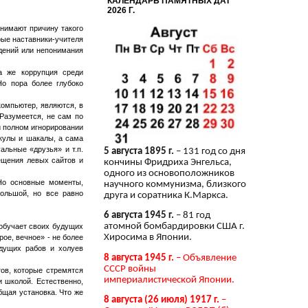
КАЛЕНДАРЬ ПАМЯТНЫХ ДАТ
2026 Г.
онимают причину такого
рые наставники-учителя
ждений или непонимания
а же коррупция среди
Но пора более глубоко
компьютер, являются, в
Разумеется, не сам по
ри полном игнорировании
кулы и шакалы, а сама
альные «друзья» и т.п.
5 августа 1895 г.
– 131 год со дня
ещения левых сайтов и
кончины Фридриха Энгельса,
одного из основоположников
 Но основные моменты,
научного коммунизма, близкого
ольшой, но все равно
друга и соратника К.Маркса.
6 августа 1945 г.
– 81 год
атомной бомбардировки США г.
 обучает своих будущих
Хиросима в Японии.
ое, вечное» - не более
дущих рабов и холуев
8 августа 1945 г.
– Объявление
СССР войны
ов, которые стремятся
империалистической Японии.
и школой. Естественно,
бщая установка. Что же
8 августа (26 июля) 1917 г.
–