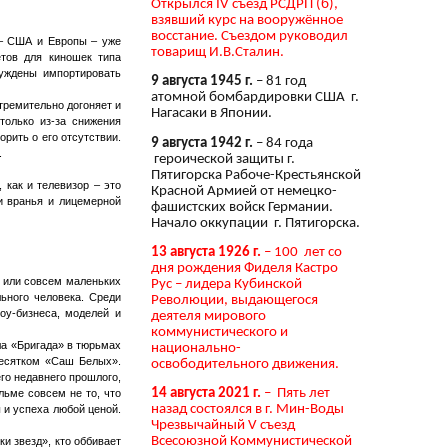
Открылся IV съезд РСДРП (б),
взявший курс на вооружённое
восстание. Съездом руководил
 – США и Европы – уже
товарищ И.В.Сталин.
етов для киношек типа
нуждены импортировать
9 августа 1945 г.
– 81 год
атомной бомбардировки США г.
тремительно догоняет и
Нагасаки в Японии.
только из-за снижения
рить о его отсутствии.
9 августа 1942 г.
– 84 года
.
героической защиты г.
Пятигорска Рабоче-Крестьянской
 как и телевизор – это
Красной Армией от немецко-
и вранья и лицемерной
фашистских войск Германии.
Начало оккупации г. Пятигорска.
13 августа 1926 г.
– 100 лет со
дня рождения Фиделя Кастро
в или совсем маленьких
Рус – лидера Кубинской
ьного человека. Среди
Революции, выдающегося
оу-бизнеса, моделей и
деятеля мирового
коммунистического и
ла «Бригада» в тюрьмах
национально-
десятком «Саш Белых».
освободительного движения.
го недавнего прошлого,
14 августа 2021 г.
– Пять лет
льме совсем не то, что
назад состоялся в г. Мин-Воды
 и успеха любой ценой.
Чрезвычайный V съезд
Всесоюзной Коммунистической
и звезд», кто оббивает