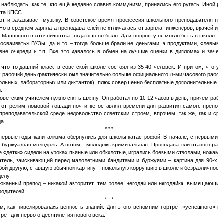
наблюдать, как те, кто ещё недавно славил коммунизм, принялись его ругать. Иной 
ета КПСС.
 тот и заказывает музыку. В советское время профессия школьного преподавателя 
о в среднем зарплата преподавателей не отличалась от зарплат инженеров, врачей и 
Массового взяточничества тогда ещё не было. Да и попросту не могло быть в школе. К
осваивать» ВУЗы, да и то – тогда больше брали не деньгами, а продуктами, «лев
вне очереди и т.п. Все это давалось в обмен на лучшие оценки в дипломах и зач
 что тогдашний класс в советской школе состоял из 35-40 человек. И притом, что
х рабочий день фактически был значительно больше официального 8-ми часового рабо
ольных, лабораторных или диктантов), плюс совершенно бесплатные дополнительные
.
оветским учителем нужно снять шляпу. Он работал по 10-12 часов в день, причем ра
Этот режим ломовой лошади почти не оставлял времени для развития самого препо
преподавательской среде недовольство советским строем, впрочем, так же, как и с
а.
* * *
первые годы капитализма обернулись для школы катастрофой. В начале, с первыми
е буржуазная молодежь. А потом – молодежь криминальная. Преподаватели старого ра
ые «детки» сидели на уроках пьяные или обколотые, игрались боевыми стволами, ножам
тель, заискивающий перед малолетними бандитами и буржуями – картина для 90-х
обой другую, ставшую обычной картину – повальную коррупцию в школе и безразлично
елу.
юканный препод – никакой авторитет, тем более, негодяй или негодяйка, вымещаю
родителей.
* * *
м, как нивелировалась ценность знаний. Для этого вспомним портрет «успешного» 
рет для первого десятилетия нового века.