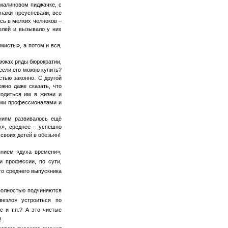
 малиновом пиджачке, с
онажи преуспевали, все
сь в мелких челноков –
елей и вызывало у них
мисты», а потом и вся,
ожжах ряды бюрократии,
если его можно купить?
стью законно. С другой
жно даже сказать, что
годиться им в жизни и
ыми профессионалами и
ниям развивалось ещё
к», среднее – успешно
своих детей в обезьян!
нием «духа времени»,
и профессии, по сути,
о среднего выпускника
полностью подчиняются
везло» устроиться по
 и т.п.? А это чистые
!