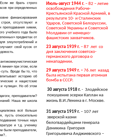
 Если же брать строго
Июль-август 1944 г.
– 82 – летие
часов при определенных
освобождения Рабоче-
Крестьянской Красной Армией, в
ровне финансирования
результате 10- и Сталинских
строя, отсутствуют и
Ударов, Советской Белоруссии,
и преподавания химии,
Советской Украины и Советской
ого учебного года было
Молдавии от немецко-
тепенных» предметах от
фашистских захватчиков.
для злоупотреблений и
23 августа 1939 г.
– 87 лет со
олучают свой кусок от
дня заключения советско-
едовость.
германского договора о
ненападении.
 антикоммунистическая
 линии» при этом, если
29 августа 1949 г. –
76 лет назад
суть. Вроде бы то, что
была испытана первая атомная
 впитывает историю об
бомба в СССР.
тические и нацистские
 и «улица». Но об этом
30 августа 1918 г.
- Злодейское
покушение эсерки Каплан на
дагоги, преподаватели?
жизнь В.И.Ленина в г. Москве.
 знаний. Наша же школа
оциализма всё больше
31 августа 1919 г.
– 107 лет
я, пусть относительно
зверской казни
еподавание точных наук
белогвардейцами генерала
ратуре и т.д. ученику
Деникина Григория
кем были преподаватели,
Григорьевича Анджиевского –
ом?..