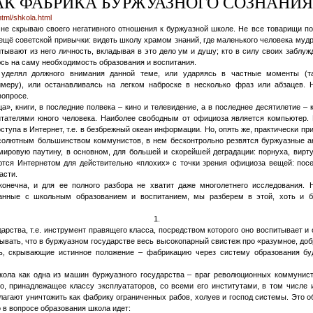
К ФАБРИКА БУРЖУАЗНОГО СОЗНАНИЯ
html/shkola.html
 не скрываю своего негативного отношения к буржуазной школе. Не все товарищи п
 ещё советской привычки: видеть школу храмом знаний, где маленького человека муд
итывают из него личность, вкладывая в это дело ум и душу; кто в силу своих заблу
юсь на саму необходимость образования и воспитания.
 уделял должного внимания данной теме, или ударяясь в частные моменты (т
имеру), или останавливаясь на легком наброске в несколько фраз или абзацев. 
вопросе.
ца», книги, в последние полвека – кино и телевидение, а в последнее десятилетие – 
итателями юного человека. Наиболее свободным от официоза является компьютер. 
ступа в Интернет, т.е. в безбрежный океан информации. Но, опять же, практически п
бсолютным большинством коммунистов, в нем бесконтрольно резвятся буржуазные а
ировую паутину, в основном, для большей и скорейшей деградации: порнуха, вирту
тся Интернетом для действительно «плохих» с точки зрения официоза вещей: пос
асти.
онечна, и для ее полного разбора не хватит даже многолетнего исследования.
занные с школьным образованием и воспитанием, мы разберем в этой, хоть и б
1.
дарства, т.е. инструмент правящего класса, посредством которого оно воспитывает и
зывать, что в буржуазном государстве весь высокопарный свистеж про «разумное, добр
ь, скрывающие истинное положение – фабрикацию через систему образования бу
кола как одна из машин буржуазного государства – враг революционных коммунист
о, принадлежащее классу эксплуататоров, со всеми его институтами, в том числе 
агают уничтожить как фабрику ограниченных рабов, холуев и господ системы. Это о
о в вопросе образования школа идет: