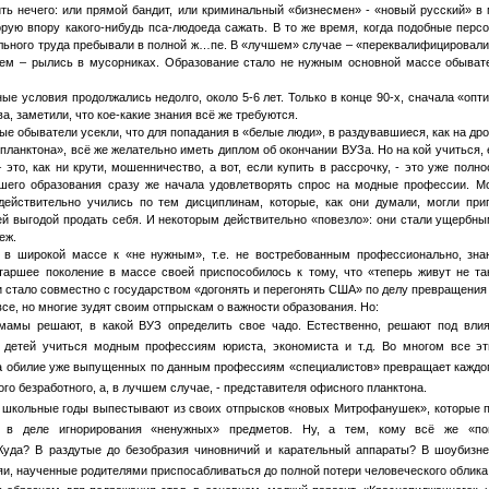
ить нечего: или прямой бандит, или криминальный «бизнесмен» - «новый русский» в
орую впору какого-нибудь пса-людоеда сажать. В то же время, когда подобные перс
льного труда пребывали в полной ж…пе. В «лучшем» случае – «переквалифицировали
шем – рылись в мусорниках. Образование стало не нужным основной массе обыват
ые условия продолжались недолго, около 5-6 лет. Только в конце 90-х, сначала «опти
, заметили, что кое-какие знания всё же требуются.
ые обыватели усекли, что для попадания в «белые люди», в раздувавшиеся, как на др
 планктона», всё же желательно иметь диплом об окончании ВУЗа. Но на кой учиться, 
 это, как ни крути, мошенничество, а вот, если купить в рассрочку, - это уже полно
шего образования сразу же начала удовлетворять спрос на модные профессии. Мо
действительно учились по тем дисциплинам, которые, как они думали, могли при
ей выгодой продать себя. И некоторым действительно «повезло»: они стали ущербн
еж.
 в широкой массе к «не нужным», т.е. не востребованным профессионально, зна
таршее поколение в массе своей приспособилось к тому, что «теперь живут не та
и стало совместно с государством «догонять и перегонять США» по делу превращения 
 все, но многие зудят своим отпрыскам о важности образования. Но:
амы решают, в какой ВУЗ определить свое чадо. Естественно, решают под влия
 детей учиться модным профессиям юриста, экономиста и т.д. Во многом все эт
 а обилие уже выпущенных по данным профессиям «специалистов» превращает каждог
го безработного, а, в лучшем случае, - представителя офисного планктона.
в школьные годы выпестывают из своих отпрысков «новых Митрофанушек», которые 
 в деле игнорирования «ненужных» предметов. Ну, а тем, кому всё же «по
Куда? В раздутые до безобразия чиновничий и карательный аппараты? В шоубизнес
яи, наученные родителями приспосабливаться до полной потери человеческого облика