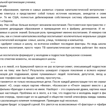
альной кретинизации ученика;
зации.
ня образования, причем в самых развитых странах капиталистической метрополии
же плинтуса и представляет собой только источник насмешек, анекдотов и сюж
а». Те же США, полностью дебилизировав собственную систему образования, вы
т и Европа.
му. Нас сейчас больше волнует механизм воспитания. Постсоветское пространство с
уровню деградации образования и превращения его в фабрику дегенератов. И не 
аемых в школе знаний. Большая роль принадлежит именно воспитанию. И неверно гово
лы, как и стихия капитализма вообще воспитывает исключительно моральных уродов
спитателей молодежи: семья, школа, улица, телевизор и компьютер.
одобряет семью и школу, но всячески клеймит последние факторы. Но ведь школа,
льного воспитания, просто через ТВ капиталистическая система работает без маск
ные воспитатели формируют у молодежи и подростков буржуазное сознание.
егло отметим моменты, не касающиеся школы.
* * *
 и в левой, и в буржуазной прессе не раз встречал сюжет, описывающий подростко
ших на тему: кем быть? Результаты шокируют старшее поколение и всякого нормал
разцов для подражания, кроме «уважаемых» людей: политиков, депутатов, звезд ш
акие «профессии» как бандит, киллер, проститутка…
тановятся не только несмышленые детки. После каждой демонстрации того же сериа
ывают: «О, скоро новую партию «Филов», «Космосов» и «Пчел» закроют вместе с 
фильма «Бригада» я ничего не имею. Наоборот – это социальная драма, картина наше
наше настоящее. Проблема не в ленте, а в том, что подростки и молодежь видят в фи
 свою очередь, происходит из-за царящей в обществе гнилой атмосферы жажды наживы
р разлагающего влияния телевидения. Приведем ещё несколько.
одежи бредит эстрадной сценой. Кто рвется на всевозможные «Х-факторы» и «фабрик