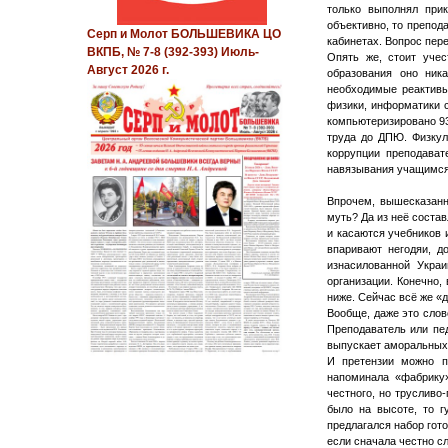
только выполнял прик
объективно, то препод
Серп и Молот БОЛЬШЕВИКА ЦО
кабинетах. Вопрос пере
ВКПБ, № 7-8 (392-393) Июль-
Опять же, стоит уче
Август 2026 г.
образования оно ник
необходимые реактивы
физики, информатики с
компьютеризировано 93
труда до ДПЮ. Физкул
коррупции преподават
навязывания учащимся 
Впрочем, вышесказанн
муть? Да из неё соста
и касаются учебников 
впаривают негодяи, д
изнасилованной Украи
организации. Конечно,
ниже. Сейчас всё же «
Вообще, даже это слов
Преподаватель или пед
выпускает аморальных
И претензии можно п
напоминала «фабрику»
честного, но трусливо
было на высоте, то г
предлагался набор гото
если сначала честно сл