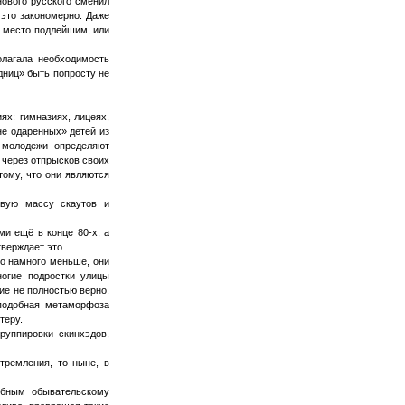
нового русского сменил
 это закономерно. Даже
и место подлейшим, или
олагала необходимость
адниц» быть попросту не
ях: гимназиях, лицеях,
не одаренных» детей из
 молодежи определяют
 через отпрысков своих
тому, что они являются
овую массу скаутов и
и ещё в конце 80-х, а
верждает это.
ло намного меньше, они
ногие подростки улицы
ие не полностью верно.
подобная метаморфоза
теру.
уппировки скинхэдов,
тремления, то ныне, в
ебным обывательскому