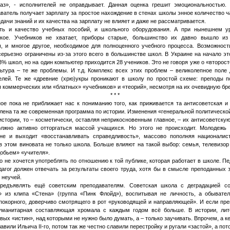
аз», - исполнителей не оправдывает. Данная оценка грешит эмоциональностью.
аватель получает зарплату за простое нахождение в стенах школы энное количество 
дачи знаний и их качества на зарплату не влияет и даже не рассматривается.
сть и качество учебных пособий, и школьного оборудования. А при нынешнем у
акое. Учебников не хватает, приборы старые, большинство их давно вышло из 
, и многое другое, необходимое для полноценного учебного процесса. Возможност
ерьезно ограничены из-за этого всего в большинстве школ. В Украине на начало эт
% школ, но на один компьютер приходится 28 учеников. Это не говоря уже о «второс
ьтура – те же проблемы. И т.д. Комплекс всех этих проблем – великолепное поле 
елей. Те же «древние (хрю)укры проникают в школу по простой схеме: преподы п
коммерческих или «блатных» «учебников» и «теорий», несмотря на их очевидную бр
* * *
ое пока не приближает нас к пониманию того, как приживается та антисоветская и
влена та же современная программа по истории. Изменения «генеральной политической
истории, то – косметически, оставляя неприкосновенным главное, – их антисоветскую 
олжно активно отторгаться массой учащихся. Но этого не происходит. Молодежь
не и выходит «восстанавливать справедливость», массово пополняя националис
 в этом виновата не только школа. Больше влияют на такой выбор: семья, телевизор
добьем» «учителя».
о не хочется употреблять по отношению к той публике, которая работает в школе. Пе
агог должен отвечать за результаты своего труда, хотя бы в смысле преподанных
 неучей.
редъявлять ещё советским преподавателям. Советская школа с деградацией с
 из клипа «Стена» (группа «Пинк Флойд»), воспитывая не личность, а обывател
-покорного, доверчиво смотрящего в рот «руководящей и направляющей». И если пр
уманитарная составляющая хромала с каждым годом всё больше. В истории, лите
вых «истин», над которыми не нужно было думать, а – только заучивать. Впрочем, а 
авили Ильича II-го, потом так же честно славили перестройку и ругали «застой», а пот