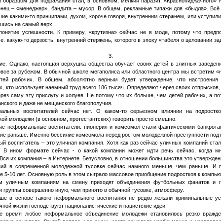
ы образцом для подражания стал, в основном, мелкий паразит. «Краснопиджачного» 
нец – «менеджер», бандита – мусор. В общем, рекламные типажи для «быдла». Всё
ие какими-то принципами, духом, короче говоря, внутренним стержнем, или уступил
вшись на самый верх.
онятие успешности. К примеру, «крутизна» сейчас не в моде, потому что предп
т.е. какую-то дерзость, внутренний стержень, которого в эпоху «табеля о целовании з
3.
е. Однако, настоящая верхушка общества обучает своих детей в элитных заведени
все за рубежом. В обычной школе мегаполиса или областного центра мы встретим «
етей рабочих. В общем, абсолютно верным будет утверждение, что настроения
ех, кто использует наемный труд всего 186 тысяч. Определяют через своих отпрысков,
ерез саму эту прислугу и холуев. Не потому что их больше, чем детей рабочих, а по
нского и даже не мещанского благополучия.
льных воспитателей сейчас нет. О каком-то серьезном влиянии на подростк
кой молодежи (в основном, протестантских) говорить просто смешно.
е неформальные воспитатели: пионерия и комсомол стали фактическими банкротам
тие раньше. Именно бессилие комсомола перед ростом молодежной преступности подт
й воспитатель – это уличная компания. Хотя как раз сейчас уличных компаний ста
. В ином формате сейчас - о какой компании может идти речь сейчас, когда м
 Вся их компания – в Интернете. Безусловно, в отношении большинства это утвержден
ний в современной молодежной тусовке сейчас намного меньше, чем раньше. И 
е 5-10 лет. Основную роль в этом сыграло массовое приобщение подростков к компью
им уличным компаниям на смену приходят объединения футбольных фанатов и гр
и группы совершенно иную, чем принято в обычной тусовке, атмосферу.
ьше в основе такого неформального воспитания не редко лежали криминальные ус
ной жизни господствуют националистические и нацистские идеи.
ое время любое неформальное объединение молодежи становилось резко вражд