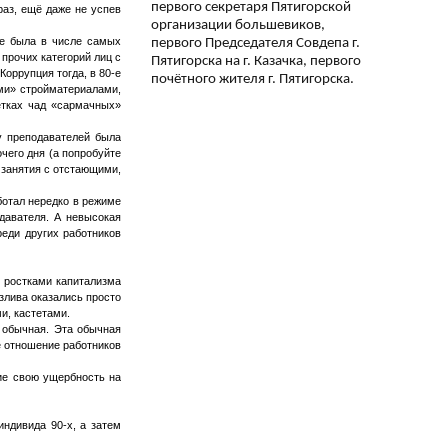
первого секретаря Пятигорской
раз, ещё даже не успев
организации большевиков,
не была в числе самых
первого Председателя Совдепа г.
прочих категорий лиц с
Пятигорска на г. Казачка, первого
оррупция тогда, в 80-е
почётного жителя г. Пятигорска.
ыми» стройматериалами,
етках чад «сармачных»
 у преподавателей была
чего дня (а попробуйте
 занятия с отстающими,
ботал нередко в режиме
давателя. А невысокая
реди других работников
 ростками капитализма
злива оказались просто
и, кастетами.
 обычная. Эта обычная
е отношение работников
щие свою ущербность на
индивида 90-х, а затем