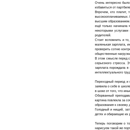
Очень интересно было 
избавиться от партбил
Впрочем, кто платит,
высокооплачиваемых. Н
высшим образованием. 
ещё только начинала «
некоторыми услугами 
родителей.
Стоит вспомнить и то,
маленькая зарплата, и
проверить сотню контр
общественные нагрузки
В этом смысле перед с
серьезного стресса. 
зарплата порождала в 
интеллектуального труд
Переходный период и 
заявила о себе в школ
в шоке от того, что ин
Оборванный преподава
картина повлекла за с
образования к своему д
Голодный и нищий, зат
детях и обирающие их 
Теперь поговорим о то
нарисуем такой же порт