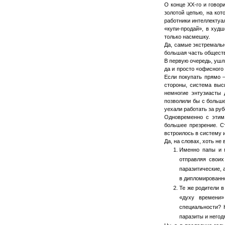
О конце ХХ-го и говор
золотой цепью, на кот
работники интеллектуа
«купи-продай», в худ
только насмешку.
Да, самые экстремальн
большая часть общества
В первую очередь, ушл
да и просто «офисного
Если покупать прямо –
стороны, система выс
немногие энтузиасты 
позволили бы с больш
уехали работать за руб
Одновременно с этим
большее презрение. С
встроилось в систему 
Да, на словах, хоть не
Именно папы и м
отправляя своих
паразитические,
в дипломированно
Те же родители 
«духу времени»
специальности? 
паразиты и негод