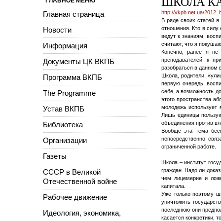
ШКОЛА КА
ГЛАВНОЕ МЕНЮ
http://vkpb.net.ua/2012_
Главная страница
В ряде своих статей я
отношения. Кто в силу
Новости
ведут к знаниям, восп
считают, что я покуша
Информация
Конечно, ранее я не
преподавателей, к пр
Документы ЦК ВКПБ
разобраться в данном 
Школа, родители, «ули
Программа ВКПБ
первую очередь, восп
себе, а возможность до
The Programme
этого пространства а
молодежь использует м
Устав ВКПБ
Лишь единицы пользую
объединения против вл
Библиотека
Вообще эта тема беск
непосредственно свя
Организации
ограниченной работе.
Газеты
Школа – институт госу
граждан. Надо ли дока
СССР в Великой
чем лицемерие и лож
Отечественной войне
капитала.
Уже только поэтому ш
Рабочее движение
уничтожить государств
последнюю они предпол
Идеология, экономика,
касается конкретики, т