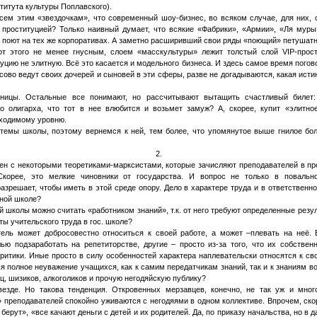
титута культуры Поплавского).
сем этим «звездочкам», что современный шоу-бизнес, во всяком случае, для них,
о проституцией? Только наивный думает, что всякие «Фабрики», «Армии», «Ля мур
поют на тех же корпоративах. А заметно расширивший свои ряды «поющий» петушат
от этого не менее гнусным, слоем «масскультуры» лежит толстый слой VIP-прост
цию не элитную. Всё это касается и модельного бизнеса. И здесь самое время погово
сово ведут своих дочерей и сыновей в эти сферы, разве не догадываются, какая исти
ницы. Остальные все понимают, но рассчитывают вытащить счастливый билет:
го олигарха, что тот в нее влюбится и возьмет замуж? А, скорее, купит «элитно
ходимому уровню.
темы школы, поэтому вернемся к ней, тем более, что упомянутое выше гнилое бол
2.
ен с некоторыми теоретиками-марксистами, которые зачисляют преподавателей в п
 Скорее, это мелкие чиновники от государства. И вопрос не только в повально
зрешает, чтобы иметь в этой среде опору. Дело в характере труда и в ответственнос
нной школе?
й школы можно считать «работником знаний», т.к. от него требуют определенные резу
ты учительского труда в гос. школе?
тель может добросовестно относиться к своей работе, а может –плевать на неё.
ью подзаработать на репетиторстве, другие – просто из-за того, что их собстве
ритики. Иные просто в силу особенностей характера наплевательски относятся к св
ся полное неуважение учащихся, как к самим передатчикам знаний, так и к знаниям во
ц, шизиков, алкоголиков и прочую негодяйскую публику?
езде. Но такова тенденция. Откровенных мерзавцев, конечно, не так уж и мног
преподавателей спокойно уживаются с негодяями в одном коллективе. Впрочем, ско
берут», «все качают деньги с детей и их родителей. Да, по приказу начальства, но в 