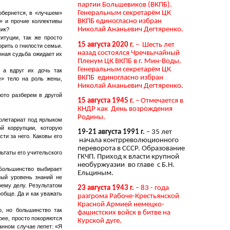
партии Большевиков (ВКПБ).
Генеральным секретарём ЦК
 обернется, в «лучшем»
ВКПБ единогласно избран
ы» и прочие коллективы
Николай Ананьевич Дегтяренко.
ник?
итуции, так же просто
15 августа 2020 г.
– Шесть лет
рить о гнилости семьи.
назад состоялся Чречвычайный
нная судьба ожидает их
Пленум ЦК ВКПБ в г. Мин-Воды.
Генеральным секретарём ЦК
 а вдруг их дочь так
ВКПБ единогласно избран
е» тело на роль жены,
Николай Ананьевич Дегтяренко.
ото разберем в другой
15 августа 1945 г.
– Отмечается в
КНДР как День возрождения
Родины.
ролетариат под ярлыком
й коррупции, которую
19-21 августа 1991 г.
– 35 лет
ти за него. Каковы его
начала контрреволюционного
переворота в СССР. Образование
льтаты его учительского
ГКЧП. Приход к власти крупной
необуржуазии во главе с Б.Н.
 Большинство выбирает
Ельциным.
нный уровень знаний не
оему делу. Результатом
23 августа 1943 г.
– 83 - года
обще. Да и как уважать
разгрома Рабоче-Крестьянской
Красной Армией немецко-
о, но большинство так
фашистских войск в битве на
рее, просто покоряются
Курской дуге.
данном случае лепет: «Я