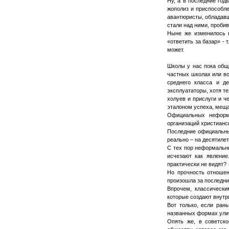
Ну, а в последние год
жополиз и приспособле
авантюристы, обладавш
стали над ними, проби
Ныне же изменилось п
«ответить за базар» - 
может.
Школы у нас пока общи
частных школах или во
среднего класса и д
эксплуататоры, хотя т
холуев и прислуги и ч
эталоном успеха, меща
Официальных неформа
организаций христианс
Последние официальны
реально – на десятиле
С тех пор неформальны
исчезают как явление
практически не видят?
Но прочность отноше
произошла за последни
Впрочем, классическ
которые создают внутр
Вот только, если ран
названных формах улич
Опять же, в советск