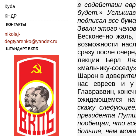
в содействии ев
Куба
будет.» Услышав
КНДР
подписал все бума
КОНТАКТЫ
Звали этого чело
nikolaj-
Бесконечно жаль,
degtyarenko@yandex.ru
возможности нас
ШТАНДАРТ ВКПБ
сразу после очере
лекции Берл Ла
«мальчику-соседу»
Шарон в доверител
нас евреев и у
Главраввин, конеч
ожидающемся на
скажу следующее
президента Пути
пообещал, что вс
больше, чем мож