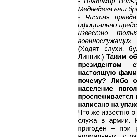
- Владимир Воль
Медведева ваш б
- Чистая правд
официально предс
известно толь
военнослужащих.
(Ходят слухи, б
Линник.)
Таким об
президентом 
настоящую фамил
почему? Либо о
население пого
прослеживается п
написано на упак
Что же известно о
служа в армии. 
пригоден – при р
нормальных стра