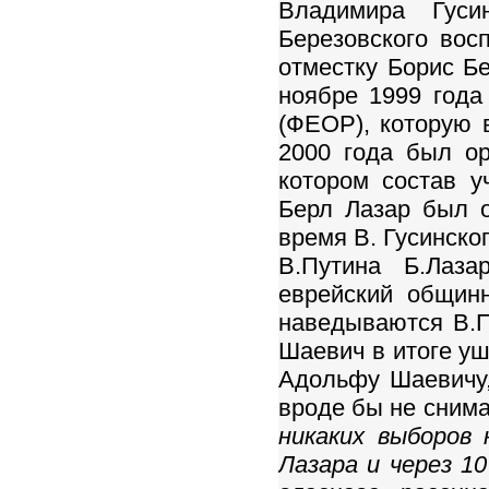
Владимира Гуси
Березовского вос
отместку Борис Б
ноябре 1999 года
(ФЕОР), которую 
2000 года был ор
котором состав у
Берл Лазар был 
время В. Гусинско
В.Путина Б.Лаз
еврейский общин
наведываются В.П
Шаевич в итоге уш
Адольфу Шаевичу,
вроде бы не сним
никаких выборов 
Лазара и через 1