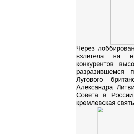
Через лоббирова
взлетела на н
конкурентов выс
разразившемся 
Лугового брита
Александра Литв
Совета в России
кремлевская свят