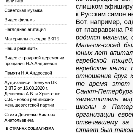
политика
слишком афиширу
Советская музыка
к Русским самое н
Видео фильмы
Вот, например, од
от главраввина Р
Наглядная агитация
родился мальчик, 
Материалы съездов ВКПБ
Мальчик-сосед б
Наши реквизиты
юных лет впитал 
Видео с траурной церемонии
еврейской пище
прощания Н.А.Андреевой
еврейские книги,
Памяти Н.А.Андреевой
отношение друг к
Ауди-записи Пленума ЦК
то время этот 
ВКПБ от 16.08.2020 г.
Санкт-Петербу
Денисюка А.В. и Христенко
заместитель мэр
С.В. - новой религиозно-
меньшевистской партии
школы в Петер
организации евр
Стихи Дьяченко Виктора
Анатольевича
отвечавшему за 
Ответ был таков:
В СТРАНАХ СОЦИАЛИЗМА