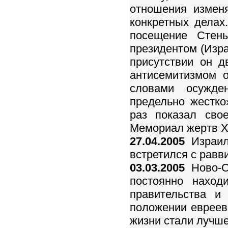
отношения измен
конкретных делах
посещение Стен
президентом (Изра
присутствии он 
антисемитизмом о
словами осужден
предельно жестк
раз показал сво
Мемориал жертв Х
27.04.2005
Израил
встретился с равв
03.03.2005
Ново-Ог
постоянно наход
правительства и
положении евреев 
жизни стали лучше