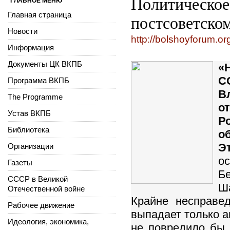
Политическое
ГЛАВНОЕ МЕНЮ
Главная страница
постсоветско
Новости
http://bolshoyforum.o
Информация
Документы ЦК ВКПБ
«
С
Программа ВКПБ
В
The Programme
о
Устав ВКПБ
Р
Библиотека
о
Э
Организации
о
Газеты
Б
СССР в Великой
Ш
Отечественной войне
Крайне несправе
Рабочее движение
выпадает только а
Идеология, экономика,
не повредило бы 