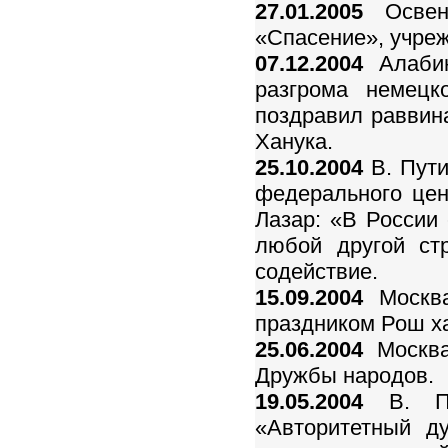
27.01.2005
Освенц
«Спасение», учре
07.12.2004
Алабин
разгрома немецк
поздравил раввина
Ханука.
25.10.2004
В. Пути
федерального цен
Лазар: «В России
любой другой ст
содействие.
15.09.2004
Москва
праздником Рош х
25.06.2004
Москва
Дружбы народов.
19.05.2004
В. Пу
«Авторитетный д