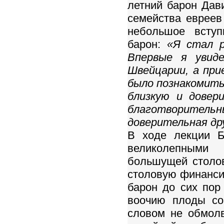
летний барон Дав
семейства евреев
небольшое вступ
барон:
«Я стал р
Впервые я увид
Швейцарии, а при
было познакомить
близкую и довер
благотворитель
доверительная др
В ходе лекции Б
великолепными
большущей столов
столовую финанси
барон до сих пор
воочию плоды со
словом не обмолв