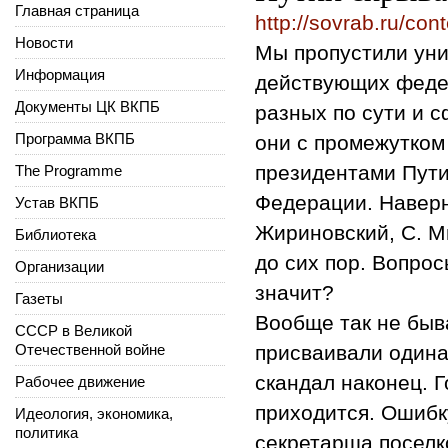
Главная страница
http://sovrab.ru/con
Новости
Мы пропустили уни
Информация
действующих феде
Документы ЦК ВКПБ
разных по сути и 
Программа ВКПБ
они с промежутком
президентами Пут
The Programme
Федерации. Наверн
Устав ВКПБ
Жириновский, С. М
Библиотека
до сих пор. Вопрос
Организации
значит?
Газеты
Вообще так не бы
СССР в Великой
Отечественной войне
присваивали одина
скандал наконец. Г
Рабочее движение
приходится. Ошибк
Идеология, экономика,
политика
секретарша поселк