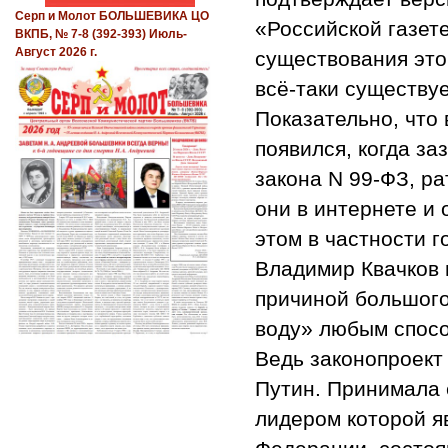
Серп и Молот БОЛЬШЕВИКА ЦО
«Российской газет
ВКПБ, № 7-8 (392-393) Июль-
Август 2026 г.
существования это
всё-таки существуе
Показательно, что
появился, когда за
закона N 99-ФЗ, р
они в интернете и
этом в частности 
Владимир Квачков 
причиной большого
воду» любым спосо
Ведь законопроект
Путин. Принимала 
лидером которой я