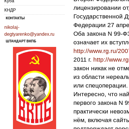
Куба
лицензировании от
КНДР
Государственной Д
КОНТАКТЫ
Федерации 27 апре
nikolaj-
Оба закона N 99-Ф
degtyarenko@yandex.ru
означает их вступл
ШТАНДАРТ ВКПБ
http://www.rg.ru/200
2011 г.
http://www.rg
закон никак не отм
из области нереал
или спецоперации.
Интересно, что на
первого закона N 
практически невоз
нём, включая сайт
подтверждает верс