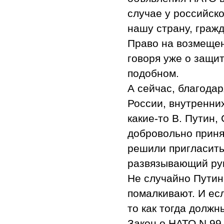
случае у российск
нашу страну, граж
Право на возмещен
говоря уже о защи
подобном.
А сейчас, благодар
России, внутренних
какие-то В. Путин,
добровольно приня
решили пригласить
развязывающий рук
Не случайно Путин
помалкивают. И ес
то как тогда должн
Закон о НАТО N 99