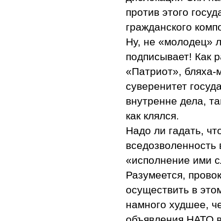
против этого госуд
гражданского комп
Ну, не «молодец» л
подписывает! Как 
«Патриот», бляха-
суверенитет госуд
внутренне дела, та
как клялся.
Надо ли гадать, чт
вседозволенность 
«исполнение ими с
Разумеется, прово
осуществить в это
намного худшее, ч
объявления НАТО в