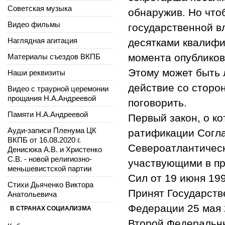
Советская музыка
обнаружив. Но что
Видео фильмы
государственной в
Наглядная агитация
десятками квалифи
момента опубликов
Материалы съездов ВКПБ
Этому может быть
Наши реквизиты
действие со сторон
Видео с траурной церемонии
прощания Н.А.Андреевой
поговорить.
Памяти Н.А.Андреевой
Первый закон, о ко
Ауди-записи Пленума ЦК
ратификации Согл
ВКПБ от 16.08.2020 г.
Североатлантическ
Денисюка А.В. и Христенко
С.В. - новой религиозно-
участвующими в пр
меньшевистской партии
Сил от 19 июня 199
Стихи Дьяченко Виктора
Принят Государств
Анатольевича
Федерации 25 мая 
В СТРАНАХ СОЦИАЛИЗМА
Второй Федеральный