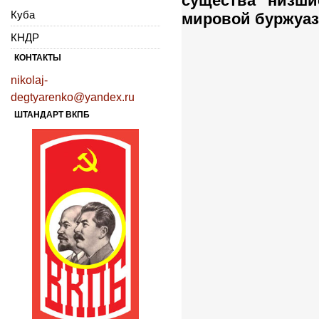
существа низши
Куба
мировой буржуа
КНДР
КОНТАКТЫ
nikolaj-
degtyarenko@yandex.ru
ШТАНДАРТ ВКПБ