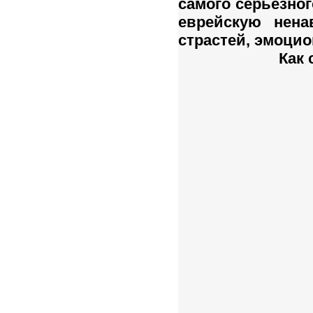
самого серьёзно
еврейскую нена
страстей, эмоци
Как 