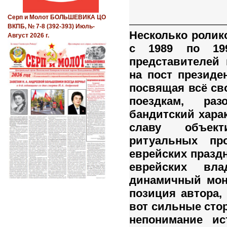
Серп и Молот БОЛЬШЕВИКА ЦО
ВКПБ, № 7-8 (392-393) Июль-
Несколько ролик
Август 2026 г.
с 1989 по 199
представителей 
на пост презид
посвящая всё св
поездкам, ра
бандитский харак
славу объект
ритуальных пр
еврейских празд
еврейских вл
динамичный мон
позиция автора,
вот сильные стор
непонимание ис