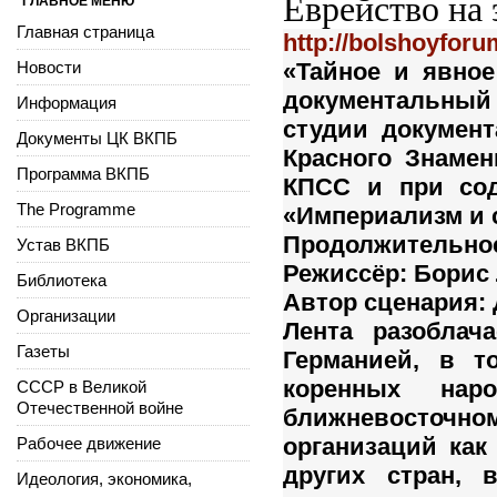
Еврейство на
ГЛАВНОЕ МЕНЮ
Главная страница
http://bolshoyfor
Новости
«Тайное и явное
документальный 
Информация
студии докумен
Документы ЦК ВКПБ
Красного Знамен
Программа ВКПБ
КПСС и при сод
The Programme
«Империализм и 
Продолжительно
Устав ВКПБ
Режиссёр
: Борис
Библиотека
Автор сценария
:
Организации
Лента разоблач
Газеты
Германией, в т
коренных на
СССР в Великой
Отечественной войне
ближневосточно
организаций ка
Рабочее движение
других стран, 
Идеология, экономика,