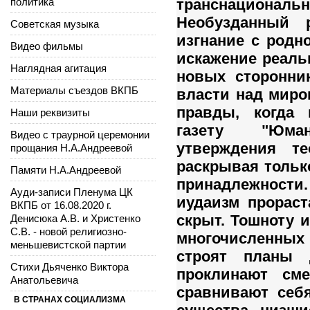
политика
транснационал
Необузданный 
Советская музыка
изгнание с родн
Видео фильмы
искажение реаль
Наглядная агитация
новых сторонник
Материалы съездов ВКПБ
власти над миро
правды, когда 
Наши реквизиты
газету "Юман
Видео с траурной церемонии
утверждения те
прощания Н.А.Андреевой
раскрывая тольк
Памяти Н.А.Андреевой
принадлежности. 
Ауди-записи Пленума ЦК
иудаизм прораст
ВКПБ от 16.08.2020 г.
скрыт. Тошноту 
Денисюка А.В. и Христенко
С.В. - новой религиозно-
многочисленных 
меньшевистской партии
строят планы 
Стихи Дьяченко Виктора
проклинают см
Анатольевича
сравнивают себя
В СТРАНАХ СОЦИАЛИЗМА