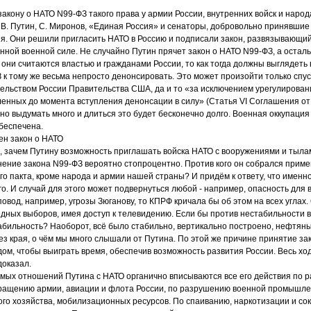
закону о НАТО N99-ФЗ такого права у армии России, внутренних войск и народ
 В. Путин, С. Миронов, «Единая Россия» и сенаторы, добровольно принявшие 
ия. Они решили пригласить НАТО в Россию и подписали закон, развязывающий
нной военной силе. Не случайно Путин прячет закон о НАТО N99-ФЗ, а остал
 они считаются властью и гражданами России, то как тогда должны выглядеть
 к тому же весьма непросто денонсировать. Это может произойти только спус
ельством России Правительства США, да и то «за исключением урегулирова
енных до момента вступления денонсации в силу» (Статья VI Соглашения от 
но выдумать много и длиться это будет бесконечно долго. Военная оккупация
беспечена.
ен закон о НАТО
 зачем Путину возможность приглашать войска НАТО с вооружениями и тыла
ение закона N99-ФЗ вероятно стопроцентно. Против кого он собрался приме
о пакта, кроме народа и армии нашей страны? И придём к ответу, что именно
го. И случай для этого может подвернуться любой - например, опасность для 
повод, например, угрозы Зюганову, то КПРФ кричала бы об этом на всех углах
дных выборов, имея доступ к телевидению. Если бы против нестабильности в
абильность? Наоборот, всё было стабильно, вертикально построено, нефтян
з края, о чём мы много слышали от Путина. По этой же причине принятие за
дом, чтобы выиграть время, обеспечив возможность развития России. Весь х
доказал.
емых отношений Путина с НАТО органично вписываются все его действия по 
кращению армии, авиации и флота России, по разрушению военной промышлен
ого хозяйства, мобилизационных ресурсов. По спаиванию, наркотизации и с