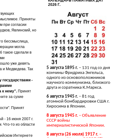
КАЛЕНДАРЬ ПАМЯТНЫХ ДАТ
2026 Г.
ствующих
емыслимое. Приняты
м при согласии
удков, Явлинский, но
то бессмыслица,
умерации могла
б такое сделали в
ами
рошло уже девять
5 августа 1895 г.
– 131 год со дня
 и Медведева. Так
кончины Фридриха Энгельса,
одного из основоположников
у государствами -
научного коммунизма, близкого
грамме
друга и соратника К.Маркса.
 к нему".
Принят
6 августа 1945 г.
– 81 год
ните за сухие
атомной бомбардировки США г.
Хиросима в Японии.
ости". Принят
8 августа 1945 г.
– Объявление
й - 16 июня 2007 г.
СССР войны
м. Что-то из области
империалистической Японии.
8 августа (26 июля) 1917 г.
–
сийском Интернете