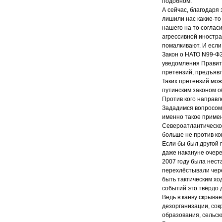
подобном.
А сейчас, благодаря 
лишили нас какие-то
нашего на то соглас
агрессивной иностра
помалкивают. И если
Закон о НАТО N99-ФЗ
уведомления Правит
претензий, предъявл
Таких претензий мож
путинским законом о
Против кого направл
Зададимся вопросом,
именно такое примен
Североатлантическог
больше не против ко
Если бы был другой 
даже накануне очере
2007 году была нест
перехлёстывали чере
быть тактическим хо
событий это твёрдо 
Ведь в канву скрыва
дезорганизации, со
образования, сельск