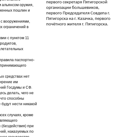
первого секретаря Пятигорской
м альянсом оружия,
организации большевиков,
моженных пошлин и
первого Председателя Совдепа г.
Пятигорска на г. Казачка, первого
я с вооружениями,
почётного жителя г. Пятигорска.
их ограничений в
вии с пунктом 11
родуктов,
 летательных
 правила паспортно-
и принимающего
ых средствах нет
ширение им
ний Госдумы и СФ.
есь делать, чего не
, что способны
 будут нести никакой
сех случаях, кроме
авляющего
 (бездействия) при
ний, наказуемых по
щее государство