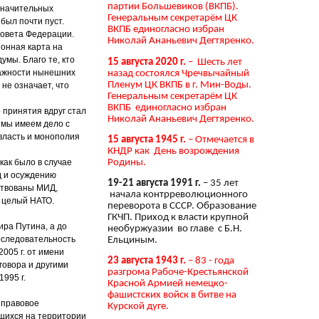
партии Большевиков (ВКПБ).
значительных
Генеральным секретарём ЦК
был почти пуст.
ВКПБ единогласно избран
Совета Федерации.
Николай Ананьевич Дегтяренко.
онная карта на
мы. Благо те, кто
15 августа 2020 г.
– Шесть лет
дажности нынешних
назад состоялся Чречвычайный
Пленум ЦК ВКПБ в г. Мин-Воды.
не означает, что
Генеральным секретарём ЦК
ВКПБ единогласно избран
 принятия вдруг стал
Николай Ананьевич Дегтяренко.
, мы имеем дело с
власть и монополия
15 августа 1945 г.
– Отмечается в
КНДР как День возрождения
Родины.
как было в случае
д и осуждению
19-21 августа 1991 г.
– 35 лет
йствованы МИД,
начала контрреволюционного
л целый НАТО.
переворота в СССР. Образование
ГКЧП. Приход к власти крупной
ра Путина, а до
необуржуазии во главе с Б.Н.
последовательность
Ельциным.
005 г. от имени
23 августа 1943 г.
– 83 - года
говора и другими
разгрома Рабоче-Крестьянской
995 г.
Красной Армией немецко-
фашистских войск в битве на
 правовое
Курской дуге.
ящихся на территории