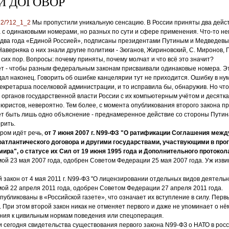
Й ДОГОВОР
212/?12_1_2
Мы пропустили уникальную сенсацию. В России приняты два дей
 с одинаковыми номерами, но разных по сути и сфере применения. Что-то н
 два года «Единой Россией», подписаны президентами Путиным и Медведевы
аверняка о них знали другие политики - Зюганов, Жириновский, С. Миронов, Г
 сих пор. Вопросы: почему приняты, почему молчат и что всё это значит?
ет - чтобы разным федеральным законам присваивали одинаковые номера. Э
ндал наконец. Говорить об ошибке канцелярии тут не приходится. Ошибку в н
екретарша поселковой администрации, и то исправила бы, обнаружив. Но что
органов государственной власти России с их компьютерным учётом и десятк
ристов, невероятно. Тем более, с момента опубликования второго закона п
т быть лишь одно объяснение - преднамеренное действие со стороны Путина
орить.
ором идёт речь,
от 7 июня 2007 г. N99-ФЗ "О ратификации Соглашения межд
атлантического договора и другими государствами, участвующими в про
ира", о статусе их Сил от 19 июня 1995 года и Дополнительного протокола
ой 23 мая 2007 года, одобрен Советом Федерации 25 мая 2007 года. Уж изви
закон от 4 мая 2011 г. N99-ФЗ "О лицензировании отдельных видов деятельн
ой 22 апреля 2011 года, одобрен Советом Федерации 27 апреля 2011 года.
убликованы в «Российской газете», что означает их вступление в силу. Первы
г. При этом второй закон никак не отменяет первого и даже не упоминает о нё
ения к цивильным нормам поведения или спецоперация.
и сегодня свидетельства существования первого закона N99-ФЗ о НАТО в рос