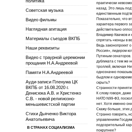
политика
практически невозмо
назад. Это лишь под
Советская музыка
единственным подтве
Показательно, что в
Видео фильмы
характера первого з
Наглядная агитация
действительно оппоз
Владимир Квачков и 
Материалы съездов ВКПБ
спрятать «концы в в
Ведь законопроект 
Наши реквизиты
Россия», лидером ко
Путиным сенаторов. 
Видео с траурной церемонии
дубликата с тем же 
прощания Н.А.Андреевой
троллей, включая Ни
Памяти Н.А.Андреевой
однозначно показыв
быдлом и одновремен
Ауди-записи Пленума ЦК
скрыть?
ВКПБ от 16.08.2020 г.
Странности приняти
Денисюка А.В. и Христенко
К слову говоря, даж
С.В. - новой религиозно-
НАТО N99-ФЗ, поскол
меньшевистской партии
нет. Хотя именно он
Скажу больше, этих 
Стихи Дьяченко Виктора
Странно говорить, 
Анатольевича
управлениям Госдумы
подозрительный хара
В СТРАНАХ СОЦИАЛИЗМА
покрупнее?