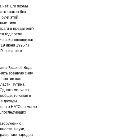
а нет. Его якобы
этот закон без
 руки этой
ьные тихо
 враги и предатели?
тя год после
ния сохраняющихся
19 июня 1995 г.)
 России этим
ми в Россию? Ведь
нять военную силу
 против нас -
власти Путина.
. Однако молчала
ообще, то какая в
ые доходы
кона о НАТО не могло
од последующих
разоружению,
ности, науки,
окращению народов