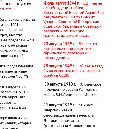
Июль-август 1944 г.
– 82 – летие
НАТО о статусе их
освобождения Рабоче-
sofa.htm
.
Крестьянской Красной Армией, в
результате 10- и Сталинских
Остановимся лишь на
Ударов, Советской Белоруссии,
 июня 1951 г.
Советской Украины и Советской
авноправия нет.
Молдавии от немецко-
отрудничества
фашистских захватчиков.
«за её пределами»? В
23 августа 1939 г.
– 87 лет со
как это объяснял
дня заключения советско-
оруссии и других
германского договора о
ужием на своей
ненападении.
дите, подразумевают
29 августа 1949 г. –
76 лет назад
была испытана первая атомная
я в мире из ныне
бомба в СССР.
тин закон N99-ФЗ
30 августа 1918 г.
- Злодейское
е его нашумевшей
покушение эсерки Каплан на
Россией и НАТО. В
жизнь В.И.Ленина в г. Москве.
лять миром, что
незаметная
31 августа 1919 г.
– 107 лет
для отвода глаз.
зверской казни
белогвардейцами генерала
 персонала и членов
Деникина Григория
ых учений, которые
Григорьевича Анджиевского –
длительного