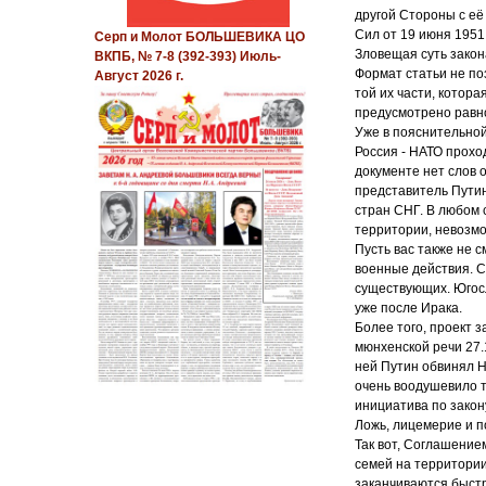
другой Стороны с её
Сил от 19 июня 1951
Серп и Молот БОЛЬШЕВИКА ЦО
Зловещая суть закон
ВКПБ, № 7-8 (392-393) Июль-
Формат статьи не п
Август 2026 г.
той их части, котора
предусмотрено равно
Уже в пояснительной
Россия - НАТО прохо
документе нет слов 
представитель Путин
стран СНГ. В любом 
территории, невозмо
Пусть вас также не 
военные действия. С
существующих. Югосл
уже после Ирака.
Более того, проект 
мюнхенской речи 27.
ней Путин обвинял Н
очень воодушевило т
инициатива по закон
Ложь, лицемерие и п
Так вот, Соглашение
семей на территории
заканчиваются быстр