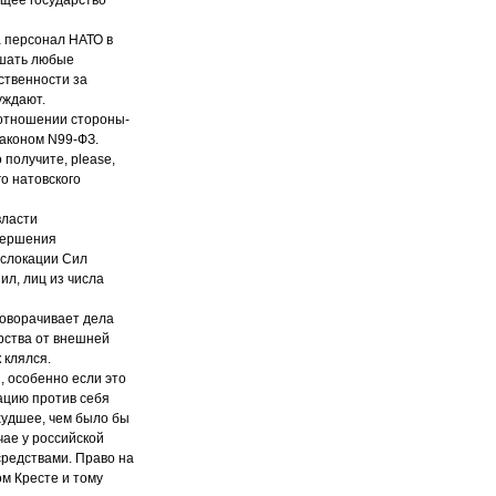
а персонал НАТО в
ршать любые
ственности за
уждают.
в отношении стороны-
законом N99-ФЗ.
 получите, please,
о натовского
власти
вершения
ислокации Сил
ил, лиц из числа
роворачивает дела
арства от внешней
 клялся.
, особенно если это
ацию против себя
худшее, чем было бы
чае у российской
средствами. Право на
м Кресте и тому