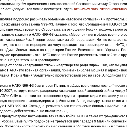
 согласия, путём применения к ним положений Соглашения между Сторонами 
 г. Часть документов можно посмотреть здесь
http://www.Nato.iNt/docu/other/ru/
а
озволяет подробно разбирать объёмные натовские соглашения и протоколы. 
я раскрывает суть закона N99-ФЗ. Начнём с того, что Соглашением НАТО от 19
правие между всеми его Сторонами, а в отношении России, похоже, такого р
 записке к закону о НАТО N99-ФЗ сказано: «Мероприятия в сфере военного с
дят как на российской территории, так и за её пределами». Но что означает 
о том, что военные мероприятия могут проходить на территории стран НАТО, 
а в Думе. Значит только на территории России. Возможно также Украины, Бел
случае предполагать, что НАТО позволит России разместить свои войска с ор
жно. Не для этого НАТО расширялось.
смущают слова «сотрудничество» и «партнёрство ради мира». Они, как вы уви
амо НАТО - это военная организация, причём наиболее мощная и агрессивна
авия, Ирак и Ливия убедительно прочувствовали это на себе. А подписал Пу
закона о НАТО N99-ФЗ был внесен Путиным в Думу всего через месяц (!) посл
10.2007, которую многие расценили как начало новой холодной войны между 
АТО и США в агрессии по отношению к другим странам мира и желании управ
огда сторонников «нацлидера» и фсбэшников. А следом вдруг такая тихая и 
у о НАТО N99-ФЗ. Очевидно, речь эта была спектаклем и банальным обманом 
одлость, действительно, не имеют границ.
м предусмотрено нахождение тех самых войск НАТО, а также их гражданского
 России. Замечу, что подобное не требуется для парадов 9 Мая или совместн
о. Договорённость прибыть к нам с семьями и обслугой нужна лишь в случае 