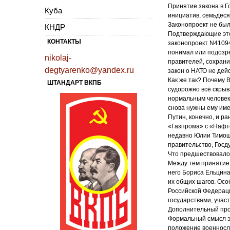
Принятие закона в Г
Куба
инициатив, семьдесят
Законопроект не бы
КНДР
Подтверждающие это
КОНТАКТЫ
законопроект N41094
понимал или подозре
nikolaj-
правителей, сохрани
degtyarenko@yandex.ru
закон о НАТО не дейс
Как же так? Почему 
ШТАНДАРТ ВКПБ
судорожно всё скрыв
нормальным человеко
снова нужны ему име
Путин, конечно, и р
«Газпрома» с «Нафто
недавно Юлии Тимоше
правительство, Госд
Что предшествовало
Между тем принятие
него Бориса Ельцина
их общих шагов. Осо
Российской Федераци
государствами, участ
Дополнительный прот
Формальный смысл эт
положение военнослу