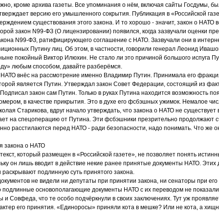
жно, кроме архива газеты. Все упоминания о нём, включая сайты Госдумы, б
тверждает версию его умышленного сокрытия. Публикация в «Российской газ
рждением существования этого закона. И то хорошо - значит, закон о НАТО в
торой закон N99-ФЗ (О лицензировании) появился, когда зазвучали оценки пр
акона N99-ФЗ, ратифицирующего соглашение с НАТО. Зазвучали они в интерне
иционных Путину лиц. Об этом, в частности, говорили генерал Леонид Ивашо
ныне покойный Виктор Илюхин. Не стало ли это причиной большого испуга П
оду» любым способом, давайте разберёмся.
о НАТО внёс на рассмотрение именно Владимир Путин. Принимала его фракц
торой является Путин. Утверждал закон Совет Федерации, состоящий из фак
Подписал закон сам Путин. Только в руках Путина находится возможность по
номером, в качестве прикрытия. Это в духе его фсбэшных ужимок. Немалое чи
колая Старикова, вдруг начало утверждать, что закона о НАТО не существует 
ает на спецоперацию от Путина. Эти фсбэшники презрительно продолжают с
но расстилаются перед НАТО - ради безопасности, надо понимать. Что же о
я закона о НАТО
е текст, который размещен в «Российской газете», не позволяет понять истин
ьку он лишь вводит в действие некие ранее принятые документы НАТО. Этих 
и раскрывают подлинную суть принятого закона.
документов не видели ни депутаты при принятии закона, ни сенаторы при его
но подлинные основополагающие документы НАТО с их переводом не показал
 и Совфеда, что те особо подчёркнули в своих заключениях. Тут уж проявляе
ктер его принятия. «Единоросы» приняли кота в мешке? Или не кота, а хищн