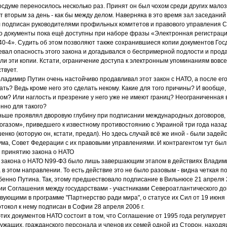
осдуме переносилось несколько раз. Принят он был чохом среди других мало
 вторым за день - как бы между делом. Наверняка в это время зал заседаний 
л подписан руководителями профильных комитетов и правового управления 
 документы пока ещё доступны при наборе фразы «Электронная регистраци
0-4». Судить об этом позволяют также сохранившиеся копии документов Госду
вал опасность этого закона и догадывался о беспримерной подлости и про
ли эти копии. Кстати, ограничение доступа к электронным упоминаниям вовсе 
твует.
Владимир Путин очень настойчиво продавливал этот закон с НАТО, а после его
ать? Ведь кроме него это сделать некому. Какие для того причины? И вообще
м? Или наглость и презрение у него уже не имеют границ? Неограниченная 
нно для такого?
аньше проявлял дворовую глубину при подписании международных договоров, 
газом», приведшего к известному противостоянию с Украиной три года наза
нко (которую он, кстати, предал). Но здесь случай всё же иной - были заде
ума, Совет Федерации с их правовыми управлениями. И контрагентом тут бы
 принятию закона о НАТО
 закона о НАТО N99-ФЗ было лишь завершающим этапом в действиях Владими
 в этом направлении. То есть действие это не было разовым - видна четкая 
бенно Путина. Так, этому предшествовало подписание в Вильнюсе 21 апреля 2
и Соглашения между государствами - участниками Североатлантического до
вующими в программе "Партнерство ради мира", о статусе их Сил от 19 июня 1
окол к нему подписан в Софии 28 апреля 2006 г.
их документов НАТО состоит в том, что Соглашение от 1995 года регулирует
жащих, гражданского персонала и членов их семей одной из Сторон, наход