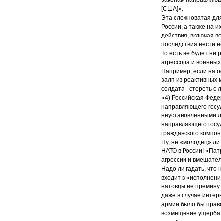
[США]».
Эта сложноватая для
России, а также на 
действия, включая в
последствия нести н
То есть не будет ни
агрессора и военных
Например, если на о
залп из реактивных 
солдата - стереть с 
«4) Российская Федер
направляющего госу
неустановленными ли
направляющего госуд
гражданского компон
Ну, не «молодец» ли
НАТО в России! «Пат
агрессии и вмешатель
Надо ли гадать, что 
входит в «исполнени
натовцы не преминут
даже в случае интер
армии было бы право
возмещение ущерба п