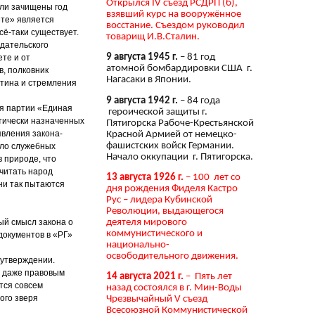
Открылся IV съезд РСДРП (б),
ыли зачищены год
взявший курс на вооружённое
ете» является
восстание. Съездом руководил
сё-таки существует.
товарищ И.В.Сталин.
едательского
9 августа 1945 г.
– 81 год
те и от
атомной бомбардировки США г.
в, полковник
Нагасаки в Японии.
утина и стремления
9 августа 1942 г.
– 84 года
ия партии «Единая
героической защиты г.
тически назначенных
Пятигорска Рабоче-Крестьянской
явления закона-
Красной Армией от немецко-
фашистских войск Германии.
сло служебных
Начало оккупации г. Пятигорска.
в природе, что
читать народ
13 августа 1926 г.
– 100 лет со
ни так пытаются
дня рождения Фиделя Кастро
Рус – лидера Кубинской
Революции, выдающегося
деятеля мирового
ный смысл закона о
коммунистического и
документов в «РГ»
национально-
освободительного движения.
 утверждении.
и даже правовым
14 августа 2021 г.
– Пять лет
тся совсем
назад состоялся в г. Мин-Воды
ого зверя
Чрезвычайный V съезд
Всесоюзной Коммунистической