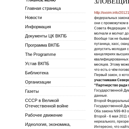
ЗЛОВЕЩИ
ГЛАВНОЕ МЕНЮ
Главная страница
http://svoim.info/201
Новости
федеральных закона
они с промежутком в
Информация
Совета Федерации. Н
молчали и молчат до
Документы ЦК ВКПБ
Вообще так не быва
путаница, хаос, ска
Программа ВКПБ
допустить молодая с
The Programme
канцеляриях высших 
квалифицированных ю
Устав ВКПБ
месяцев. Этому може
что есть о чём погов
Библиотека
Первый закон, о кот
участниками Северо
Организации
"Партнерство ради м
Государственной Дум
Газеты
данные.
СССР в Великой
Второй Федеральный 
Отечественной войне
Государственной Дум
Оба закона N99-ФЗ оп
Рабочее движение
Второй - 6 мая 2011 
нереального, презр
Идеология, экономика,
Интересно, что найт