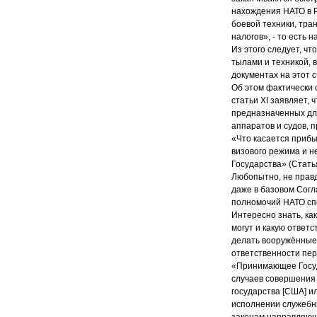
нахождения НАТО в Р
боевой техники, тра
налогов», - то есть 
Из этого следует, ч
тылами и техникой, 
документах на этот 
Об этом фактически 
статьи XI заявляет,
предназначенных дл
аппаратов и судов,
«Что касается прибы
визового режима и 
Государства» (Статья
Любопытно, не правд
даже в базовом Согл
полномочий НАТО спе
Интересно знать, как
могут и какую ответс
делать вооружённые 
ответственности пер
«Принимающее Госуда
случаев совершения
государства [США] и
исполнении служебны
законам направляющ