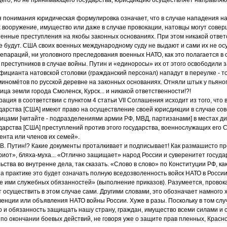
 понимания юридическая формулировка означает, что в случае нападения н
их вооружение, имущество или даже в случае провокации, натовцы могут сове
оенные преступления на якобы законных основаниях. При этом никакой ответ
е будут. США своих военных международному суду не выдают и сами их не ос
 репараций, ни уголовного преследования военных НАТО, как это полагается 
 преступников в случае войны. Путин и «единоросы» их от этого освободили 
фицианта натовской столовки (гражданский персонал) нападут в переулке - то
миномётов по русской деревне на законных основаниях. Отняли штык у пьяног
лица земли города Смоленск, Курск... и никакой ответственности!?!
ация в соответствии с пунктом 4 статьи VII Соглашения исходит из того, что 
дарства [США] имеют право на осуществление своей юрисдикции в случае со
цами [читайте - подразделениями армии РФ, МВД, партизанами] в местах д
арства [США] преступлений против этого государства, военнослужащих его С
ента или членов их семей».
 В. Путин!? Какие документы проталкивает и подписывает! Как размашисто п
риот», бляха-муха... «Отлично защищает» народ России и суверенитет госуд
ства во внутренне дела, так сказать. «Слово в слово» по Конституции РФ, как
на практике это будет означать полную вседозволенность войск НАТО в России
е ими служебных обязанностей» (выполнение приказов). Разумеется, провок
 осуществить в этом случае сами. Другими словами, это обозначает намного 
венции или объявления НАТО войны России. Хуже в разы. Поскольку в том слу
 и обязанность защищать нашу страну, граждан, имущество всеми силами и 
о окончании боевых действий, не говоря уже о защите прав пленных, Красно