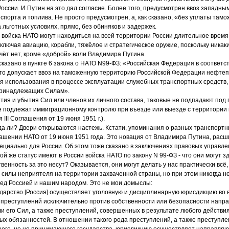
оссии. И Путин на это дал согласие. Более того, предусмотрен ввоз западны
нспорта и топлива. Не просто предусмотрен, а, как сказано, «без уплаты та
на льготных условиях, прямо, без обиняков и задержек.
то войска НАТО могут находиться на всей территории России длительное врем
включая авиацию, корабли, тяжёлое и стратегическое оружие, поскольку никак
счёт нет, кроме «доброй» воли Владимира Путина.
сказано в пункте 6 закона о НАТО N99-ФЗ: «Российская Федерация в соответст
 что допускает ввоз на таможенную территорию Российской Федерации нефтеп
я использования в процессе эксплуатации служебных транспортных средств,
 принадлежащих Силам».
тия и убытия Сил или членов их личного состава, таковые не подпадают под
не подлежат иммиграционному контролю при въезде или выезде с территори
 III Соглашения от 19 июня 1951 г.).
а ли? Двери открываются настежь. Кстати, упоминания о разных транспортн
ашении НАТО от 19 июня 1951 года. Это новация от Владимира Путина, рас
циально для России. Об этом тоже сказано в заключениях правовых управле
ой же статус имеют в России войска НАТО по закону N 99-ФЗ - что они могут зд
твенность за это несут? Оказывается, они могут делать у нас практически всё
силы неприятеля на территории захваченной страны, но при этом никогда не
ед Россией и нашим народом. Это не мои домыслы:
рство [Россия] осуществляет уголовную и дисциплинарную юрисдикцию во в
 преступлений исключительно против собственности или безопасности напр
ли его Сил, а также преступлений, совершенных в результате любого действия
х обязанностей. В отношении такого рода преступлений, а также преступле
его, но не принимающего государства, юрисдикцию осуществляет направляю