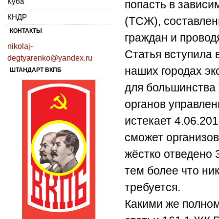
Куба
попасть в зависи
КНДР
(ТСЖ), составлен
КОНТАКТЫ
граждан и провод
nikolaj-
Статья вступила в
degtyarenko@yandex.ru
наших городах экс
ШТАНДАРТ ВКПБ
для большинства 
органов управлен
истекает 4.06.201
сможет организов
жёстко отведено 3
тем более что ни
требуется.
Какими же полном