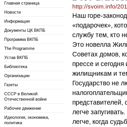
Главная страница
http://svoim.info/2
Новости
Наш горе-законод
Информация
«подарочек», ко
Документы ЦК ВКПБ
службу тем, кто н
Программа ВКПБ
Это новелла Жили
The Programme
Советах домов, к
Устав ВКПБ
прессе и сегодня
Библиотека
жилищникам и тем
Организации
Государство не л
Газеты
налогоплательщик
СССР в Великой
Отечественной войне
представителей, 
Рабочее движение
легче запугивать
Идеология, экономика,
легче, когда суд
политика