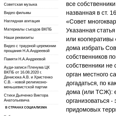
все собственники
Советская музыка
названная в ст. 
Видео фильмы
«Совет многоквар
Наглядная агитация
Материалы съездов ВКПБ
Указанная стать
Наши реквизиты
или кооперативы
Видео с траурной церемонии
дома избрать Сов
прощания Н.А.Андреевой
собственников по
Памяти Н.А.Андреевой
собственники не с
Ауди-записи Пленума ЦК
ВКПБ от 16.08.2020 г.
орган местного с
Денисюка А.В. и Христенко
С.В. - новой религиозно-
догадаться, по к
меньшевистской партии
дома (или ТСЖ): 
Стихи Дьяченко Виктора
организоваться - 
Анатольевича
В СТРАНАХ СОЦИАЛИЗМА
придомовых террит