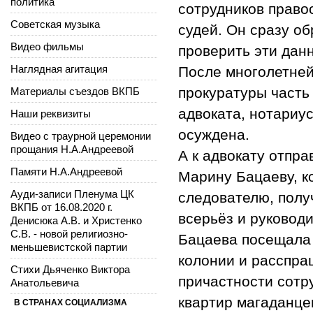
политика
сотрудников право
Советская музыка
судей. Он сразу о
Видео фильмы
проверить эти дан
Наглядная агитация
После многолетней
прокуратуры часть
Материалы съездов ВКПБ
адвоката, нотариу
Наши реквизиты
осуждена.
Видео с траурной церемонии
прощания Н.А.Андреевой
А к адвокату отпр
Памяти Н.А.Андреевой
Марину Бацаеву, к
Ауди-записи Пленума ЦК
следователю, пол
ВКПБ от 16.08.2020 г.
всерьёз и руковод
Денисюка А.В. и Христенко
С.В. - новой религиозно-
Бацаева посещала 
меньшевистской партии
колонии и расспраш
Стихи Дьяченко Виктора
причастности сотр
Анатольевича
квартир магаданце
В СТРАНАХ СОЦИАЛИЗМА