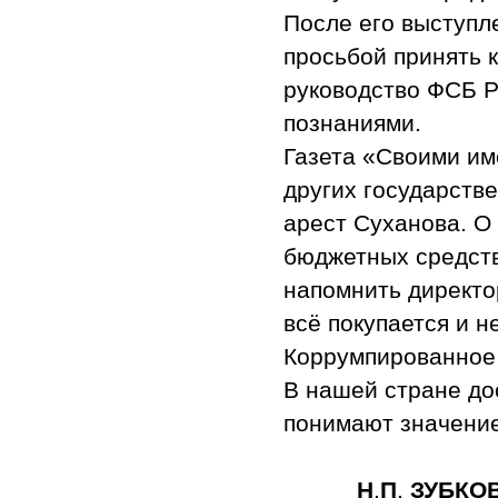
После его выступле
просьбой принять 
руководство ФСБ 
познаниями.
Газета «Своими им
других государств
арест Суханова. О
бюджетных средств
напомнить директо
всё покупается и н
Коррумпированное 
В нашей стране до
понимают значение
Н
.
П
.
ЗУБКО