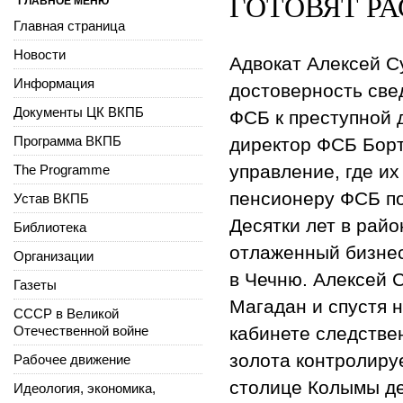
ГОТОВЯТ Р
ГЛАВНОЕ МЕНЮ
Главная страница
Новости
Адвокат Алексей С
Информация
достоверность све
Документы ЦК ВКПБ
ФСБ к преступной 
Программа ВКПБ
директор ФСБ Борт
управление, где их
The Programme
пенсионеру ФСБ по
Устав ВКПБ
Десятки лет в рай
Библиотека
отлаженный бизнес
Организации
в Чечню. Алексей С
Газеты
Магадан и спустя н
СССР в Великой
Отечественной войне
кабинете следствен
золота контролируе
Рабочее движение
столице Колымы де
Идеология, экономика,