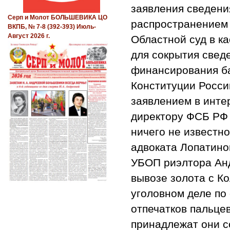
заявления сведени
Серп и Молот БОЛЬШЕВИКА ЦО
распространением 
ВКПБ, № 7-8 (392-393) Июль-
Август 2026 г.
Областной суд в ка
для сокрытия свед
финансирования ба
Конституции Росси
заявлением в инте
директору ФСБ РФ 
ничего не известн
адвоката Лопатино
УБОП риэлтора Андр
вывозе золота с Ко
уголовном деле по
отпечатков пальцев
принадлежат они с