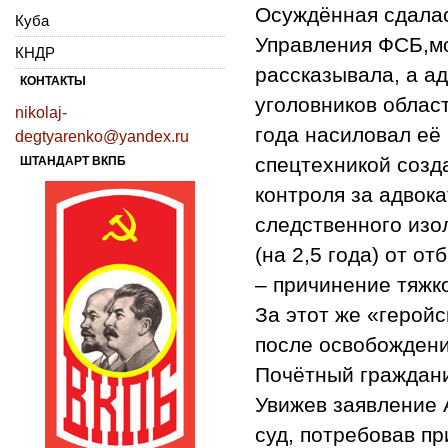
Осуждённая сдалас
Куба
Управления ФСБ,мо
КНДР
рассказывала, а а
КОНТАКТЫ
уголовников облас
nikolaj-
года насиловал её
degtyarenko@yandex.ru
спецтехникой созд
ШТАНДАРТ ВКПБ
контроля за адвок
следственного изо
(на 2,5 года) от о
– причинение тяжк
За этот же «геройс
после освобождени
Почётный граждани
Увижев заявление 
суд, потребовав п