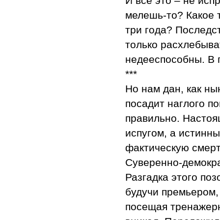
И все это – не исп
мелешь-то? Какое т
три года? Последс
только расхлебыва
недееспособны. В п
***
Но нам дан, как ны
посадит наглого по
правильно. Настоя
испугом, а истинны
фактическую смерт
Суверенно-демокра
Разгадка этого поз
будучи премьером,
посещая тренажерн