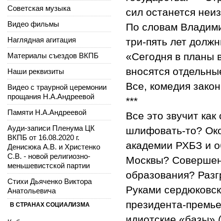
Советская музыка
сил останется неи
Видео фильмы
По словам Владим
Наглядная агитация
три-пять лет долж
«Сегодня в планы 
Материалы съездов ВКПБ
вносятся отдельны
Наши реквизиты
Все, комедия закон
Видео с траурной церемонии
прощания Н.А.Андреевой
***
Памяти Н.А.Андреевой
Все это звучит как
Ауди-записи Пленума ЦК
шлифовать-то? Ок
ВКПБ от 16.08.2020 г.
академии РХБЗ и о
Денисюка А.В. и Христенко
С.В. - новой религиозно-
Москвы? Совершенн
меньшевистской партии
образования? Разг
Стихи Дьяченко Виктора
Руками сердюковск
Анатольевича
президента-премье
В СТРАНАХ СОЦИАЛИЗМА
идиотские «базы» 