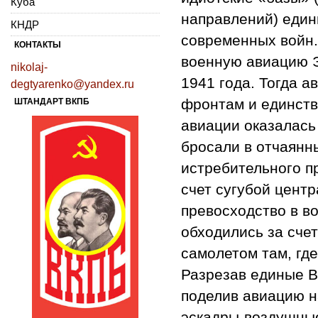
Куба
направлений) един
КНДР
современных войн.
КОНТАКТЫ
военную авиацию 
nikolaj-
1941 года. Тогда 
degtyarenko@yandex.ru
фронтам и единств
ШТАНДАРТ ВКПБ
авиации оказалась
бросали в отчаянны
истребительного п
счет сугубой цент
превосходство в во
обходились за сче
самолетом там, где
Разрезав единые 
поделив авиацию н
эскадры-воздушные