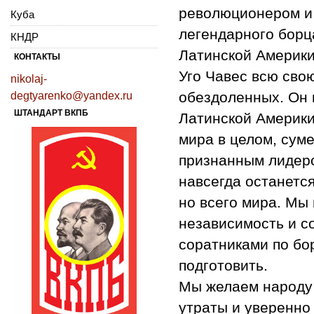
революционером и
Куба
легендарного борц
КНДР
Латинской Америки
КОНТАКТЫ
Уго Чавес всю сво
nikolaj-
обездоленных. Он 
degtyarenko@yandex.ru
ШТАНДАРТ ВКПБ
Латинской Америки
мира в целом, сум
признанным лидер
навсегда останется
но всего мира. Мы 
независимость и с
соратниками по бо
подготовить.
Мы желаем народу 
утраты и уверенно