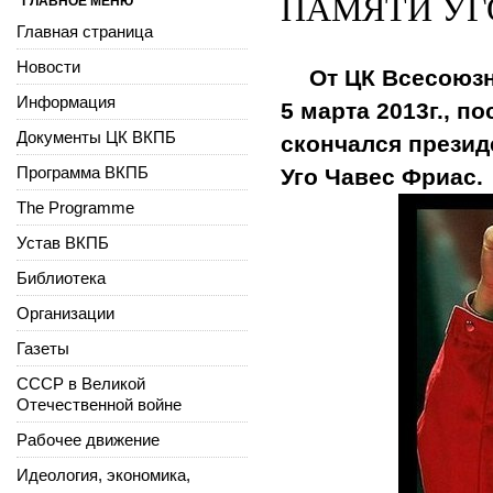
ПАМЯТИ УГ
ГЛАВНОЕ МЕНЮ
Главная страница
Новости
От ЦК Всесоюз
Информация
5 марта 2013г., п
Документы ЦК ВКПБ
скончался презид
Программа ВКПБ
Уго Чавес Фриас.
The Programme
Устав ВКПБ
Библиотека
Организации
Газеты
СССР в Великой
Отечественной войне
Рабочее движение
Идеология, экономика,