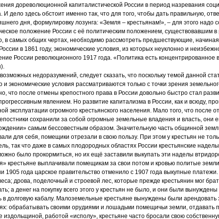
жения дореволюционной капиталистической России в период назревания соц
. И дело здесь обстоит именно так, что для того, чтобы дать правильную, от
шнего дня, формулировку лозунга: «Земля – крестьянам!», – для этого надо 
ческое положение России с её политическим положением, существовавшим 
ого, в самых общих чертах, необходимо рассмотреть предшествующие, начиная
России в 1861 году, экономические условия, из которых неуклонно и неизбежн
ение России революционного 1917 года. «Политика есть концентрированное
).
 возможных недоразумений, следует сказать, что поскольку темой данной ста
о и экономические условия рассматриваются только с точки зрения земельног
но, что после отмены крепостного права в России довольно быстро стал разв
 прогрессивным явлением. Но развитие капитализма в России, как и всюду, пр
ой эксплуатации огромного крестьянского населения. Мало того, что после о
епостники сохранили за собой огромные земельные владения и власть, они 
бождении» самым бессовестным образом. Значительную часть общинной земл
али для себя, помещики отрезали в свою пользу. При этом у крестьян не тол
ель, так что даже в самых плодородных областях России крестьянские надел
можно было прокормиться, но их ещё заставили выкупать эти наделы втридор
» крестьяне выплачивали помещикам за свои потом и кровью политые земли.
 1905 года царское правительство отменило с 1907 года выкупные платежи. 
са; дрова, поделочный и строевой лес, которые прежде крестьянин мог брат
ь; а денег на покупку всего этого у крестьян не было, и они были вынуждены 
ь в долговую кабалу. Малоземельные крестьяне вынуждены были арендовать
иях: обрабатывать своими орудиями и лошадьми помещичьи земли, отдавать 
 издольщиной, работой «исполу», крестьяне часто бросали свою собственну