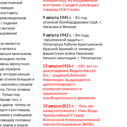
взявший курс на вооружённое
иалистической
восстание. Съездом руководил
вечающую
товарищ И.В.Сталин.
сопоставить
9 августа 1945 г.
– 81 год
в революционном
атомной бомбардировки США г.
 с падения
Нагасаки в Японии.
о вытекло
 выражение
9 августа 1942 г.
– 84 года
героической защиты г.
тьи является
Пятигорска Рабоче-Крестьянской
о вопроса.
Красной Армией от немецко-
фашистских войск Германии.
иваться капитализм,
Начало оккупации г. Пятигорска.
оисходило путём
тмены крепостного
13 августа 1926 г.
– 100 лет со
ещё ограбили
дня рождения Фиделя Кастро
и, которую раньше
Рус – лидера Кубинской
ько отняли большую и
Революции, выдающегося
деятеля мирового
ы оказались слишком
коммунистического и
ога. Почти полвека
национально-
 Только под
освободительного движения.
Кроме того, к
ь даром, теперь он
14 августа 2021 г.
– Пять лет
идти к ростовщику,
назад состоялся в г. Мин-Воды
 землю у помещиков
Чрезвычайный V съезд
Всесоюзной Коммунистической
помещику половину
партии Большевиков (ВКПБ).
ю землю и искали