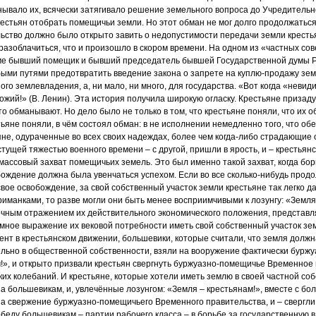
ывало их, всячески затягивало решение земельного вопроса до Учредительн
естьян отобрать помещичьи земли. Но этот обман не мог долго продолжаться
ство должно было открыто завить о недопустимости передачи земли крестья
разоблачиться, что и произошло в скором времени. На одном из «частных со
ме бывший помещик и бывший председатель бывшей Государственной думы 
быми путями предотвратить введение закона о запрете на куплю-продажу земл
ого землевладения, а, ни мало, ни много, для государства. «Вот когда «невид
ожий!» (В. Ленин). Эта история получила широкую огласку. Крестьяне призаду
то обманывают. Но дело было не только в том, что крестьяне поняли, что их 
стьяне поняли, в чём состоял обман: в не исполнении немедленно того, что о
не, одураченные во всех своих надеждах, более чем когда-либо страдающие 
стущей тяжестью военного времени – с другой, пришли в ярость, и – крестья
массовый захват помещичьих земель. Это был именно такой захват, когда бор
ождение должна была увенчаться успехом. Если во все сколько-нибудь про
вое освобождение, за свой собственный участок земли крестьяне так легко д
иманками, то разве могли они быть менее восприимчивыми к лозунгу: «Земля 
чным отражением их действительного экономического положения, представля
зумное выражение их вековой потребности иметь свой собственный участок зе
т в крестьянском движении, большевики, которые считали, что земля должн
ельно в общественной собственности, взяли на вооружение фактически буржу
!», и открыто призвали крестьян свергнуть буржуазно-помещичье Временное
ких колебаний. И крестьяне, которые хотели иметь землю в своей частной соб
 а большевикам, и, увлечённые лозунгом: «Земля – крестьянам!», вместе с б
 свержение буржуазно-помещичьего Временного правительства, и – свергли 
еду большевикам – партии рабочего класса – в борьбе за государственную вл