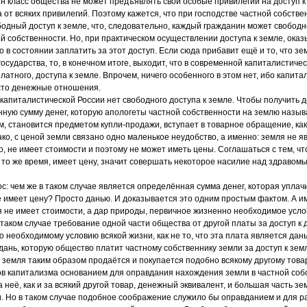
ин класс общества не может предъявлять свои особые привилегии на доступ к 
а от всяких привилегий. Поэтому кажется, что при господстве частной собств
одный доступ к земле, что, следовательно, каждый гражданин может свободн
ой собственности. Но, при практическом осуществлении доступа к земле, оказ
о в состоянии заплатить за этот доступ. Если сюда прибавит ещё и то, что з
осударства, то, в конечном итоге, выходит, что в современной капиталистиче
сплатного, доступа к земле. Впрочем, ничего особенного в этом нет, ибо капит
исто денежные отношения.
 капиталистической России нет свободного доступа к земле. Чтобы получить д
ную сумму денег, которую апологеты частной собственности на землю назыв
м, становится предметом купли-продажи, вступает в товарное обращение, ка
нако, с ценой земли связано одно маленькое неудобство, а именно: земля не 
о, не имеет стоимости и поэтому не может иметь цены. Соглашаться с тем, чт
в то же время, имеет цену, значит совершать некоторое насилие над здравом
с: чем же в таком случае является определённая сумма денег, которая уплачи
е имеет цену? Просто данью. И доказывается это одним простым фактом. А и
я не имеет стоимости, а дар природы, первичное жизненно необходимое усло
 таком случае требование одной части общества от другой платы за доступ к
 необходимому условию всякой жизни, как не то, что эта плата является дан
 дань, которую общество платит частному собственнику земли за доступ к зем
то земля таким образом продаётся и покупается подобно всякому другому това
в капитализма основанием для оправдания нахождения земли в частной собст
 неё, как и за всякий другой товар, денежный эквивалент, и большая часть з
ки. Но в таком случае подобное соображение служило бы оправданием и для ра