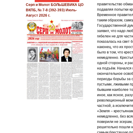
правительство обман
Серп и Молот БОЛЬШЕВИКА ЦО
подавляя попытки кр
ВКПБ, № 7-8 (392-393) Июль-
Временное правитель
Август 2026 г.
таким образом, само
Государственной ду
заявил, что надо лю
гибелен не для частн
показалась на свет б
наконец, что их прос
было в том, что кре
немедленно. Крестья
одной стороны, и ра
на подъём. Начался 
окончательное освоб
периоды борьбы за с
пустыми, лживыми пр
бывшим наиболее то
иное, как ясное, ра
революционный момен
частной, а исключит
«Земля – крестьянам
немедленно, без вся
поверили не эсерам,
решительно пошли на
самым блестящую поб