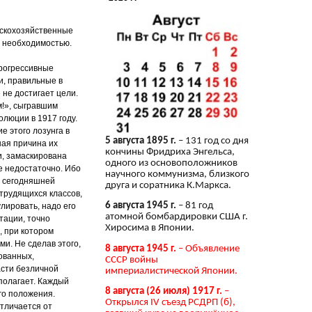
ьскохозяйственные
й необходимостью.
прогрессивные
и, правильные в
 не достигает цели.
м!», сыгравшим
люции в 1917 году.
ие этого лозунга в
5 августа 1895 г.
– 131 год со дня
ная причина их
кончины Фридриха Энгельса,
и, замаскирована
одного из основоположников
е недостаточно. Ибо
научного коммунизма, близкого
ы сегодняшней
друга и соратника К.Маркса.
 трудящихся классов,
6 августа 1945 г.
– 81 год
лировать, надо его
атомной бомбардировки США г.
тации, точно
Хиросима в Японии.
, при котором
и. Не сделав этого,
8 августа 1945 г.
– Объявление
ованных,
СССР войны
асти безличной
империалистической Японии.
сполагает. Каждый
8 августа (26 июля) 1917 г.
–
го положения.
Открылся IV съезд РСДРП (б),
тличается от