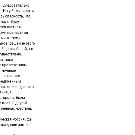
и. Следовательно,
ть. Но у большинства
сь опасность, что
 мало, будут
ется частная
щими прелестями
ть интересы
ьное, решение этого
обществлённой, т.е.
существлено.
пытался
 в нравственном
и крупные
не являются
бъединённым
рестьян и подчиняют
ение, в
стороны, была
 плат. С другой
инённых крестьян.
ческая Россия, где
ахождении земли в