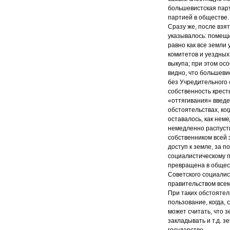
большевистская парт
партией в обществе.
Сразу же, после взят
указывалось: помещи
равно как все земли
комитетов и уездных
выкупа; при этом ос
видно, что большеви
без Учредительного 
собственность крест
«оттягивания» введе
обстоятельствах, ко
оставалось, как нем
немедленно распусти
собственником всей 
доступ к земле, за 
социалистическому п
превращена в общест
Советского социалис
правительством всем 
При таких обстоятел
пользование, когда, 
может считать, что з
закладывать и т.д. 
государство.