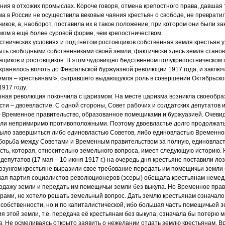
ния в отхожих промыслах. Короче говоря, отмена крепостного права, давшая
а в России не осуществила вековые чаяния крестьян о свободе, не преврати
иков, а, наоборот, поставила их в такое положение, при котором они были з
ом в ещё более суровой форме, чем крепостничеством.
стнических условиях и под гнётом ростовщиков собственная земля крестьян 
ыть свободными собственниками своей земли; фактически здесь земля стано
ещиков и ростовщиков. В этом чудовищно бедственном полукрепостническом 
охранялось вплоть до Февральской буржуазной революции 1917 года, и заключ
емля – крестьянам!», сыгравшего выдающуюся роль в совершении Октябрьск
917 году.
зная революция покончила с царизмом. На месте царизма возникла своеобра
сти – двоевластие. С одной стороны, Совет рабочих и солдатских депутатов 
 – Временное правительство, образованное помещиками и буржуазией. Очевид
ыли непримиримо противоположными. Поэтому двоевластье долго продолжать
ыло завершиться либо единовластью Советов, либо единовластью Временног
 борьба между Советами и Временным правительством за полную, единовлас
сть, которая, относительно земельного вопроса, имеет следующую историю. 
депутатов (17 мая – 10 июня 1917 г.) на очередь дня крестьяне поставили лоз
лозунгом крестьяне выразили свое требование передать им помещичьи земли 
кая партия социалистов-революционеров (эсеры) обещала крестьянам немедл
одажу земли и передать им помещичьи земли без выкупа. Но Временное прав
ами, не хотело решать земельный вопрос. Дать землю крестьянам означало 
собственности, но и по капиталистической, ибо большая часть помещичьей 
ия этой земли, т.е. передача её крестьянам без выкупа, означала бы потерю 
в. Не осмеливаясь открыто заявить о нежелании отдать землю крестьянам, 