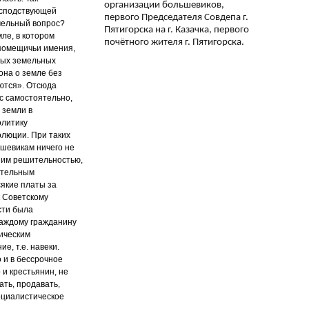
организации большевиков,
господствующей
первого Председателя Совдепа г.
емельный вопрос?
Пятигорска на г. Казачка, первого
мле, в котором
почётного жителя г. Пятигорска.
 помещичьи имения,
тных земельных
она о земле без
уются». Отсюда
с самостоятельно,
 земли в
олитику
олюции. При таких
ьшевикам ничего не
й им решительностью,
ительным
сякие платы за
к Советскому
сти была
 каждому гражданину
ическим
е, т.е. навеки.
о и в бессрочное
 и крестьянин, не
ать, продавать,
социалистическое