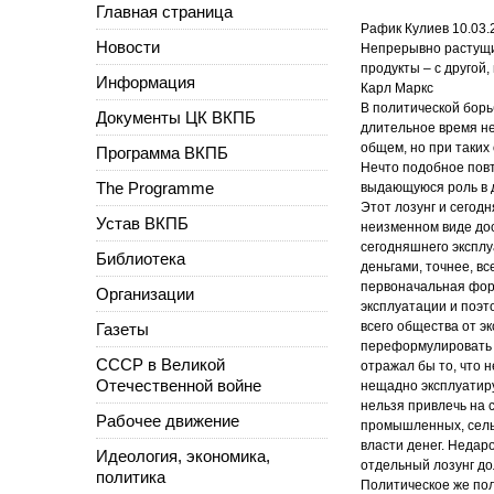
Главная страница
Рафик Кулиев 10.03.
Новости
Непрерывно растущие
продукты – с другой
Информация
Карл Маркс
В политической борь
Документы ЦК ВКПБ
длительное время не
общем, но при таких 
Программа ВКПБ
Нечто подобное повт
The Programme
выдающуюся роль в д
Этот лозунг и сегодн
Устав ВКПБ
неизменном виде дос
сегодняшнего эксплу
Библиотека
деньгами, точнее, в
первоначальная фор
Организации
эксплуатации и поэт
всего общества от э
Газеты
переформулировать т
СССР в Великой
отражал бы то, что 
Отечественной войне
нещадно эксплуатиру
нельзя привлечь на 
Рабочее движение
промышленных, сельс
власти денег. Недаро
Идеология, экономика,
отдельный лозунг до
политика
Политическое же по