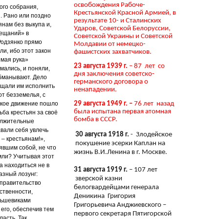
освобождения Рабоче-
ого собрания,
Крестьянской Красной Армией, в
. Рано или поздно
результате 10- и Сталинских
нам без выкупа и,
Ударов, Советской Белоруссии,
вещаний» в
Советской Украины и Советской
Родзянко прямо
Молдавии от немецко-
и, ибо этот закон
фашистских захватчиков.
имая рука»
23 августа 1939 г.
– 87 лет со
мались, и поняли,
дня заключения советско-
обманывают. Дело
германского договора о
бещали им исполнить
ненападении.
от безземелья, с
нское движение пошло
29 августа 1949 г. –
76 лет назад
была испытана первая атомная
ьба крестьян за своё
бомба в СССР.
должительные
авали себя увлечь
30 августа 1918 г.
- Злодейское
– крестьянам!»,
покушение эсерки Каплан на
вшим собой, не что
жизнь В.И.Ленина в г. Москве.
мли? Учитывая этот
а находиться не в
31 августа 1919 г.
– 107 лет
азный лозунг:
зверской казни
 правительство
белогвардейцами генерала
ственности,
Деникина Григория
ольшевиками
Григорьевича Анджиевского –
его, обеспечив тем
первого секретаря Пятигорской
асть. Так