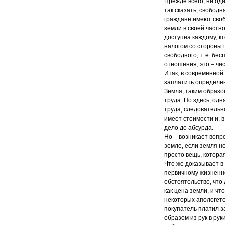
Прежде всего, ни од
так сказать, свободн
граждане имеют своб
земли в своей частн
доступна каждому, кт
налогом со стороны г
свободного, т. е. бе
отношения, это – ч
Итак, в современной
заплатить определён
Земля, таким образо
труда. Но здесь, од
труда, следовательн
имеет стоимости и, 
дело до абсурда.
Но – возникает вопро
земле, если земля н
просто вещь, котора
Что же доказывает в
первичному жизненно
обстоятельство, что
как цена земли, и ч
некоторых апологето
покупатель платил за
образом из рук в ру