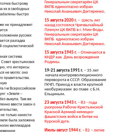
Генеральным секретарём ЦК
 толчок быстрому
ВКПБ единогласно избран
ла их в свободных
Николай Ананьевич Дегтяренко.
акабалены быстро
15 августа 2020 г.
– Шесть лет
уже не принадлежит
назад состоялся Чречвычайный
Пленум ЦК ВКПБ в г. Мин-Воды.
вится
Генеральным секретарём ЦК
положении русских
ВКПБ единогласно избран
ается разгадка
Николай Ананьевич Дегтяренко.
ой социалистической
15 августа 1945 г.
– Отмечается в
зная система
КНДР как День возрождения
Родины.
и Совет крестьянских
но, что интересы
19-21 августа 1991 г.
– 35 лет
ся не могло: оно
начала контрреволюционного
о правительства.
переворота в СССР. Образование
тную
ГКЧП. Приход к власти крупной
На I-м Всероссийском
необуржуазии во главе с Б.Н.
унг: «Земля –
Ельциным.
без выкупа. Там же
23 августа 1943 г.
– 83 - года
енно ввести закон о
разгрома Рабоче-Крестьянской
ительство,
Красной Армией немецко-
не только нанести
фашистских войск в битве на
земли была заложена
Курской дуге.
многих миллиардов
Июль-август 1944 г.
– 82 – летие
Временное