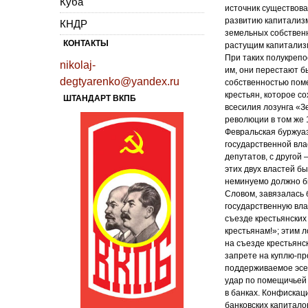
Куба
источник существова
развитию капитализм
КНДР
земельных собственн
КОНТАКТЫ
растущим капитализм
При таких полукрепо
nikolaj-
им, они перестают б
degtyarenko@yandex.ru
собственностью пом
крестьян, которое с
ШТАНДАРТ ВКПБ
всесилия лозунга «З
революции в том же 1
Февральская буржуа
государственной вла
депутатов, с другой
этих двух властей б
неминуемо должно б
Словом, завязалась
государственную вла
съезде крестьянских 
крестьянам!»; этим 
на съезде крестьянс
запрете на куплю-пр
поддерживаемое эсер
удар по помещичьей 
в банках. Конфискац
банковских капитало