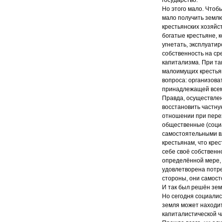
Но этого мало. Чтоб
мало получить землю,
крестьянских хозяйс
богатые крестьяне, 
угнетать, эксплуати
собственность на ср
капитализма. При та
малоимущих крестьян
вопроса: организова
принадлежащей всему
Правда, осуществлен
восстановить частну
отношении при перех
общественные (социа
самостоятельными в
крестьянам, что кре
себе своё собственн
определённой мере,
удовлетворена потреб
стороны, они самост
И так был решён зем
Но сегодня социалис
земля может находит
капиталистической ч