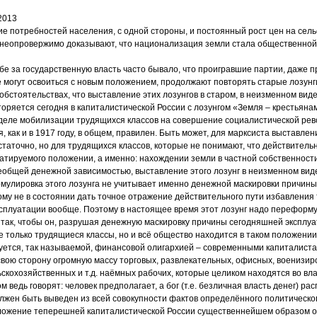
2013
 потребностей населения, с одной стороны, и постоянный рост цен на сел
, неопровержимо доказывают, что национализация земли стала общественно
бе за государственную власть часто бывало, что проигравшие партии, даже 
 могут освоиться с новым положением, продолжают повторять старые лозунг
обстоятельствах, что выставление этих лозунгов в старом, в неизменном виде
оряется сегодня в капиталистической России с лозунгом «Земля – крестьяна
еле мобилизации трудящихся классов на совершение социалистической рево
я, как и в 1917 году, в общем, правилен. Быть может, для марксиста выставлен
таточно, но для трудящихся классов, которые не понимают, что действитель
атируемого положении, а именно: нахождении земли в частной собственност
сеобщей денежной зависимостью, выставление этого лозунг в неизменном вид
мулировка этого лозунга не учитывает именно денежной маскировки причин
ому не в состоянии дать точное отражение действительного пути избавления
ксплуатации вообще. Поэтому в настоящее время этот лозунг надо переформу
ак, чтобы он, разрушая денежную маскировку причины сегодняшней эксплуа
не только трудящиеся классы, но и всё общество находится в таком положении
ется, так называемой, финансовой олигархией – современными капиталистам
свою сторону огромную массу торговых, развлекательных, офисных, военизир
кохозяйственных и т.д. наёмных рабочих, которые целиком находятся во вл
м ведь говорят: человек предполагает, а бог (т.е. безличная власть денег) ра
лжен быть выведен из всей совокупности фактов определённого политическо
ложение теперешней капиталистической России существеннейшем образом о