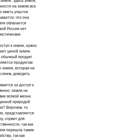
земле. Здесь земля,
енности на землю все
о иметь участок
ывается, что она
емля облагается
ской России нет
алистические
оступ к земле, нужно
ают ценой земли.
к обычный продукт
является продуктом
о земля, которая не
ыслием, доводить
вается за доступ к
менно: земля не
вие всякой жизни.
 данной природой
ью? Впрочем, то
ле, представляется
ру, служит для
венности, так как
емли перешла таким
бства, так как