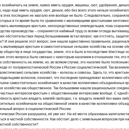
ы хозяйничать на земле, нужно иметь орудия, машины, скот, удобрения, деньг
 надо ещё иметь орудия, скот, деньги, ибо без всего этого нельзя хозяйнича
тв этих последних не хватало или вообще не было. Следовательно, сохраняла
которых в то время было по сравнению с малоимущими крестьянами ничтожно
ровать малоимущих крестьян, непосредственных земледельцев; пока сохраня
едства производства – сохраняется наёмный труд со всеми отсюда вытекаю
ких обстоятельствах перед большевиками встал вопрос: как отстоять, защити
? И они решили этот вопрос; они нашли единственно правильное, рационал
ть малоимущих крестьян в самостоятельные сельские хозяйства на основе об
 обществу в лице государства, земле, что и было в последствие блестяще о
ие этого вопроса было связано с некоторым насилием в отношении тех, кто 
ю собственность на землю, но, во всяком случае, это насилие было полезным
оде от полукрепостнической России к России социалистической. Так возникл
листические) сельские хозяйства – колхозы и совхозы. Здесь то, что крестья
ладельцами колхозов, означает, что последние принадлежат коллективно-о
стьяне самостоятельно хозяйничают в качестве коллективно-объединённых к
ое хозяйство как общественное. Так большевики нашли рациональное соедин
 частных интересов крестьян с общественными интересами вообще. С одной 
ность крестьян владеть землёй свободно, т.е. владеть землёй без каких либо
оятельно хозяйничали на общественной земле в качестве коллективно-объед
ельный вопрос в социалистической России.
тическая Россия разрушена, её уже нет. На её месте образована капиталисти
ься в частной собственности. Как обстоит дело с земельным вопросом при н
астной собственности?