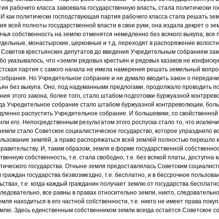
ия рабочего класса завоевала государственную власть, стала политически 
 И как политически господствующая партия рабочего класса стала решать з
ия всей полноты государственной власти в свои руки, она издала декрет о зе
чья собственность на землю отменятся немедленно без всякого выкупа; все
 удельные, монастырские, церковные и т.д. переходят в распоряжение волос
 Советов крестьянских депутатов до введения Учредительным собранием зак
обо указывалось, что «земли рядовых крестьян и рядовых казаков не конфиск
стская партия с самого начала не имела намерения решать земельный вопро
собрания. Но Учредительное собрание и не думало вводить закон о передачи
ьян без выкупа. Оно, под надуманными предлогами, продолжало проводить п
ния этого закона, более того, стало штабом подготовки буржуазной контррев
гда Учредительное собрание стало штабом буржуазной контрреволюции, бол
едленно распустить Учредительное собрание. И большевики, со свойственно
ли его. Непосредственным результатом этого роспуска стало то, что исключ
земли стало Советское социалистическое государство, которое упразднило в
пользование землёй, а право распоряжаться всей землёй полностью перешло 
равительству. И, таким образом, земля в форме государственной собственно
венную собственность, т.е. стала свободно, т.е. без всякой платы, доступна
тического государства. Отныне земля предоставлялась Советским социалист
граждан государства безвозмездно, т.е. бесплатно, и в бессрочное пользовани
ьствах, т.е. когда каждый гражданин получает землю от государства бесплатн
следовательно, все равны в правах относительно земли, никто, следовательно
емля находиться в его частной собственности, т.е. никто не имеет права покуп
землю. Здесь единственным собственником земли всегда остаётся Советское 