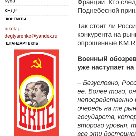
Куба
Франции. Кто сле
Поднебесной прин
КНДР
КОНТАКТЫ
Так стоит ли Росс
nikolaj-
конкурента на рын
degtyarenko@yandex.ru
опрошенные KM.RU,
ШТАНДАРТ ВКПБ
Военный обозрев
уже наступает на
– Безусловно, Ро
ее. Более того, о
непосредственно 
очередь на те рын
государств, кото
второго уровня, 
все эти достоинс