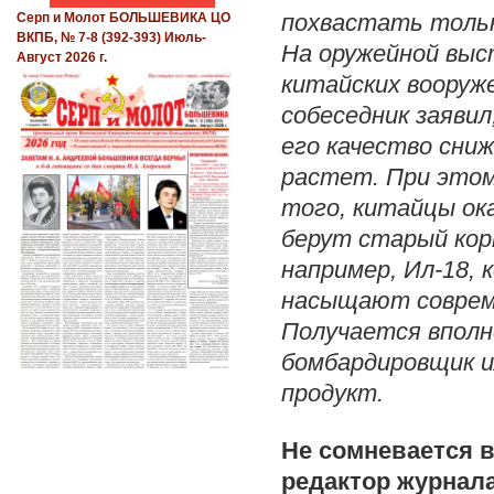
похвастать тольк
Серп и Молот БОЛЬШЕВИКА ЦО
ВКПБ, № 7-8 (392-393) Июль-
На оружейной выс
Август 2026 г.
китайских вооруже
собеседник заявил
его качество сни
растет. При этом
того, китайцы ок
берут старый кор
например, Ил-18, 
насыщают совреме
Получается вполн
бомбардировщик и
продукт.
Не сомневается в
редактор журнал