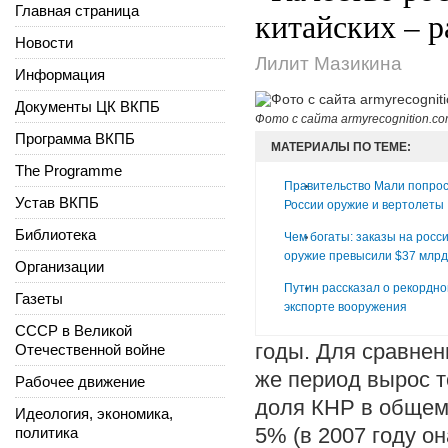
Главная страница
китайских – р
Новости
Лилит Мазикина
Информация
Документы ЦК ВКПБ
Фото с сайта armyrecognition.c
Программа ВКПБ
МАТЕРИАЛЫ ПО ТЕМЕ:
The Programme
Правительство Мали попрос
Устав ВКПБ
России оружие и вертолеты
Библиотека
Чем богаты: заказы на росс
оружие превысили $37 млрд
Организации
Путин рассказал о рекордн
Газеты
экспорте вооружения
СССР в Великой
годы. Для сравнен
Отечественной войне
же период вырос т
Рабочее движение
доля КНР в общем
Идеология, экономика,
5% (в 2007 году о
политика