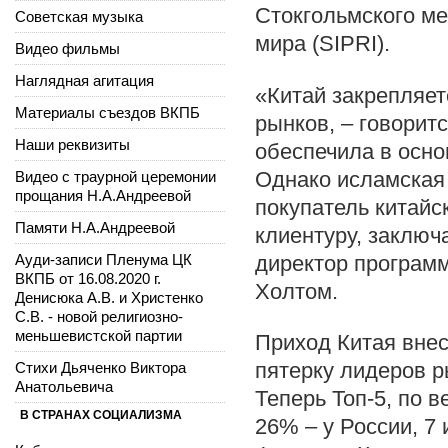
Стокгольмского м
Советская музыка
мира (SIPRI).
Видео фильмы
Наглядная агитация
«Китай закрепляет
Материалы съездов ВКПБ
рынков, – говорит
Наши реквизиты
обеспечила в осно
Однако исламская
Видео с траурной церемонии
прощания Н.А.Андреевой
покупатель китайс
Памяти Н.А.Андреевой
клиентуру, заключ
директор програм
Ауди-записи Пленума ЦК
ВКПБ от 16.08.2020 г.
Холтом.
Денисюка А.В. и Христенко
С.В. - новой религиозно-
меньшевистской партии
Приход Китая внес
пятерку лидеров р
Стихи Дьяченко Виктора
Анатольевича
Теперь Топ-5, по 
В СТРАНАХ СОЦИАЛИЗМА
26% – у России, 7