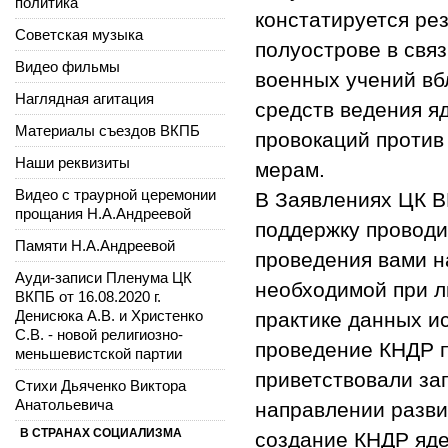
политика
констатируется ре
Советская музыка
полуострове в св
Видео фильмы
военных учений вб
Наглядная агитация
средств ведения я
Материалы съездов ВКПБ
провокаций против
Наши реквизиты
мерам.
Видео с траурной церемонии
В Заявлениях ЦК 
прощания Н.А.Андреевой
поддержку проводи
Памяти Н.А.Андреевой
проведения вами н
Ауди-записи Пленума ЦК
необходимой при л
ВКПБ от 16.08.2020 г.
Денисюка А.В. и Христенко
практике данных и
С.В. - новой религиозно-
проведение КНДР 
меньшевистской партии
приветствовали за
Стихи Дьяченко Виктора
Анатольевича
направлении разви
В СТРАНАХ СОЦИАЛИЗМА
создание КНДР яде