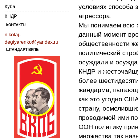
условиях способа 
Куба
агрессора.
КНДР
Мы понимаем всю 
КОНТАКТЫ
данный момент вре
nikolaj-
degtyarenko@yandex.ru
общественности ж
ШТАНДАРТ ВКПБ
политический стро
осуждали и осужд
КНДР и жесточайшу
более шестидесяти
жандарма, пытающе
как это угодно СШ
страну, осмеливши
проводимой ими п
ООН политику при
множества так на