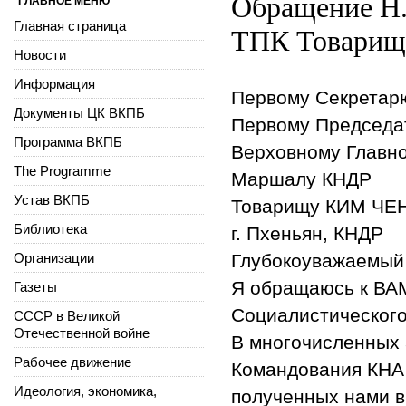
Обращение Н.
ГЛАВНОЕ МЕНЮ
Главная страница
ТПК Товарищ
Новости
Информация
Первому Секретар
Документы ЦК ВКПБ
Первому Председа
Программа ВКПБ
Верховному Главн
The Programme
Маршалу КНДР
Устав ВКПБ
Товарищу КИМ ЧЕ
Библиотека
г. Пхеньян, КНДР
Организации
Глубокоуважаемый
Я обращаюсь к ВАМ
Газеты
Социалистического
СССР в Великой
Отечественной войне
В многочисленных 
Рабочее движение
Командования КНА 
Идеология, экономика,
полученных нами в