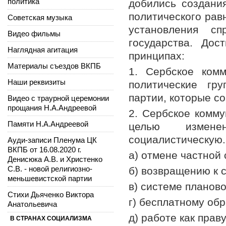
политика
добились создани
политического рав
Советская музыка
установления сп
Видео фильмы
государства. До
Наглядная агитация
принципах:
Материалы съездов ВКПБ
1. Сербское ком
Наши реквизиты
политические гр
партии, которые с
Видео с траурной церемонии
прощания Н.А.Андреевой
2. Сербское комм
Памяти Н.А.Андреевой
целью измене
социалистическую. 
Ауди-записи Пленума ЦК
ВКПБ от 16.08.2020 г.
а) отмене частной
Денисюка А.В. и Христенко
С.В. - новой религиозно-
б) возвращению к 
меньшевистской партии
в) системе планово
Стихи Дьяченко Виктора
г) бесплатному об
Анатольевича
д) работе как праву
В СТРАНАХ СОЦИАЛИЗМА