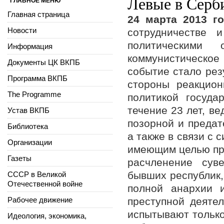
Левые в Серб
ГЛАВНОЕ МЕНЮ
Главная страница
24 марта 2013 г
Новости
сотрудничестве 
политическими 
Информация
коммунистическое
Документы ЦК ВКПБ
событие стало рез
Программа ВКПБ
стороны реакцион
The Programme
политикой госуда
течение 23 лет, ве
Устав ВКПБ
позорной и предат
Библиотека
а также в связи с
Организации
имеющим целью про
Газеты
расчленение сув
бывших республик,
СССР в Великой
Отечественной войне
полной анархии 
Рабочее движение
преступной деятел
испытывают только
Идеология, экономика,