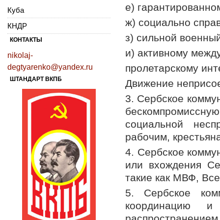
е) гарантированном
Куба
ж) социально спра
КНДР
з) сильной военны
КОНТАКТЫ
и) активному межд
nikolaj-
пролетарскому ин
degtyarenko@yandex.ru
ШТАНДАРТ ВКПБ
Движение неприсо
3. Сербское комму
бескомпромиссн
социальной несп
рабочим, крестьян
4. Сербское комму
или вхождения Се
такие как МВФ, Вс
5. Сербское ком
координацию и
распространением