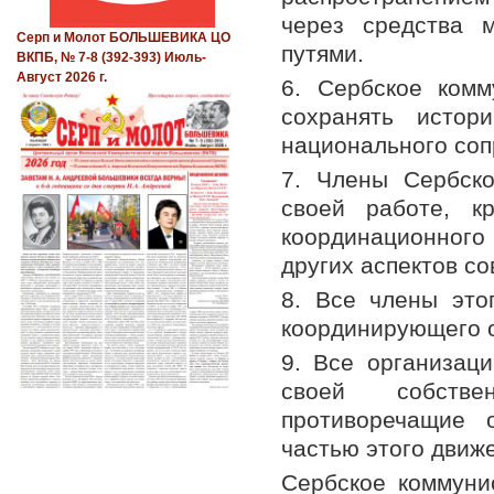
через средства 
Серп и Молот БОЛЬШЕВИКА ЦО
путями.
ВКПБ, № 7-8 (392-393) Июль-
Август 2026 г.
6. Сербское комм
сохранять истор
национального соп
7. Члены Сербско
своей работе, к
координационного 
других аспектов с
8. Все члены это
координирующего о
9. Все организаци
своей собстве
противоречащие 
частью этого движ
Сербское коммуни