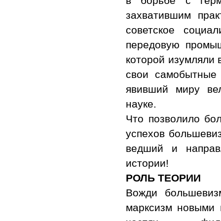
в борьбе с гер
захватившим прак
советское социал
передовую промыш
которой изумляли 
свои самобытные 
явивший миру вел
науке.
Что позволило бо
успехов большевиз
ведший и направ
истории!
РОЛЬ ТЕОРИИ
Вожди большевиз
марксизм новыми 