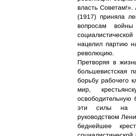
власть Советам!».
(1917) приняла л
вопросам войн
социалистическо
нацелил партию н
революцию.
Претворяя в жизн
большевистская п
борьбу рабочего к
мир, крестьян
освободительную 
эти силы на св
руководством Лени
беднейшее крес
социалистической 