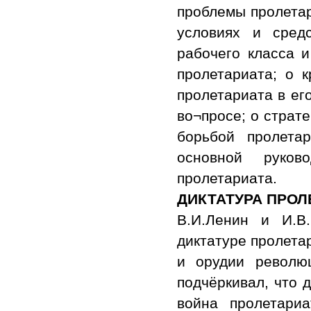
проблемы пролетар
условиях и сред
рабочего класса и
пролетариата; о к
пролетариата в ег
во¬просе; о страте
борьбой пролета
основной руко
пролетариата.
ДИКТАТУРА ПРОЛ
В.И.Ленин и И.В
диктатуре пролета
и орудии революц
подчёркивал, что 
война пролетариа