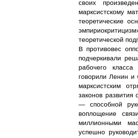
своих произведе
марксистскому ма
теоретические ос
эмпириокритици
теоретической под
В противовес опп
подчеркивали реш
рабочего класса
говорили Ленин и 
марксистским от
законов развития 
— способной рук
воплощение связ
миллионными мас
успешно руководи