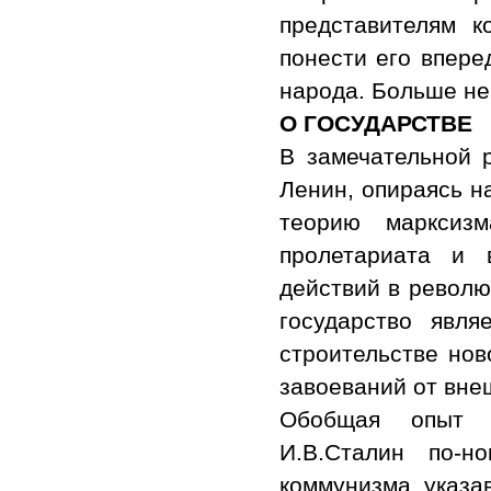
представителям к
понести его впере
народа. Больше не
О ГОСУДАРСТВЕ
В замечательной р
Ленин, опираясь на
теорию марксиз
пролетариата и 
действий в револю
государство явл
строительстве нов
завоеваний от вне
Обобщая опыт с
И.В.Сталин по-но
коммунизма, указав