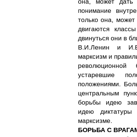
она, может дать
понимание внутр
только она, может 
двигаются класс
двинуться они в б
В.И.Ленин и И.В
марксизм и правил
революционной 
устаревшие по
положениями. Бол
центральным пун
борьбы идею зав
идею диктатуры 
марксизме.
БОРЬБА С ВРАГА