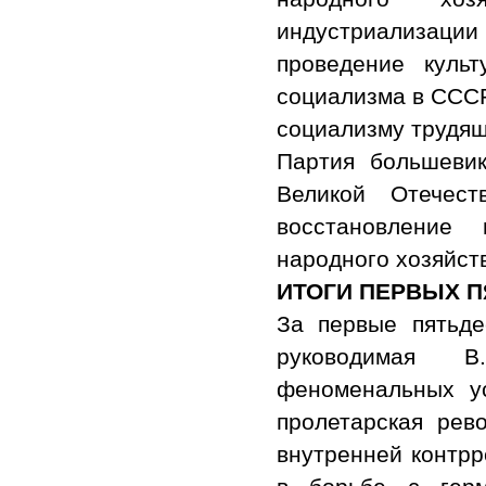
индустриализации 
проведение куль
социализма в СССР
социализму трудящ
Партия большевик
Великой Отечест
восстановление 
народного хозяйст
ИТОГИ ПЕРВЫХ П
За первые пятьде
руководимая В
феноменальных у
пролетарская рев
внутренней контрр