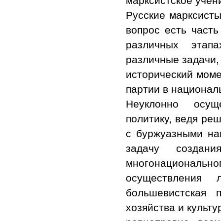
марксистское учен
Русские марксисты
вопрос есть часть
различных этап
различные задачи,
исторический моме
партии в национал
Неуклонно осуще
политику, ведя ре
с буржуазными на
задачу создан
многонационально
осуществления л
большевистская 
хозяйства и культ