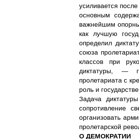
усиливается после
основным содерж
важнейшим опорным
как лучшую госу
определил диктат
союза пролетариа
классов при рук
диктатуры, — 
пролетариата с кр
роль и государств
Задача диктатуры
сопротивление св
организовать арми
пролетарской рево
О ДЕМОКРАТИИ