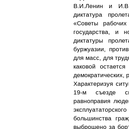
В.И.Ленин и И.В
диктатура проле
«Советы рабочих
государства, и 
диктатуры пролет
буржуазии, проти
для масс, для тру
каковой остается
демократических, 
Характеризуя сит
19-м съезде сп
равноправия люде
эксплуататорског
большинства граж
выброшено за борт