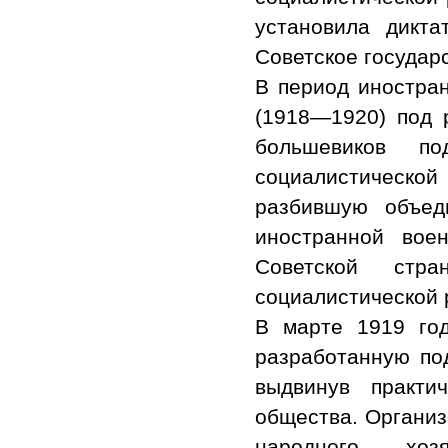
установила дикта
Советское государ
В период иностра
(1918—1920) под 
большевиков п
социалистическо
разбившую объед
иностранной вое
Советской стр
социалистической 
В марте 1919 го
разработанную по
выдвинув практи
общества. Организ
народного хозя