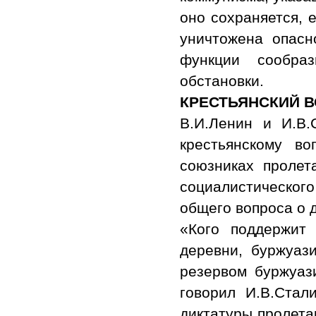
оно сохраняется, 
уничтожена опасн
функции сообра
обстановки.
КРЕСТЬЯНСКИЙ 
В.И.Ленин и И.В
крестьянскому во
союзниках пролет
социалистическог
общего вопроса о 
«Кого поддержит
деревни, буржуаз
резервом буржуаз
говорил И.В.Стал
диктатуры пролета