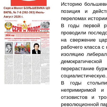
Историю большевиз
Серп и Молот БОЛЬШЕВИКА ЦО
позиция и дейст
ВКПБ, № 7-8 (392-393) Июль-
Август 2026 г.
переломах истории
В годы первой р
проводили послед
на свержение цар
рабочего класса с 
изоляцию либерал
демократической
перерастание бур
социалистическую.
В годы столыпи
непримиримой и 
отзовистов и тро
революционной пар