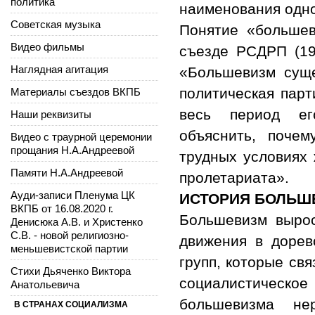
политика
наименования одно
Советская музыка
Понятие «большев
Видео фильмы
съезде РСДРП (19
Наглядная агитация
«Большевизм суще
политическая парт
Материалы съездов ВКПБ
весь период ег
Наши реквизиты
объяснить, поче
Видео с траурной церемонии
прощания Н.А.Андреевой
трудных условиях
Памяти Н.А.Андреевой
пролетариата».
Ауди-записи Пленума ЦК
ИСТОРИЯ БОЛЬШ
ВКПБ от 16.08.2020 г.
Большевизм вырос
Денисюка А.В. и Христенко
С.В. - новой религиозно-
движения в дорев
меньшевистской партии
групп, которые св
Стихи Дьяченко Виктора
социалистическое
Анатольевича
большевизма не
В СТРАНАХ СОЦИАЛИЗМА