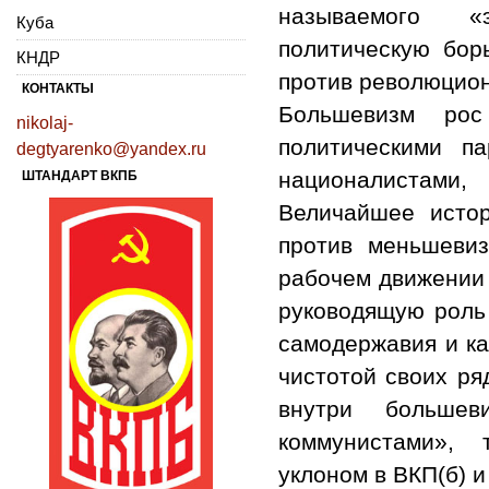
называемого «э
Куба
политическую бор
КНДР
против революцион
КОНТАКТЫ
Большевизм ро
nikolaj-
политическими п
degtyarenko@yandex.ru
националистами
ШТАНДАРТ ВКПБ
Величайшее исто
против меньшеви
рабочем движении 
руководящую роль
самодержавия и ка
чистотой своих ря
внутри большев
коммунистами», 
уклоном в ВКП(б) и