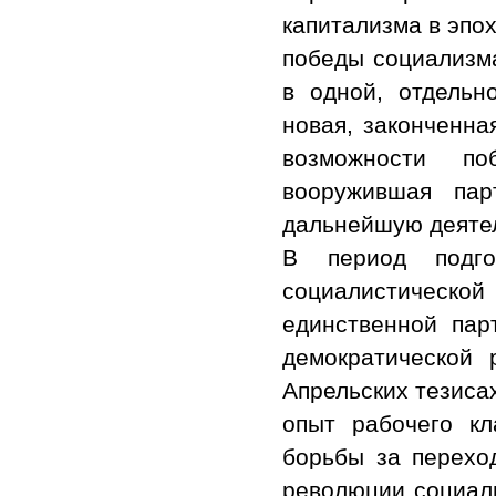
капитализма в эпо
победы социализма
в одной, отдельн
новая, законченна
возможности п
вооружившая па
дальнейшую деятел
В период подго
социалистичес
единственной пар
демократической
Апрельских тезиса
опыт рабочего кл
борьбы за перехо
революции социали