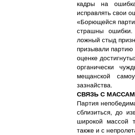
кадры на ошибк
исправлять свои о
«Борющейся партии
страшны ошибки.
ложный стыд призн
призывали партию 
оценке достигнуты
органически чуж
мещанской самоу
зазнайства.
СВЯЗЬ С МАССАМ
Партия непобедима,
сблизиться, до из
широкой массой т
также и с непроле