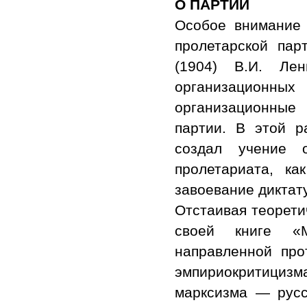
О ПАРТИИ
Особое внимание 
пролетарской пар
(1904) В.И. Ле
организацион
организационные
партии. В этой р
создал учение 
пролетариата, ка
завоевание диктат
Отстаивая теорети
своей книге «М
направленной про
эмпириокритициз
марксизма — русс