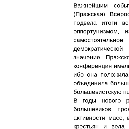
Важнейшим собы
(Пражская) Всеро
подвела итоги в
оппортунизмом, 
самостоятельн
демократической
значение Пражск
конференция имела
ибо она положил
объединила больше
большевистскую п
В годы нового р
большевиков про
активности масс,
крестьян и вела