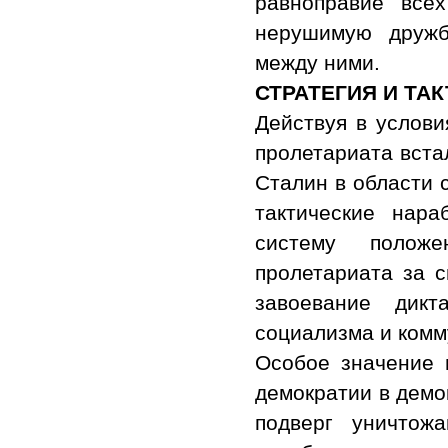
равноправие все
нерушимую дружб
между ними.
СТРАТЕГИЯ И ТА
Действуя в услови
пролетариата вста
Сталин в области 
тактические нар
систему полож
пролетариата за с
завоевание дикт
социализма и комм
Особое значение 
демократии в демо
подверг уничтож