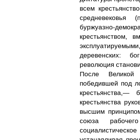
всем крестьянств
средневековья (
буржуазно-демо
крестьянством, в
эксплуатируемым
деревенских: бо
революция станови
После Великой 
победившей под ло
крестьянства,— 
крестьянства руко
высшим принципом
союза рабочег
социалистическ
устанавливая про