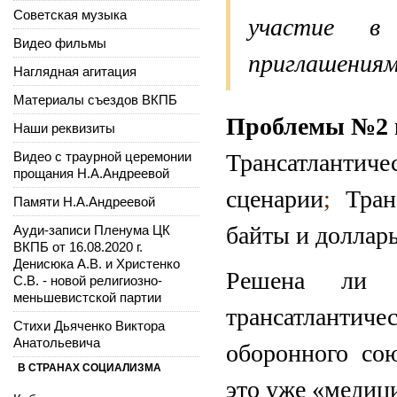
Советская музыка
участие в
Видео фильмы
приглашения
Наглядная агитация
Материалы съездов ВКПБ
Проблемы №2 
Наши реквизиты
Видео с траурной церемонии
Трансатлант
прощания Н.А.Андреевой
сценарии
;
Транс
Памяти Н.А.Андреевой
байты и доллар
Ауди-записи Пленума ЦК
ВКПБ от 16.08.2020 г.
Денисюка А.В. и Христенко
Решена ли 
С.В. - новой религиозно-
меньшевистской партии
трансатлантич
Стихи Дьяченко Виктора
Анатольевича
оборонного сою
В СТРАНАХ СОЦИАЛИЗМА
это уже «медиц