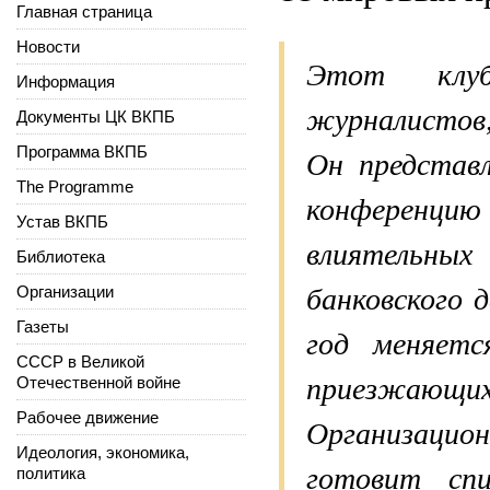
Главная страница
Новости
Этот клуб
Информация
журналистов,
Документы ЦК ВКПБ
Программа ВКПБ
Он представ
The Programme
конференци
Устав ВКПБ
влиятельных
Библиотека
Организации
банковского 
Газеты
год меняетс
СССР в Великой
приезжаю
Отечественной войне
Рабочее движение
Организацио
Идеология, экономика,
готовит спи
политика