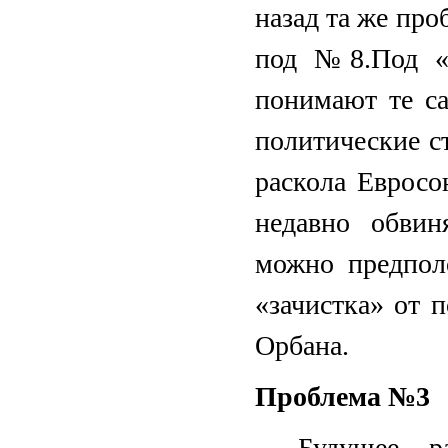
назад та же про
под №8.Под «п
понимают те с
политические с
раскола Еврос
недавно обвин
можно предпол
«зачистка» от 
Орбана.
Проблема №3
– Будущее р