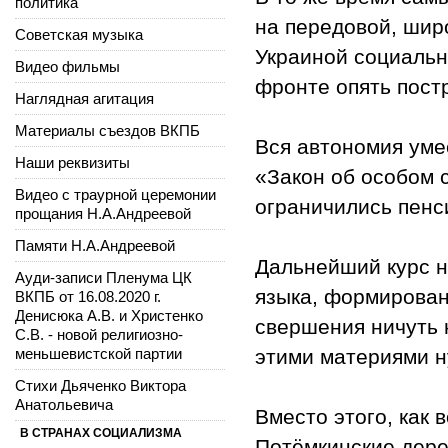
политика
на передовой, шир
Советская музыка
Украиной социальн
Видео фильмы
фронте опять пост
Наглядная агитация
Материалы съездов ВКПБ
Вся автономия уме
Наши реквизиты
«Закон об особом 
Видео с траурной церемонии
ограничились пенс
прощания Н.А.Андреевой
Памяти Н.А.Андреевой
Дальнейший курс на
Ауди-записи Пленума ЦК
языка, формирован
ВКПБ от 16.08.2020 г.
Денисюка А.В. и Христенко
свершения ничуть 
С.В. - новой религиозно-
меньшевистской партии
этими материями н
Стихи Дьяченко Виктора
Анатольевича
Вместо этого, как 
В СТРАНАХ СОЦИАЛИЗМА
Потёмкинские дере