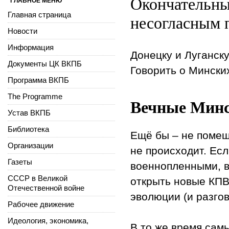
Окончательны
ГЛАВНОЕ МЕНЮ
Главная страница
несогласным 
Новости
Информация
Донецку и Луганску
Документы ЦК ВКПБ
Говорить о Мински
Программа ВКПБ
The Programme
Вечные Мин
Устав ВКПБ
Библиотека
Ещё бы – не помеша
Организации
не происходит. Есл
Газеты
военнопленными, в
СССР в Великой
открыть новые КПВ
Отечественной войне
эволюции (и разго
Рабочее движение
Идеология, экономика,
В то же время сам