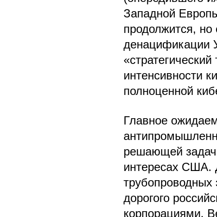
Западной Европы
продолжится, но 
денацификации У
«стратегический 
интенсивности ки
полноценной киб
Главное ожидаем
антипромышленно
решающей задачи
интересах США. 
трубопроводных 
дорогого россий
корпорациями. В