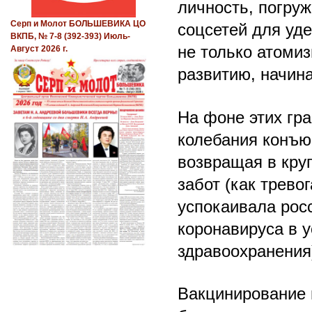
личность, погру
Серп и Молот БОЛЬШЕВИКА ЦО
соцсетей для уд
ВКПБ, № 7-8 (392-393) Июль-
не только атомиз
Август 2026 г.
развитию, начин
На фоне этих гр
колебания конъю
возвращая в кру
забот (как трево
успокаивала рос
коронавируса в 
здравоохранения
Вакцинирование н