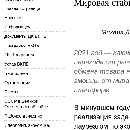
Мировая стаб
ГЛАВНОЕ МЕНЮ
Главная страница
Новости
Информация
Михаил Д
Документы ЦК ВКПБ
Программа ВКПБ
2021 год — ключ
The Programme
перехода от рын
Устав ВКПБ
обмена товара н
Библиотека
эмоции, от мира
Организации
платформ
Газеты
СССР в Великой
В минувшем году
Отечественной войне
реализация зада
Рабочее движение
лауреатом по эко
Идеология, экономика,