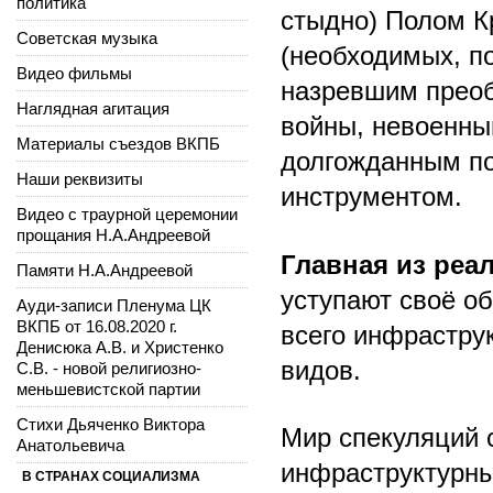
политика
стыдно) Полом К
Советская музыка
(необходимых, п
Видео фильмы
назревшим преоб
Наглядная агитация
войны, невоенны
Материалы съездов ВКПБ
долгожданным п
Наши реквизиты
инструментом.
Видео с траурной церемонии
прощания Н.А.Андреевой
Главная из реа
Памяти Н.А.Андреевой
уступают своё о
Ауди-записи Пленума ЦК
ВКПБ от 16.08.2020 г.
всего инфрастру
Денисюка А.В. и Христенко
видов.
С.В. - новой религиозно-
меньшевистской партии
Стихи Дьяченко Виктора
Мир спекуляций 
Анатольевича
инфраструктурны
В СТРАНАХ СОЦИАЛИЗМА