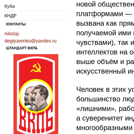
новой обществе
Куба
платформами — и
КНДР
вызвана как пря
КОНТАКТЫ
получаемой ими 
nikolaj-
degtyarenko@yandex.ru
чувствами), так
ШТАНДАРТ ВКПБ
интеллектов на 
выше объём и ра
искусственный ин
Человек в этих у
большинство люд
«лишними», рабо
а суверенитет и
многообразными