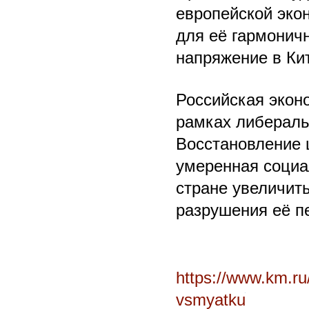
европейской экон
для её гармонич
напряжение в Кит
Российская экон
рамках либераль
Восстановление 
умеренная социа
стране увеличит
разрушения её п
https://www.km.ru
Читать полностью:
https://www.km.ru/world/2021/01/07/884679-mirovaya-stabilnost-vsmyatku
vsmyatku