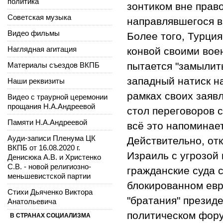
политика
зонтиком вне прав
Советская музыка
направлявшегося в
Видео фильмы
Более того, Турци
Наглядная агитация
конвой своими вое
пытается "замылит
Материалы съездов ВКПБ
западный натиск на
Наши реквизиты
рамках своих заявл
Видео с траурной церемонии
прощания Н.А.Андреевой
стол переговоров с
Памяти Н.А.Андреевой
всё это напоминае
Ауди-записи Пленума ЦК
Действительно, от
ВКПБ от 16.08.2020 г.
Израиль с угрозой
Денисюка А.В. и Христенко
С.В. - новой религиозно-
гражданские суда с
меньшевистской партии
блокированном евр
Стихи Дьяченко Виктора
"братания" презид
Анатольевича
политическом фору
В СТРАНАХ СОЦИАЛИЗМА