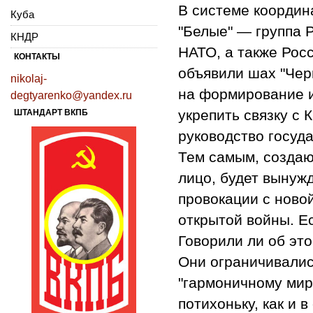
В системе координ
Куба
"Белые" — группа 
КНДР
НАТО, а также Рос
КОНТАКТЫ
объявили шах "Че
nikolaj-
на формирование и
degtyarenko@yandex.ru
укрепить связку с
ШТАНДАРТ ВКПБ
руководство госуд
Тем самым, создают
лицо, будет вынуж
провокации с ново
открытой войны. Ес
Говорили ли об это
Они ограничивалис
"гармоничному миру
потихоньку, как и 