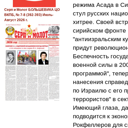
режима Асада в Си
Серп и Молот БОЛЬШЕВИКА ЦО
стул русских наци
ВКПБ, № 7-8 (392-393) Июль-
Август 2026 г.
хитрее. Своей вст
сирийском фронте 
"антиизральским ку
придут революцион
Беспечность госуд
военной силы в 200
программой", тепе
нанесения справед
по Израилю с его 
террористов" в сек
Имеющий глаза, да
подводится к экон
Рокфеллеров для с