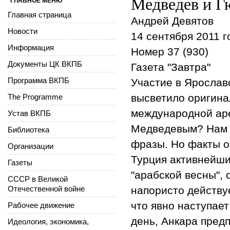
Медведев и Г
ГЛАВНОЕ МЕНЮ
Главная страница
Андрей Девятов
Новости
14 сентября 2011 г
Информация
Номер 37 (930)
Документы ЦК ВКПБ
Газета "Завтра"
Программа ВКПБ
Участие в Ярослав
высветило оригина
The Programme
международной аре
Устав ВКПБ
Медведевым? Нам 
Библиотека
фразы. Но факты о
Организации
Турция активнейш
Газеты
"арабской весны",
СССР в Великой
Отечественной войне
напористо действу
что явно наступае
Рабочее движение
день, Анкара пред
Идеология, экономика,