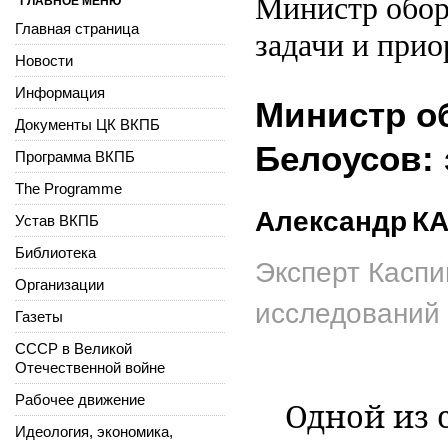
Министр обор
ГЛАВНОЕ МЕНЮ
Главная страница
задачи и при
Новости
Информация
Министр о
Документы ЦК ВКПБ
Белоусов:
Программа ВКПБ
The Programme
Александр
К
Устав ВКПБ
Библиотека
Эксперт Каспи
Организации
исследований
Газеты
СССР в Великой
Отечественной войне
Рабочее движение
Одной из
Идеология, экономика,