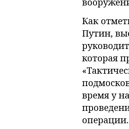
вооружени
Как отмет
Путин, выс
руководи
которая п
«Тактичес
подмосков
время у н
проведени
операции. 