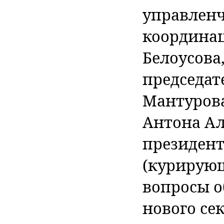
управленч
координа
Белоусова
председат
Мантуров
Антона А
президент
(курирующ
вопросы 
нового се