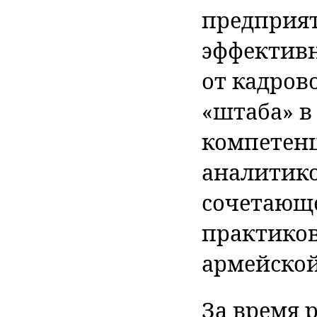
предприят
эффективн
от кадров
«штаба» в
компетенц
аналитико
сочетающе
практиков
армейской
За время 