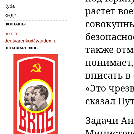
Куба
растет во
КНДР
совокупны
КОНТАКТЫ
безопасно
nikolaj-
degtyarenko@yandex.ru
также отм
ШТАНДАРТ ВКПБ
понимает,
вписать в
«Это чрез
сказал Пу
Задачи Ан
Министер