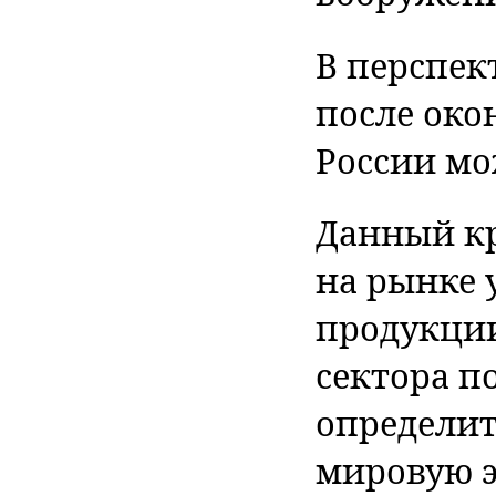
В перспек
после око
России мож
Данный кр
на рынке 
продукции
сектора п
определит
мировую э