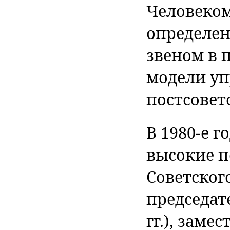
Человеком
определе
звеном в 
модели уп
постсовет
В 1980-е 
высокие п
Советског
председат
гг.), заме