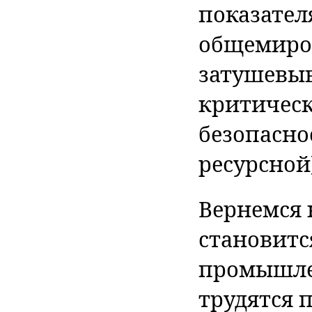
показател
общемиров
затушевыв
критическ
безопасно
ресурсной
Вернемся 
становитс
промышлен
трудятся п