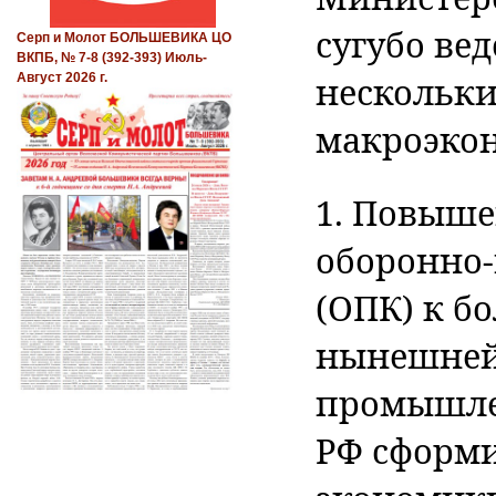
сугубо ве
Серп и Молот БОЛЬШЕВИКА ЦО
ВКПБ, № 7-8 (392-393) Июль-
нескольк
Август 2026 г.
макроэко
1. Повыше
оборонно
(ОПК) к б
нынешней
промышле
РФ сформи