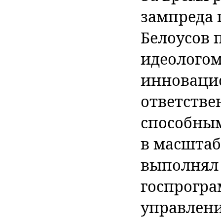
зампреда 
Белоусов 
идеологом
инновацио
ответстве
способным
в масштаб
выполнял 
госпрогра
управлени