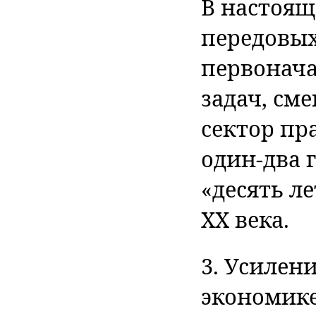
В настоящ
передовых
первонача
задач, см
сектор пр
один-два г
«десять л
XX века.
3. Усилен
экономике