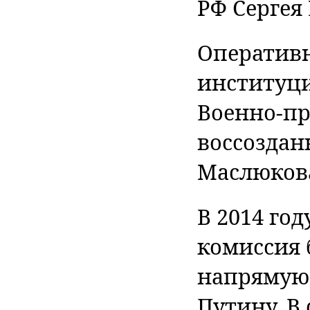
РФ Сергея
Оперативн
институц
Военно-п
воссозда
Маслюкова
В 2014 го
комиссия 
напрямую
Путину. В 