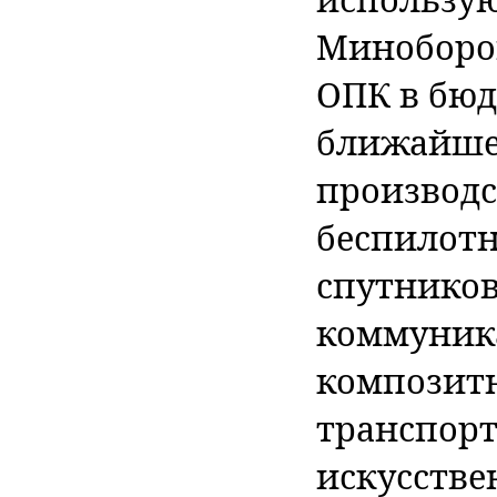
Миноборон
ОПК в бюдж
ближайше
производ
беспилотн
спутников
коммуник
композит
транспорт
искусстве