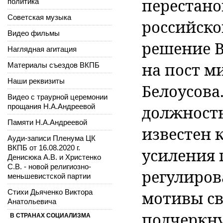
перестано
политика
Советская музыка
российско
Видео фильмы
решение 
Наглядная агитация
на пост м
Материалы съездов ВКПБ
Наши реквизиты
Белоусова.
Видео с траурной церемонии
прощания Н.А.Андреевой
должность
Памяти Н.А.Андреевой
известен 
Ауди-записи Пленума ЦК
ВКПБ от 16.08.2020 г.
усиления 
Денисюка А.В. и Христенко
С.В. - новой религиозно-
регулиров
меньшевистской партии
Стихи Дьяченко Виктора
мотивы св
Анатольевича
подчеркнул
В СТРАНАХ СОЦИАЛИЗМА