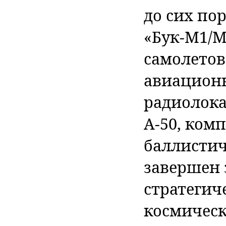
до сих пор
«Бук-М1/М
самолетов 
авиа­цион
радиолока
А-50, ком
баллистич
завершен 
стратегич
космическ