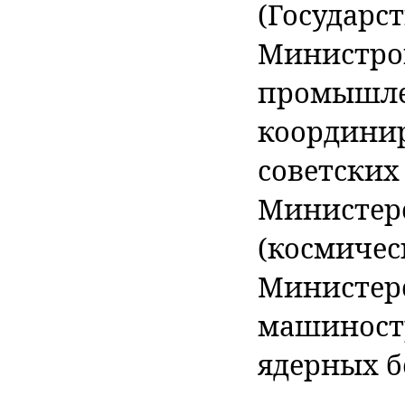
(Государс
Министров
промышле
координи
советских
Министер
(космичес
Министерс
машиност
ядерных б