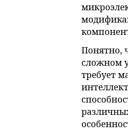
микроэле
модифика
компонент
Понятно, 
сложном 
требует м
интеллект
способнос
различных
особеннос