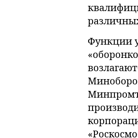
квалифиц
различны
Функции 
«оборонко
возлагают
Миноборон
Минпромт
производи
корпораци
«Роскосмо