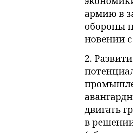
экономики
армию в з
обороны п
новении с
2. Развит
потенциал
промышле
авангардн
двигать 
в решени