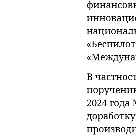
финансов
инновацио
националь
«Беспилот
«Междунар
В частнос
поручению
2024 года
доработку
производи