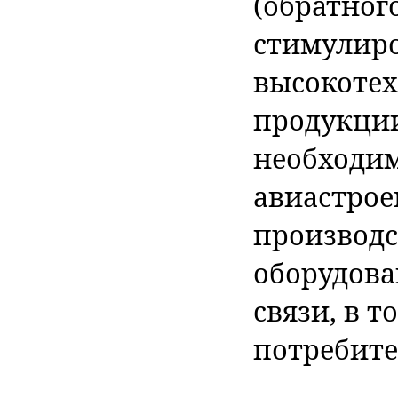
(обратног
стимулир
высокоте
продукции
необходим
авиастрое
производс
оборудова
связи, в 
потребите