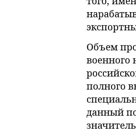
того, име
нарабатыв
экспортны
Объем пр
военного 
российско
полного 
специальн
данный п
значитель