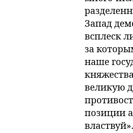
разделенн
Запад де
всплеск л
за которы
наше госу
княжества
великую д
противост
позиции а
властвуй»