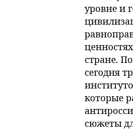
уровне и 
цивилизац
равноправ
ценностях
стране. П
сегодня т
институто
которые 
антиросси
сюжеты д