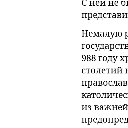
С ней не 
представи
Немалую р
государст
988 году 
столетий 
православ
католичес
из важней
предопред