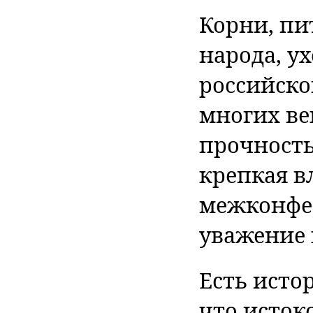
Корни, пи
народа, ух
российско
многих ве
прочность
крепкая в
межконфес
уважение 
Есть исто
что исток