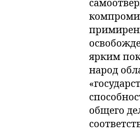
самоотвер
компромис
примирени
освобожде
ярким пок
народ обл
«государс
способнос
общего дел
соответст