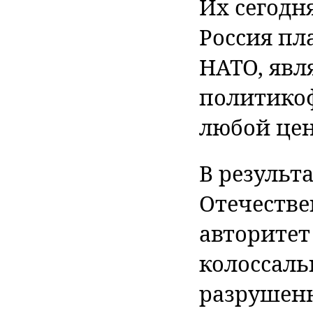
Их сегодн
Россия пл
НАТО, явл
политико
любой цен
В результ
Отечестве
авторитет
колоссаль
разрушенн