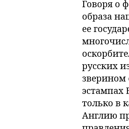
Говоря о 
образа на
ее государ
многочис
оскорбите
русских и
зверином 
эстампах 
только в 
Англию пр
правлени