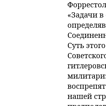
Форрестол
«Задачи в
определя
Соединенн
Суть этог
Советског
гитлеровс
милитариз
воспрепят
нашей стр