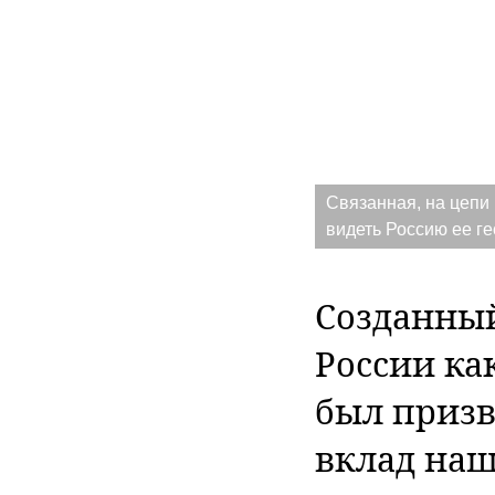
Связанная, на цепи 
видеть Россию ее г
Созданный
России ка
был приз
вклад наш