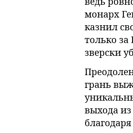
ведь ровн
монарх Ге
казнил св
только за
зверски у
Преодолен
грань выж
уникальн
выхода из
благодаря