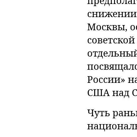
предполаг
снижении
Москвы, о
советской
отдельны
посвящалс
России» н
США над С
Чуть раньш
националь