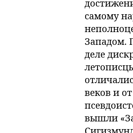
достижени
самому на
неполноце
Западом. 
деле диск
летописцы
отличалис
веков и о
псевдоисто
вышли «З
Сигизмунд