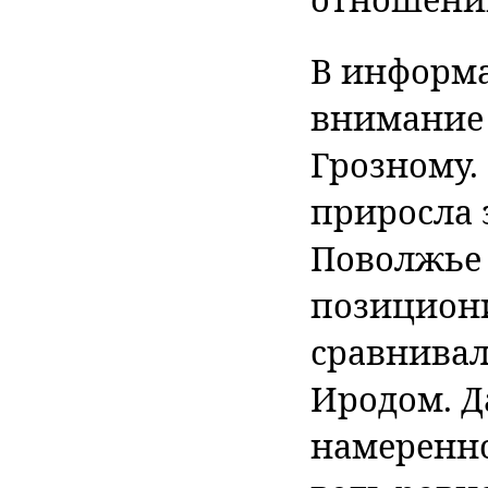
В информа
внимание 
Грозному.
приросла
Поволжье 
позициони
сравнивал
Иродом. Д
намеренно