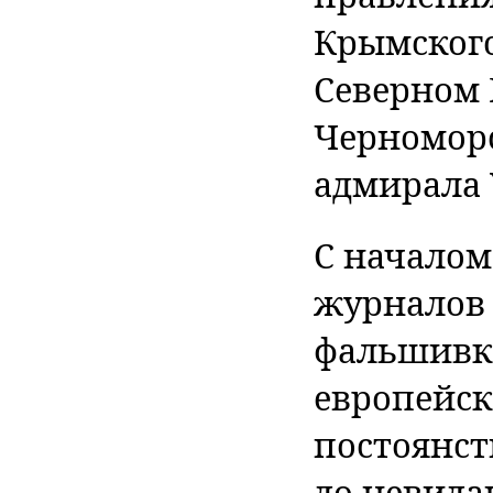
Крымского
Северном 
Черноморс
адмирала 
С началом
журналов 
фальшивки
европейск
постоянст
до невида