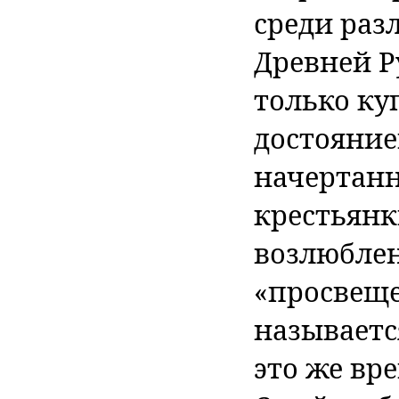
среди раз
Древней Р
только ку
достояние
начертанны
крестьянк
возлюб­ле
«просвеще
называетс
это же вр