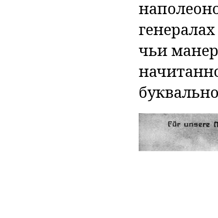
наполеон
генералах
чьи манер
начитанно
буквально