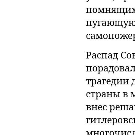
помнящих 
пугаю­щую
самопоже
Распад Со
порадовал
трагедии 
страны в 
внес реша
гитлеровс
многочисл