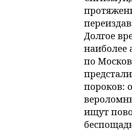
протяжени
переиздав
Долгое вр
наиболее 
по Москов
предстали
пороков: 
вероломны
ищут пово
беспощад