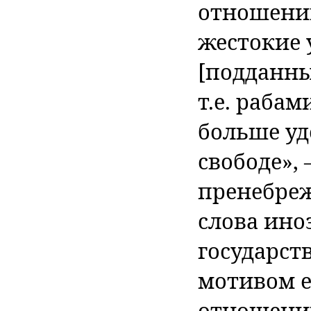
отношени
жестокие 
[подданны
т.е. рабам
больше уд
свободе»,
пренебре
слова ино
государст
мотивом е
отношении