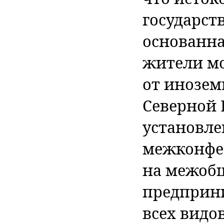
государст
основанная
жители мо
от инозем
Северной 
установл
межконфе
на межобщ
предприни
всех видо