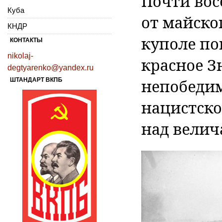
Почти вос
Куба
от майског
КНДР
куполе по
КОНТАКТЫ
nikolaj-
красное З
degtyarenko@yandex.ru
непобедим
ШТАНДАРТ ВКПБ
нацистско
над вели