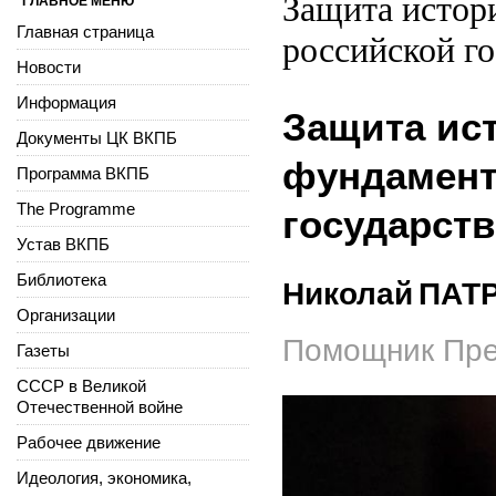
Защита истор
ГЛАВНОЕ МЕНЮ
Главная страница
российской г
Новости
Информация
Защита ис
Документы ЦК ВКПБ
фундамент
Программа ВКПБ
The Programme
государст
Устав ВКПБ
Библиотека
Николай
ПАТ
Организации
Помощник Пре
Газеты
СССР в Великой
Отечественной войне
Рабочее движение
Идеология, экономика,