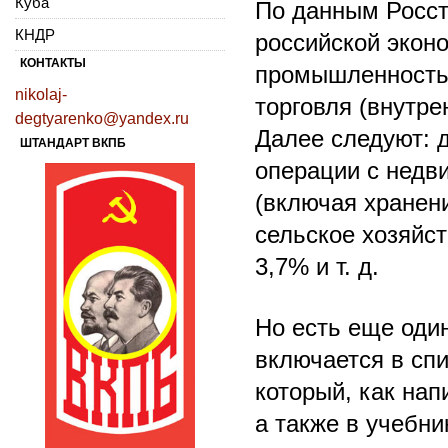
Куба
По данным Росст
КНДР
российской эко
КОНТАКТЫ
промышленность 
nikolaj-
торговля (внутр
degtyarenko@yandex.ru
Далее следуют:
ШТАНДАРТ ВКПБ
операции с недв
(включая хранен
сельское хозяйст
3,7% и т. д.
Но есть еще один
включается в спи
который, как нап
а также в учебни