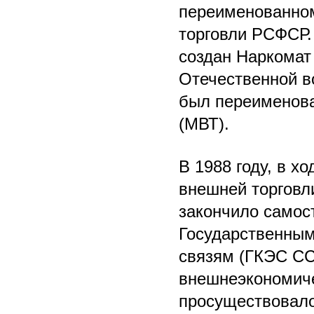
переименованном
торговли РСФСР. 
создан Наркомат
Отечественной в
был переименова
(МВТ).
В 1988 году, в х
внешней торговл
закончило самос
Государственны
связям (ГКЭС СС
внешнеэкономиче
просуществовал