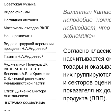
Советская музыка
Валентин Катас
Видео фильмы
наподобие "ночн
Наглядная агитация
наблюдает, что 
Материалы съездов ВКПБ
экономике»
Наши реквизиты
Видео с траурной церемонии
прощания Н.А.Андреевой
Согласно класси
Памяти Н.А.Андреевой
насчитывается о
Ауди-записи Пленума ЦК
товары и оказыв
ВКПБ от 16.08.2020 г.
них группируютс
Денисюка А.В. и Христенко
С.В. - новой религиозно-
и секторов оцен
меньшевистской партии
показателя их до
Стихи Дьяченко Виктора
Анатольевича
продукта (ВВП).
В СТРАНАХ СОЦИАЛИЗМА