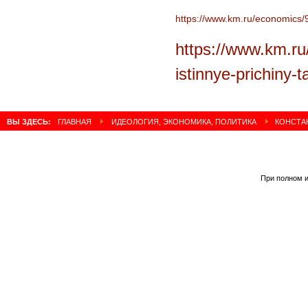
Читать полностью:
https://www.km.ru/economics/9
https://www.km.r
istinnye-prichiny-t
ВЫ ЗДЕСЬ:
ГЛАВНАЯ
ИДЕОЛОГИЯ, ЭКОНОМИКА, ПОЛИТИКА
КОНСТАН
При полном и