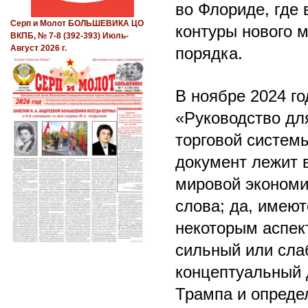
во Флориде, где
Серп и Молот БОЛЬШЕВИКА ЦО
контуры нового 
ВКПБ, № 7-8 (392-393) Июль-
Август 2026 г.
порядка.
В ноябре 2024 г
«Руководство дл
торговой системы
документ лежит 
мировой экономик
слова; да, имею
некоторым аспек
сильный или слаб
концептуальный 
Трампа и опреде