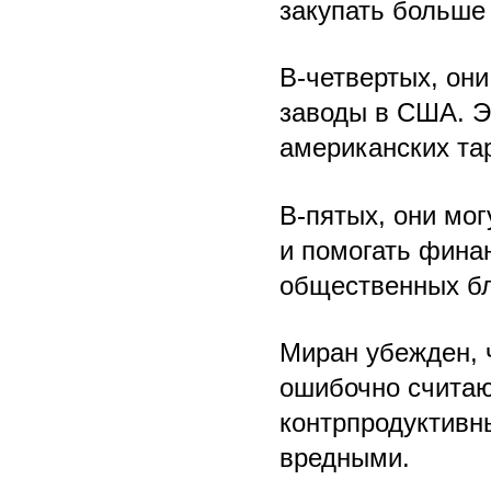
закупать больше
В-четвертых, они
заводы в США. Э
американских та
В-пятых, они мо
и помогать фина
общественных бл
Миран убежден, 
ошибочно считаю
контрпродуктивн
вредными.