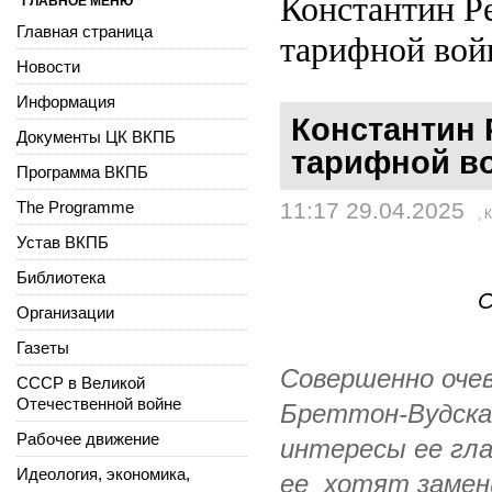
Константин Р
ГЛАВНОЕ МЕНЮ
Главная страница
тарифной вой
Новости
Информация
Константин
Документы ЦК ВКПБ
тарифной в
Программа ВКПБ
The Programme
11:17 29.04.2025
,
К
Устав ВКПБ
Библиотека
С
Организации
Газеты
Совершенно очев
СССР в Великой
Отечественной войне
Бреттон-Вудска
Рабочее движение
интересы ее гла
Идеология, экономика,
ее хотят замен