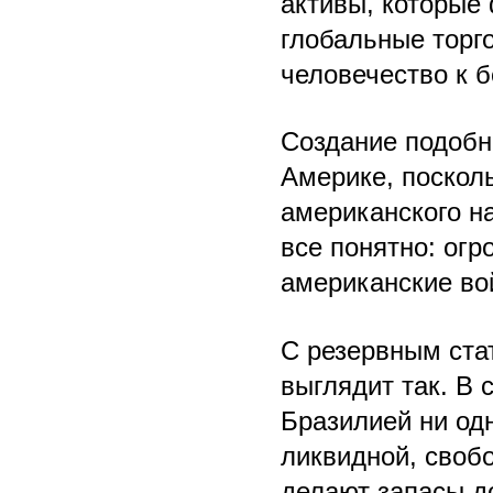
активы, которые
глобальные торг
человечество к 
Создание подобн
Америке, поскол
американского н
все понятно: огр
американские вой
С резервным ста
выглядит так. В 
Бразилией ни одн
ликвидной, своб
делают запасы д