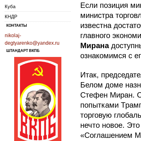
Если позиция ми
Куба
министра торговл
КНДР
известна достато
КОНТАКТЫ
главного эконом
nikolaj-
degtyarenko@yandex.ru
Мирана
доступны
ШТАНДАРТ ВКПБ
ознакомимся с е
Итак, председат
Белом доме назн
Стефен Миран. С
попытками Трамп
торговую глобаль
нечто новое. Эт
«Соглашением Ма