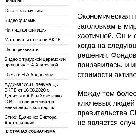
политика
Советская музыка
Экономическая п
Видео фильмы
заголовкам в ми
Наглядная агитация
хаотичной. Он и 
Материалы съездов ВКПБ
когда на следую
Наши реквизиты
решения. Фондов
Видео с траурной церемонии
понравилась, и и
прощания Н.А.Андреевой
стоимости активо
Памяти Н.А.Андреевой
Ауди-записи Пленума ЦК
ВКПБ от 16.08.2020 г.
Между тем более
Денисюка А.В. и Христенко
ключевых людей 
С.В. - новой религиозно-
меньшевистской партии
правительства СШ
Стихи Дьяченко Виктора
не является слу
Анатольевича
В СТРАНАХ СОЦИАЛИЗМА