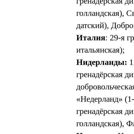
гренадёрская д
голландская), 
датский), Добр
Италия
: 29-я 
итальянская);
Нидерланды:
1
гренадёрская д
добровольческа
«Недерланд» (1-
гренадёрская д
голландская), 