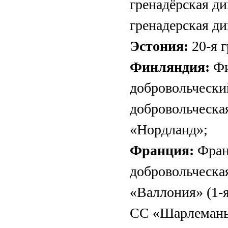
гренадёрская ди
гренадерская ди
Эстония:
20-я г
Финляндия:
Фи
добровольческий
добровольческа
«Нордланд»;
Франция:
Фран
добровольческа
«Валлония» (1-я
СС «Шарлемань»