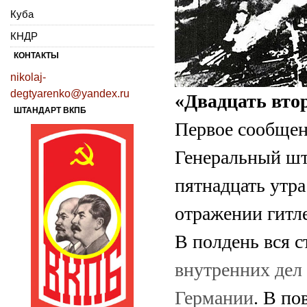
Куба
КНДР
КОНТАКТЫ
nikolaj-
degtyarenko@yandex.ru
«Двадцать вто
ШТАНДАРТ ВКПБ
Первое сообщен
Генеральный шта
пятнадцать утра
отражении гитле
В полдень вся 
внутренних дел
Германии
. В п