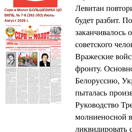
Левитан повтори
Серп и Молот БОЛЬШЕВИКА ЦО
ВКПБ, № 7-8 (392-393) Июль-
будет разбит. П
Август 2026 г.
заканчивалось о
советского чело
Вражеские войс
фронту. Основн
Белоруссию, Ук
пыталась произв
Руководство Тре
молниеносной в
ликвидировать с