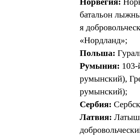
Норвегия:
Норв
батальон лыжны
я добровольчес
«Нордланд»;
Польша:
Гурал
Румыния:
103-
румынский), Гр
румынский);
Сербия:
Сербск
Латвия:
Латышс
добровольческий