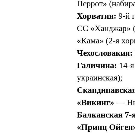
Перрот» (набира
Хорватия:
9-й 
СС «Ханджар» (1
«Кама» (2-я хор
Чехословакия:
Галичина:
14-я
украинская);
Скандинавская
«Викинг» —
Ни
Балканская 7-
«Принц Ойген