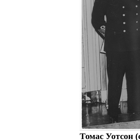
Томас Уотсон (