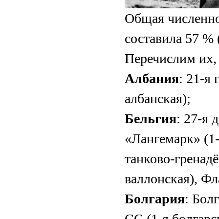
Общая численно
составила 57 % 
Перечислим их, 
Албания
: 21-я
албанская);
Бельгия
: 27-я
«Лангемарк» (1-
танково-гренад
валлонская), Ф
Болгария
: Бол
СС (1-я болгарс