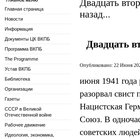
Двадцать втор
ГЛАВНОЕ МЕНЮ
Главная страница
назад...
Новости
Информация
Документы ЦК ВКПБ
Двадцать в
Программа ВКПБ
The Programme
Опубликовано: 22 Июня 20
Устав ВКПБ
июня 1941 года
Библиотека
Организации
разорвал свист 
Газеты
Нацистская Гер
СССР в Великой
Отечественной войне
Союз. В одноча
Рабочее движение
советских людей
Идеология, экономика,