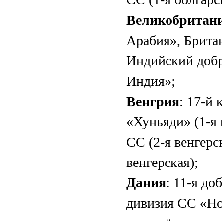
Великобритан
Арабия», Брита
Индийский добр
Индия»;
Венгрия
: 17-й
«Хуньяди» (1-я 
СС (2-я венгерс
венгерская);
Дания
: 11-я до
дивизия СС «Но