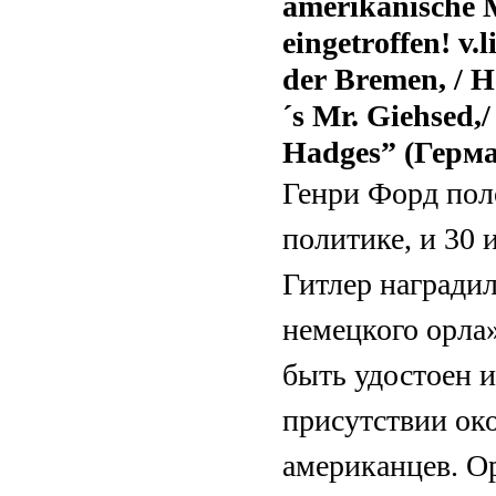
amerikanische M
eingetroffen! v.
der Bremen, / H
´s Mr. Giehsed,
Hadges” (Герм
Генри Форд пол
политике, и 30 
Гитлер награди
немецкого орла
быть удостоен 
присутствии ок
американцев. О