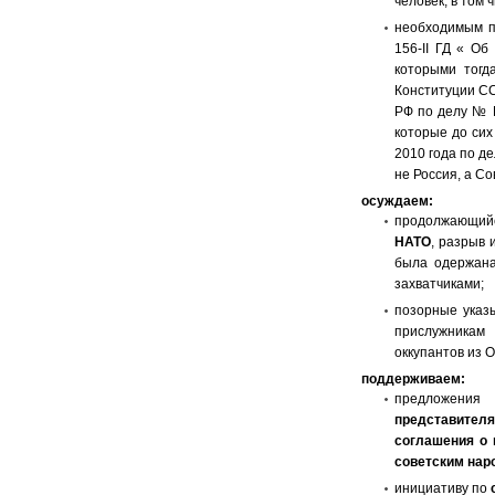
человек, в том ч
необходимым п
156-II ГД « Об
которыми тогд
Конституции СС
РФ по делу № К
которые до сих
2010 года по д
не Россия, а Со
осуждаем:
продолжающийс
НАТО
, разрыв
была одержана
захватчиками;
позорные указ
прислужникам 
оккупантов из 
поддерживаем:
предложения 
представителя
соглашения о 
советским нар
инициативу по