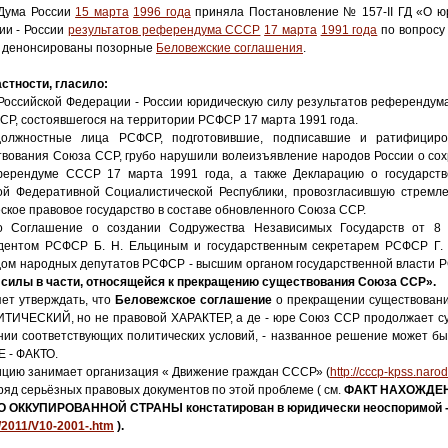
 Дума России
15 марта
1996 года
приняла Постановление № 157-II ГД «О ю
ии - России
результатов референдума СССР
17 марта
1991 года
по вопросу
и денонсированы позорные
Беловежские соглашения
.
стности, гласило:
 Российской Федерации - России юридическую силу результатов референдум
СР, состоявшегося на территории РСФСР 17 марта 1991 года.
 должностные лица РСФСР, подготовившие, подписавшие и ратифицир
вования Союза ССР, грубо нарушили волеизъявление народов России о со
ерендуме СССР 17 марта 1991 года, а также Декларацию о государств
ой Федеративной Социалистической Республики, провозгласившую стремл
ское правовое государство в составе обновленного Союза ССР.
то Соглашение о создании Содружества Независимых Государств от 8 
дентом РСФСР Б. Н. Ельциным и государственным секретарем РСФСР Г. 
ом народных депутатов РСФСР - высшим органом государственной власти 
силы в части, относящейся к прекращению существования Союза ССР».
ет утверждать, что
Беловежское соглашение
о прекращении существован
ТИЧЕСКИЙ, но не правовой ХАРАКТЕР, а де - юре Союз ССР продолжает су
ении соответствующих политических условий, - названное решение может бы
Е - ФАКТО.
ицию занимает организация « Движение граждан СССР» (
http://cccp-kpss.narod
ряд серьёзных правовых документов по этой проблеме ( см.
ФАКТ НАХОЖДЕН
 ОККУПИРОВАННОЙ СТРАНЫ констатирован в юридически неоспоримой 
/2011/V10-2001-.htm
).