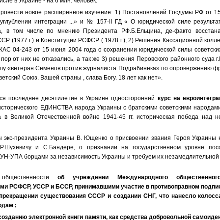
исле в Украине - на 6 млн. человек.
ровести новое расширенное изучение: 1) Постановлений Госдумы РФ от 1
 углублении интеграции ...» и № 157-II ГД « О юридической силе результа
а, в том числе по мнению Президента РФ.Б.Ельцина, де-факто восстана
СР (1977 г.) и Конституции РСФСР ( 1978 г.), 2) Решения Кассационной колл
АС 04-243 от 15 июня 2004 года о сохранении юридической силы советских
 пор от них не отказались, а так же 3) решения Перовского районного суда г
елу «ветеран Семенов против журналиста Подрабинека» по опровержению фр
ветский Союз. Вашей страны , слава Богу. 18 лет как нет».
я последнее десятилетие в Украине односторонний
курс на евроинтегр
 исторического ЕДИНСТВА народа Украины с братскими советскими народами
 в Великой Отечественной войне 1941-45 гг. историческая победа над 
ы экс-президента Украины В. Ющенко о присвоении звания Героя Украины
Р.Шухевичу и С.Бандере, о признании на государственном уровне пос
ОУН-УПА борцами за независимость Украины и требуем их незамедлительной
общественности
об учреждении Международного общественног
ми РСФСР, УССР и БССР, принимавшими участие в противоправном подпи
прекращении существования СССР и создании СНГ, что нанесло колос
одам ;
созданию электронной книги памяти, как средства добровольной самоид