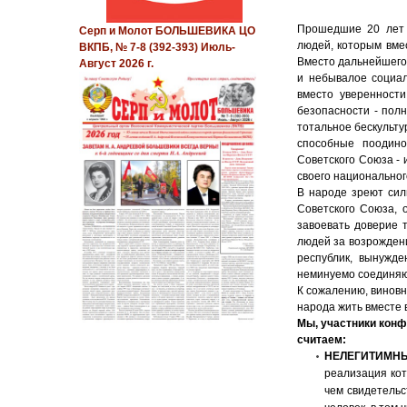
Прошедшие 20 лет п
Серп и Молот БОЛЬШЕВИКА ЦО
людей, которым вме
ВКПБ, № 7-8 (392-393) Июль-
Вместо дальнейшего 
Август 2026 г.
и небывалое социал
вместо уверенности
безопасности - пол
тотальное бескульту
способные поодино
Советского Союза - 
своего национальног
В народе зреют сил
Советского Союза, 
завоевать доверие 
людей за возрожден
республик, вынужд
неминуемо соединяющ
К сожалению, виновн
народа жить вместе 
Мы, участники конф
считаем:
НЕЛЕГИТИМН
реализация кот
чем свидетельс