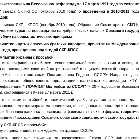
 высказались на Всесоюзном референдуме 17 марта 1991 года за сохран
V съезда СКП-КПСС (октябрь 2010 года)
о проведении в 2010-2011 го
одов
;
 съезда СКП - КПСС (октябрь 2010 года), Обращение Секретариата СКП-
ческом курсе на
воссоздани
е
на добровольных началах
Союзного госуда
публик
на социалистических принципах
;
динство - путь к спасению братских народов»,
принятое на Международн
1 года, проведенном под эгидой СКП-КПСС.
омпартии Украины
с просьбой:
и интенсифицировать более тесное взаимодействие с левыми и левоцент
 организациями советской патриотической и социалистической направлен
: «Мы - советские люди! Помним: наша Родина - СССР!» Направить для
и союзные общественные организации, партийные организации КПУ 
конференция
" ПОМНИМ! Мы родом из СССР!"
(к 20-й годовщине Всесоюз
), состоявшейся в Киеве 17 марта 2011 г.
ь в системе партийной и политической учебы изучения и пропаганды т
основоположников марксизма-ленинизма, посвященных пропаганде интернац
азоблачению национал-шовинизма и фашизма во всех его формах,
теоретич
вления / воссоздания Союзного советского социалистического государств
ту
СКП-КПСС с просьбой:
скую оценку инициативам «Движения граждан СССР»
овать народные движения за возрождение Союза ССР как альтерн