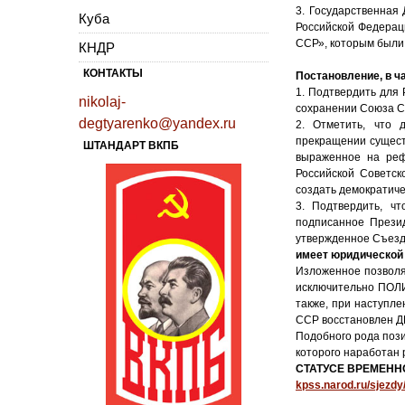
3. Государственная
Куба
Российской Федерац
ССР», которым был
КНДР
КОНТАКТЫ
Постановление, в ча
1. Подтвердить для
nikolaj-
сохранении Союза С
degtyarenko@yandex.ru
2. Отметить, что
прекращении сущест
ШТАНДАРТ ВКПБ
выраженное на реф
Российской Советск
создать демократиче
3. Подтвердить, ч
подписанное Прези
утвержденное Съезд
имеет юридической 
Изложенное позволя
исключительно ПОЛИ
также, при наступл
ССР восстановлен Д
Подобного рода поз
которого наработан 
СТАТУСЕ ВРЕМЕННО
kpss.narod.ru/sjezdy