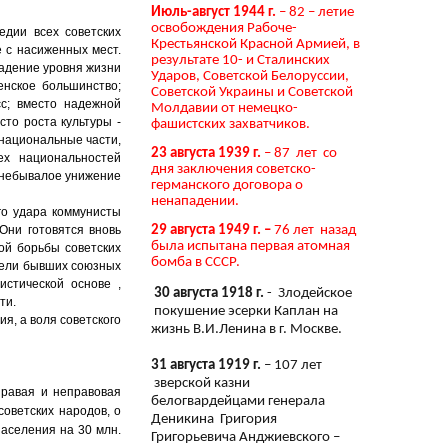
Июль-август 1944 г.
– 82 – летие
освобождения Рабоче-
едии всех советских
Крестьянской Красной Армией, в
 с насиженных мест.
результате 10- и Сталинских
падение уровня жизни
Ударов, Советской Белоруссии,
енское большинство;
Советской Украины и Советской
сс; вместо надежной
Молдавии от немецко-
то роста культуры -
фашистских захватчиков.
 национальные части,
23 августа 1939 г.
– 87 лет со
ех национальностей
дня заключения советско-
- небывалое унижение
германского договора о
ненападении.
го удара коммунисты
Они готовятся вновь
29 августа 1949 г. –
76 лет назад
была испытана первая атомная
ой борьбы советских
бомба в СССР.
тели бывших союзных
стической основе ,
30 августа 1918 г.
- Злодейское
ти.
покушение эсерки Каплан на
я, а воля советского
жизнь В.И.Ленина в г. Москве.
31 августа 1919 г.
– 107 лет
зверской казни
правая и неправовая
белогвардейцами генерала
советских народов, о
Деникина Григория
населения на 30 млн.
Григорьевича Анджиевского –