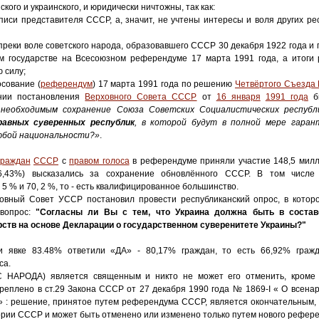
ского и украинского, и юридически ничтожны, так как:
писи представителя СССР, а, значит, не учтены интересы и воля других ре
преки воле советского народа, образовавшего СССР 30 декабря 1922 года и
м государстве на Всесоюзном референдуме 17 марта 1991 года, а итог
 силу;
сование (
референдум
) 17 марта 1991 года по решению
Четвёртого Съезда
нии постановления
Верховного Совета СССР
от
16 января
1991 года
бы
необходимым сохранение Союза Советских Социалистических респуб
равных суверенных республик
, в которой будут в полной мере гаран
юбой национальности?»
.
граждан
СССР
с
правом голоса
в референдуме приняли участие 148,5 милли
6,43%) высказались за сохранение обновлённого СССР. В том числе
, 5 % и 70, 2 %, то - есть квалифицированное большинство.
овный Совет УССР постановил провести республиканский опрос, в котор
 вопрос:
"Согласны ли Вы с тем, что Украина должна быть в состав
ств на основе Декларации о государственном суверенитете Украины?"
и явке 83.48% ответили «ДА» - 80,17% граждан, то есть 66,92% граж
са.
 НАРОДА) является священным и никто не может его отменить, кроме 
реплено в ст.29 Закона СССР от 27 декабря 1990 года № 1869-I « О всенар
: решение, принятое путем референдума СССР, является окончательным,
тории СССР и может быть отменено или изменено только путем нового рефер