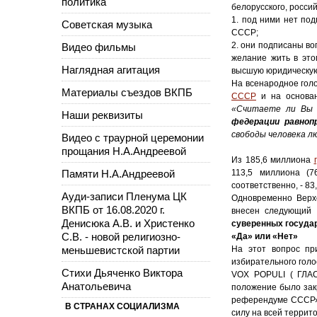
политика
белорусского, россий
1. под ними нет под
Советская музыка
СССР;
2. они подписаны во
Видео фильмы
желание жить в это
Наглядная агитация
высшую юридическую
На всенародное голо
Материалы съездов ВКПБ
СССР
и на основа
«Считаете ли Вы 
Наши реквизиты
федерации равноп
свободы человека л
Видео с траурной церемонии
прощания Н.А.Андреевой
Из 185,6 миллиона
Памяти Н.А.Андреевой
113,5 миллиона (7
соответственно, - 83
Ауди-записи Пленума ЦК
Одновременно Верх
ВКПБ от 16.08.2020 г.
внесен следующий
Денисюка А.В. и Христенко
суверенных государ
С.В. - новой религиозно-
«Да» или «Нет»
меньшевистской партии
На этот вопрос пр
избирательного голо
Стихи Дьяченко Виктора
VOX POPULI ( ГЛАС
Анатольевича
положение было зак
референдуме СССР» 
В СТРАНАХ СОЦИАЛИЗМА
силу на всей терри