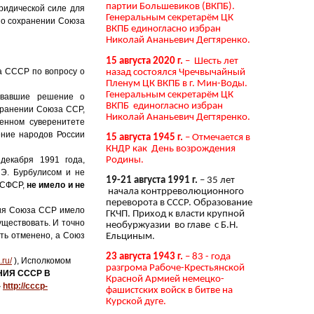
партии Большевиков (ВКПБ).
ридической силе для
Генеральным секретарём ЦК
 о сохранении Союза
ВКПБ единогласно избран
Николай Ананьевич Дегтяренко.
15 августа 2020 г.
– Шесть лет
а СССР по вопросу о
назад состоялся Чречвычайный
Пленум ЦК ВКПБ в г. Мин-Воды.
Генеральным секретарём ЦК
овавшие решение о
ВКПБ единогласно избран
хранении Союза ССР,
Николай Ананьевич Дегтяренко.
енном суверенитете
ение народов России
15 августа 1945 г.
– Отмечается в
КНДР как День возрождения
Родины.
декабря 1991 года,
Э. Бурбулисом и не
19-21 августа 1991 г.
– 35 лет
РСФСР,
не имело и не
начала контрреволюционного
переворота в СССР. Образование
ия Союза ССР имело
ГКЧП. Приход к власти крупной
ществовать. И точно
необуржуазии во главе с Б.Н.
ть отменено, а Союз
Ельциным.
23 августа 1943 г.
– 83 - года
.ru/
), Исполкомом
разгрома Рабоче-Крестьянской
ИЯ СССР В
Красной Армией немецко-
-
http://cccp-
фашистских войск в битве на
Курской дуге.