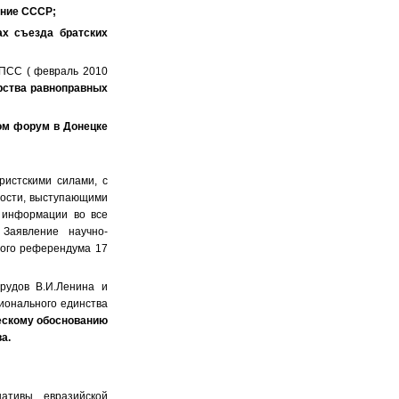
ение СССР;
дах
съезд
а
братских
КПСС
( февраль 2010
рства
равноправных
ом форум в Донецке
ристскими силами, с
ности, выступающими
 информации во все
Заявление научно-
ного референдума 17
рудов В.И.Ленина и
ионального единства
ескому обоснованию
а.
ативы евразийской