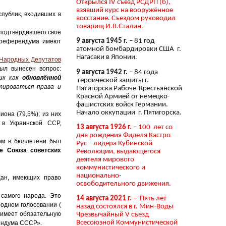
Открылся IV съезд РСДРП (б),
взявший курс на вооружённое
спублик, входивших в
восстание. Съездом руководил
товарищ И.В.Сталин.
 подтвердившего свое
9 августа 1945 г.
– 81 год
и референдума имеют
атомной бомбардировки США г.
Нагасаки в Японии.
 Народных Депутатов
л вынесен вопрос:
9 августа 1942 г.
– 84 года
лик как
обновлённой
героической защиты г.
тироваться права и
Пятигорска Рабоче-Крестьянской
Красной Армией от немецко-
фашистских войск Германии.
Начало оккупации г. Пятигорска.
она (79,5%); из них
 в Украинской ССР,
13 августа 1926 г.
– 100 лет со
дня рождения Фиделя Кастро
ом в бюллетени был
Рус – лидера Кубинской
е Союза советских
Революции, выдающегося
деятеля мирового
коммунистического и
национально-
дан, имеющих право
освободительного движения.
самого народа. Это
14 августа 2021 г.
– Пять лет
одном голосовании (
назад состоялся в г. Мин-Воды
 имеет обязательную
Чрезвычайный V съезд
Всесоюзной Коммунистической
ендума СССР».