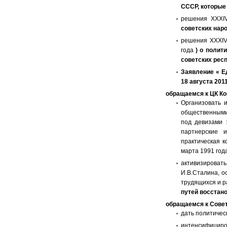
СССР, которые
решения XXXI
советских нар
решения XXXIV
года
)
о
полити
советских рес
Заявление
« Е
18 августа 201
обращаемся к ЦК К
Организовать 
общественными
под девизами 
партнерские 
практическая 
марта 1991 года
активизироват
И.В.Сталина, 
трудящихся и р
путей восстано
обращаемся к Сове
дать политиче
интенсифицир