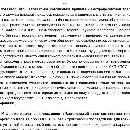
***
оказали, что Беловежские соглашения привели к беспрецедентной траг
сто дружбы народов пришлось пережить межнациональные войны, изгнание
роста материального и духовного благосостояния они получили обвальное 
ьное расслоение на незаслуженно богатое меньшинство и бедное и нищ
 в завтрашнем дне - безысходность; вместо научного прогресса - регре
ную беззащитность от внутренней преступности и внешнего нападения; вмес
рье; вместо укрепления советской общности - ее ослабление рассечением на
чке стать жертвами осуществляющегося геноцида; вместо расцвета вс
их жалкое, кризисное прозябание; вместо уважения трудящихся всего мира 
о достоинства; вместо живительного социализма - мертвящий капитализм.
ы, способные реализовать свою волю. Успешно оправляется от нанесенно
объединившиеся в международной общественной организации СКП-КПСС. 
трудящихся и встать в авангарде социально- и национально-освободительн
ие своего общего Отечества - Союза ССР. Даже некоторые нынешние прави
ены в нынешней обстановке принимать интеграционные меры на капитали
ие советских людей разного республиканского гражданства и национальнос
ики трагедии советского народа до сего дня не получили адекватного наказани
в общем государстве - СССР до сего дня попирается.
еренции,
ЫМ
с самого начала подписанное в Беловежской пуще соглашение
, не
орого привела за прошедшие 20 лет к трагическим последствиям для всех 
твует такой интегральный показатель, как сокращение численности народо