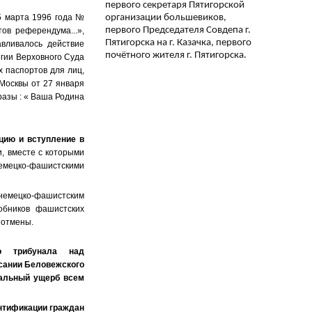
первого секретаря Пятигорской
организации большевиков,
5 марта 1996 года №
первого Председателя Совдепа г.
тов референдума...»,
Пятигорска на г. Казачка, первого
вливалось действие
почётного жителя г. Пятигорска.
егии Верховного Суда
 паспортов для лиц,
.Москвы от 27 января
азы : « Ваша Родина
ацию и вступление в
, вместе с которыми
немецко-фашистскими
 немецко-фашистским
обников фашистских
 отмены.
о трибунала над
сании Беловежского
сальный ущерб всем
ентификации граждан