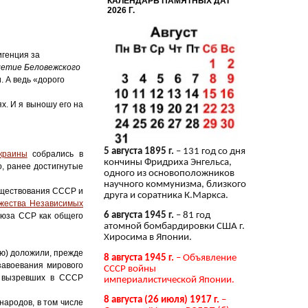
КАЛЕНДАРЬ ПАМЯТНЫХ ДАТ
2026 Г.
игенция за
летие Беловежского
. А ведь «дорого
х. И я выношу его на
5 августа 1895 г.
– 131 год со дня
краины
собрались в
кончины Фридриха Энгельса,
о, ранее достигнутые
одного из основоположников
научного коммунизма, близкого
ществования СССР и
друга и соратника К.Маркса.
жества Независимых
6 августа 1945 г.
– 81 год
оюза ССР как общего
атомной бомбардировки США г.
Хиросима в Японии.
ию) доложили, прежде
8 августа 1945 г.
– Объявление
завоевания мирового
СССР войны
и вызревших в СССР
империалистической Японии.
8 августа (26 июля) 1917 г.
–
народов, в том числе