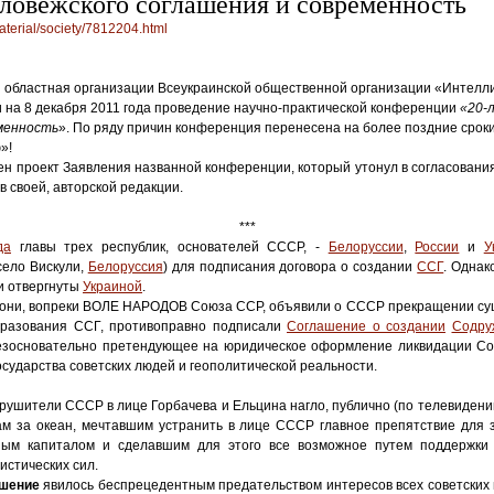
еловежского соглашения и современность
aterial/society/7812204.html
и областная организации Всеукраинской общественной организации «Интелл
 на 8 декабря 2011 года проведение научно-практической конференции
«20-
менность
». По ряду причин конференция перенесена на более поздние сроки
»!
н проект Заявления названной конференции, который утонул в согласования
в своей, авторской редакции.
***
да
главы трех республик, основателей СССР, -
Белоруссии
,
России
и
У
село Вискули,
Белоруссия
) для подписания договора о создании
ССГ
. Однак
и отвергнуты
Украиной
.
они, вопреки ВОЛЕ НАРОДОВ Союза ССР, объявили о СССР прекращении су
бразования ССГ, противоправно подписали
Соглашение о создании
Содру
безосновательно претендующее на юридическое оформление ликвидации С
осударства советских людей и геополитической реальности.
рушители СССР в лице Горбачева и Ельцина нагло, публично (по телевиден
вам за океан, мечтавшим устранить в лице СССР главное препятствие для 
ьным капиталом и сделавшим для этого все возможное путем поддержк
стических сил.
шение
явилось беспрецедентным предательством интересов всех советских 