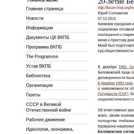
20-летие Б
ГЛАВНОЕ МЕНЮ
http://forum-msk.org/m
Главная страница
Юрий Соломатин
Новости
07.12.2011
Киевские городская 
Информация
социализм» готовили
соглашения и совре
Документы ЦК ВКПБ
яичко к Христову дню
Мной был подготовле
Программа ВКПБ
суд общественности 
The Programme
Устав ВКПБ
В декабре
1991 го
Беловежской пуще (
Библиотека
договоренности был
8 декабря
1991 года
Организации
о невозможности о
Государств (СНГ)
, 
Газеты
социалистического г
СССР в Великой
Отечественной войне
Об этом главные раз
всего, своим хозяе
Рабочее движение
господства глобал
буржуазно-национали
Идеология, экономика,
Беловежское согла