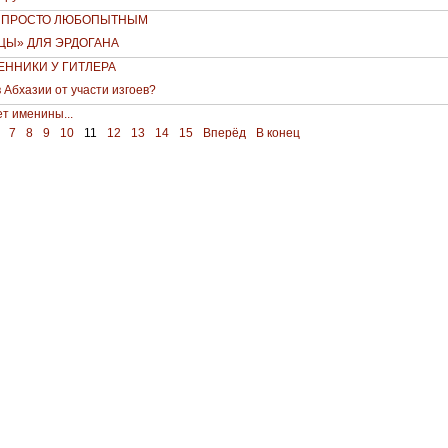
И ПРОСТО ЛЮБОПЫТНЫМ
ЦЫ» ДЛЯ ЭРДОГАНА
ННИКИ У ГИТЛЕРА
в Абхазии от участи изгоев?
т именины...
7
8
9
10
11
12
13
14
15
Вперёд
В конец