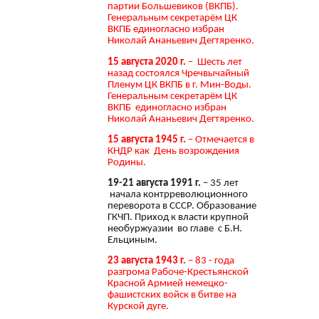
партии Большевиков (ВКПБ).
Генеральным секретарём ЦК
ВКПБ единогласно избран
Николай Ананьевич Дегтяренко.
15 августа 2020 г.
– Шесть лет
назад состоялся Чречвычайный
Пленум ЦК ВКПБ в г. Мин-Воды.
Генеральным секретарём ЦК
ВКПБ единогласно избран
Николай Ананьевич Дегтяренко.
15 августа 1945 г.
– Отмечается в
КНДР как День возрождения
Родины.
19-21 августа 1991 г.
– 35 лет
начала контрреволюционного
переворота в СССР. Образование
ГКЧП. Приход к власти крупной
необуржуазии во главе с Б.Н.
Ельциным.
23 августа 1943 г.
– 83 - года
разгрома Рабоче-Крестьянской
Красной Армией немецко-
фашистских войск в битве на
Курской дуге.