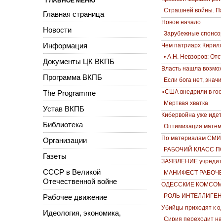
ГЛАВНОЕ МЕНЮ
Страшней войны. 
Главная страница
Новое начало
Новости
Зарубежные спонсор
Информация
Чем патриарх Кирилл
• А.Н. Невзоров: От
Документы ЦК ВКПБ
Власть нашла возмож
Программа ВКПБ
Если бога нет, знач
«США внедрили в го
The Programme
Мёртвая хватка
Устав ВКПБ
Кибервойна уже иде
Библиотека
Оптимизация матем
По материалам СМИ
Организации
РАБОЧИЙ КЛАСС 
Газеты
ЗАЯВЛЕНИЕ учредит
СССР в Великой
МАНИФЕСТ РАБОЧ
Отечественной войне
ОДЕССКИЕ КОМСО
РОЛЬ ИНТЕЛЛИГЕ
Рабочее движение
Убийцы приходят к 
Идеология, экономика,
Сирия переходит на