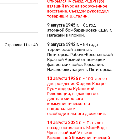
Открылся IV съезд РСДРП (б),
взявший курс на вооружённое
восстание. Съездом руководил
товарищ И.В.Сталин.
9 августа 1945 г.
– 81 год
атомной бомбардировки США г.
Нагасаки в Японии.
9 августа 1942 г.
– 84 года
Страница 11 из 40
героической защиты г.
Пятигорска Рабоче-Крестьянской
Красной Армией от немецко-
фашистских войск Германии.
Начало оккупации г. Пятигорска.
13 августа 1926 г.
– 100 лет со
дня рождения Фиделя Кастро
Рус – лидера Кубинской
Революции, выдающегося
деятеля мирового
коммунистического и
национально-
освободительного движения.
14 августа 2021 г.
– Пять лет
назад состоялся в г. Мин-Воды
Чрезвычайный V съезд
Всесоюзной Коммунистической