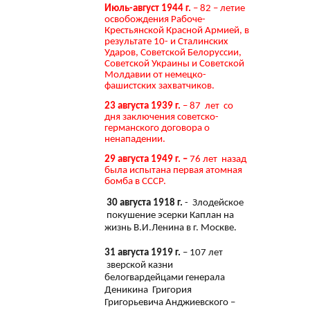
Июль-август 1944 г.
– 82 – летие
освобождения Рабоче-
Крестьянской Красной Армией, в
результате 10- и Сталинских
Ударов, Советской Белоруссии,
Советской Украины и Советской
Молдавии от немецко-
фашистских захватчиков.
23 августа 1939 г.
– 87 лет со
дня заключения советско-
германского договора о
ненападении.
29 августа 1949 г. –
76 лет назад
была испытана первая атомная
бомба в СССР.
30 августа 1918 г.
- Злодейское
покушение эсерки Каплан на
жизнь В.И.Ленина в г. Москве.
31 августа 1919 г.
– 107 лет
зверской казни
белогвардейцами генерала
Деникина Григория
Григорьевича Анджиевского –