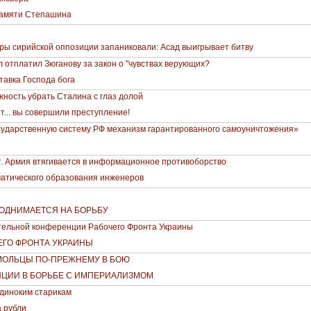
Памяти Степашина
ы сирийской оппозиции запаниковали: Асад выигрывает битву
 отплатил Зюганову за закон о "чувствах верующих?
ставка Господа бога
ность убрать Сталина с глаз долой
ит... вы совершили преступление!
сударственную систему РФ механизм гарантированного самоуничтожения»
т. Армия втягивается в информационное противоборство
атического образования инженеров
ПОДНИМАЕТСЯ НА БОРЬБУ
ельной конференции Рабочего Фронта Украины
ЕГО ФРОНТА УКРАИНЫ
МОЛЬЦЫ ПО-ПРЕЖНЕМУ В БОЮ
НЦИИ В БОРЬБЕ С ИМПЕРИАЛИЗМОМ
одиноким старикам
 рубли