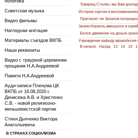
политика
Товарищ Сталин, мы Вам докла
Советская музыка
История партии в воспоминаниях
Пригласит ли Зюганов патриарх
Видео фильмы
Зачем Израиль вмешался в сирий
Наглядная агитация
Белое движение на деньги оранж
Материалы съездов ВКПБ
Учреждение кафедр мракобесия 
В начало
Назад
13
14
15
1
Наши реквизиты
Видео с траурной церемонии
прощания Н.А.Андреевой
Памяти Н.А.Андреевой
Ауди-записи Пленума ЦК
ВКПБ от 16.08.2020 г.
Денисюка А.В. и Христенко
С.В. - новой религиозно-
меньшевистской партии
Стихи Дьяченко Виктора
Анатольевича
В СТРАНАХ СОЦИАЛИЗМА