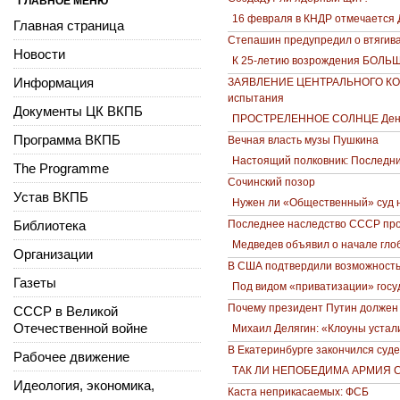
ГЛАВНОЕ МЕНЮ
16 февраля в КНДР отмечается
Главная страница
Степашин предупредил о втягива
Новости
К 25-летию возрождения БОЛЬШ
Информация
ЗАЯВЛЕНИЕ ЦЕНТРАЛЬНОГО КОМИТ
испытания
Документы ЦК ВКПБ
ПРОСТРЕЛЕННОЕ СОЛНЦЕ День 
Программа ВКПБ
Вечная власть музы Пушкина
Настоящий полковник: Последн
The Programme
Сочинский позор
Устав ВКПБ
Нужен ли «Общественный» суд 
Библиотека
Последнее наследство СССР про
Медведев объявил о начале гло
Организации
В США подтвердили возможность
Газеты
Под видом «приватизации» госу
Почему президент Путин должен 
СССР в Великой
Отечественной войне
Михаил Делягин: «Клоуны устали
В Екатеринбурге закончился суд
Рабочее движение
ТАК ЛИ НЕПОБЕДИМА АРМИЯ 
Идеология, экономика,
Каста неприкасаемых: ФСБ