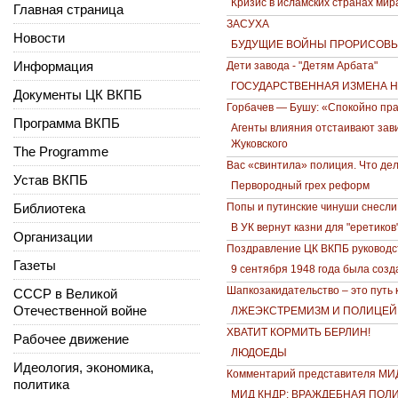
Кризис в исламских странах мир
Главная страница
ЗАСУХА
Новости
БУДУЩИЕ ВОЙНЫ ПРОРИСОВ
Информация
Дети завода - "Детям Арбата"
ГОСУДАРСТВЕННАЯ ИЗМЕНА 
Документы ЦК ВКПБ
Горбачев — Бушу: «Спокойно пр
Программа ВКПБ
Агенты влияния отстаивают зав
Жуковского
The Programme
Вас «свинтила» полиция. Что де
Устав ВКПБ
Первородный грех реформ
Библиотека
Попы и путинские чинуши снесли
В УК вернут казни для "еретиков
Организации
Поздравление ЦК ВКПБ руководс
Газеты
9 сентября 1948 года была соз
Шапкозакидательство – это путь
СССР в Великой
Отечественной войне
ЛЖЕЭКСТРЕМИЗМ И ПОЛИЦЕЙ
ХВАТИТ КОРМИТЬ БЕРЛИН!
Рабочее движение
ЛЮДОЕДЫ
Идеология, экономика,
Комментарий представителя МИ
политика
МИД КНДР: ВРАЖДЕБНАЯ ПОЛ