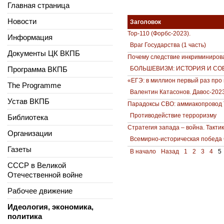
Главная страница
Новости
Заголовок
Top-110 (Форбс-2023).
Информация
Враг Государства (1 часть)
Документы ЦК ВКПБ
Почему следствие инкриминирова
Программа ВКПБ
БОЛЬШЕВИЗМ: ИСТОРИЯ И СОВРЕ
«ЕГЭ: в миллион первый раз про
The Programme
Валентин Катасонов. Давос-202
Устав ВКПБ
Парадоксы СВО: аммиакопровод 
Противодействие терроризму
Библиотека
Стратегия запада – война. Такт
Организации
Всемирно-историческая победа
Газеты
В начало
Назад
1
2
3
4
5
СССР в Великой
Отечественной войне
Рабочее движение
Идеология, экономика,
политика