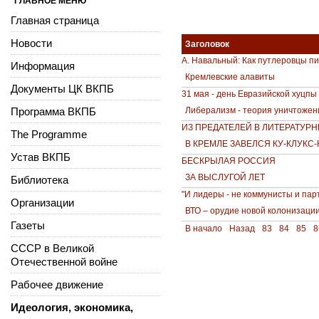
ГЛАВНОЕ МЕНЮ
Главная страница
Новости
Заголовок
А. Навальный: Как путлеровцы п
Информация
Кремлевские алавиты
Документы ЦК ВКПБ
31 мая - день Евразийской хуцпы
Программа ВКПБ
Либерализм - теория уничтожен
ИЗ ПРЕДАТЕЛЕЙ В ЛИТЕРАТУР
The Programme
В КРЕМЛЕ ЗАВЕЛСЯ КУ-КЛУКС-
Устав ВКПБ
БЕСКРЫЛАЯ РОССИЯ
ЗА ВЫСЛУГОЙ ЛЕТ
Библиотека
"И лидеры - не коммунисты и парт
Организации
ВТО – орудие новой колонизаци
Газеты
В начало
Назад
83
84
85
8
СССР в Великой
Отечественной войне
Рабочее движение
Идеология, экономика,