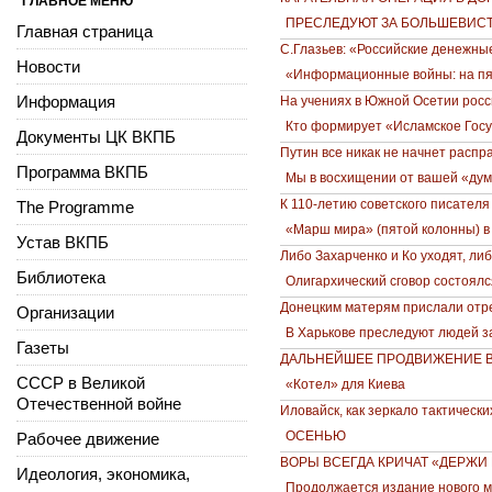
ГЛАВНОЕ МЕНЮ
ПРЕСЛЕДУЮТ ЗА БОЛЬШЕВИС
Главная страница
С.Глазьев: «Российские денежны
Новости
«Информационные войны: на пя
Информация
На учениях в Южной Осетии рос
Кто формирует «Исламское Гос
Документы ЦК ВКПБ
Путин все никак не начнет распр
Программа ВКПБ
Мы в восхищении от вашей «дум
К 110-летию советского писателя
The Programme
«Марш мира» (пятой колонны) в
Устав ВКПБ
Либо Захарченко и Ко уходят, ли
Библиотека
Олигархический сговор состоял
Донецким матерям прислали отр
Организации
В Харькове преследуют людей з
Газеты
ДАЛЬНЕЙШЕЕ ПРОДВИЖЕНИЕ В
СССР в Великой
«Котел» для Киева
Отечественной войне
Иловайск, как зеркало тактическ
ОСЕНЬЮ
Рабочее движение
ВОРЫ ВСЕГДА КРИЧАТ «ДЕРЖИ 
Идеология, экономика,
Продолжается издание нового м