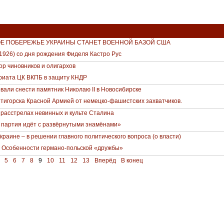
Е ПОБЕРЕЖЬЕ УКРАИНЫ СТАНЕТ ВОЕННОЙ БАЗОЙ США
 (1926) со дня рождения Фиделя Кастро Рус
ор чиновников и олигархов
риата ЦК ВКПБ в защиту КНДР
али снести памятник Николаю II в Новосибирске
Пятигорска Красной Армией от немецко-фашистских захватчиков.
расстрелах невинных и культе Сталина
а партия идёт с развёрнутыми знамёнами»
краине – в решении главного политического вопроса (о власти)
: Особенности германо-польской «дружбы»
5
6
7
8
9
10
11
12
13
Вперёд
В конец