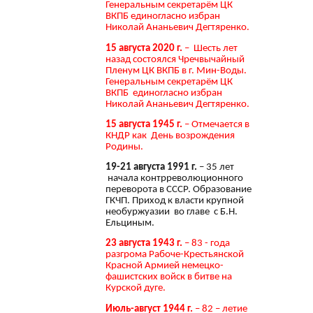
Генеральным секретарём ЦК
ВКПБ единогласно избран
Николай Ананьевич Дегтяренко.
15 августа 2020 г.
– Шесть лет
назад состоялся Чречвычайный
Пленум ЦК ВКПБ в г. Мин-Воды.
Генеральным секретарём ЦК
ВКПБ единогласно избран
Николай Ананьевич Дегтяренко.
15 августа 1945 г.
– Отмечается в
КНДР как День возрождения
Родины.
19-21 августа 1991 г.
– 35 лет
начала контрреволюционного
переворота в СССР. Образование
ГКЧП. Приход к власти крупной
необуржуазии во главе с Б.Н.
Ельциным.
23 августа 1943 г.
– 83 - года
разгрома Рабоче-Крестьянской
Красной Армией немецко-
фашистских войск в битве на
Курской дуге.
Июль-август 1944 г.
– 82 – летие