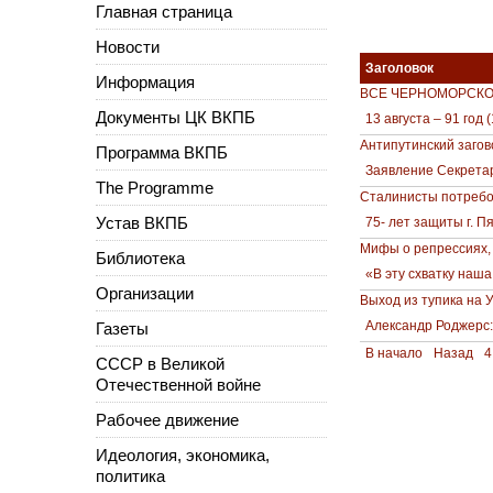
Главная страница
Новости
Заголовок
Информация
ВСЕ ЧЕРНОМОРСКО
Документы ЦК ВКПБ
13 августа – 91 год
Антипутинский загов
Программа ВКПБ
Заявление Секрета
The Programme
Сталинисты потребов
Устав ВКПБ
75- лет защиты г. 
Мифы о репрессиях, 
Библиотека
«В эту схватку наш
Организации
Выход из тупика на У
Александр Роджерс
Газеты
В начало
Назад
4
СССР в Великой
Отечественной войне
Рабочее движение
Идеология, экономика,
политика