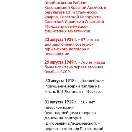
освобождения Рабоче-
Крестьянской Красной Армией, в
результате 10- и Сталинских
Ударов, Советской Белоруссии,
Советской Украины и Советской
Молдавии от немецко-
фашистских захватчиков.
23 августа 1939 г.
– 87 лет со
дня заключения советско-
германского договора о
ненападении.
29 августа 1949 г. –
76 лет назад
была испытана первая атомная
бомба в СССР.
30 августа 1918 г.
- Злодейское
покушение эсерки Каплан на
жизнь В.И.Ленина в г. Москве.
31 августа 1919 г.
– 107 лет
зверской казни
белогвардейцами генерала
Деникина Григория
Григорьевича Анджиевского –
первого секретаря Пятигорской