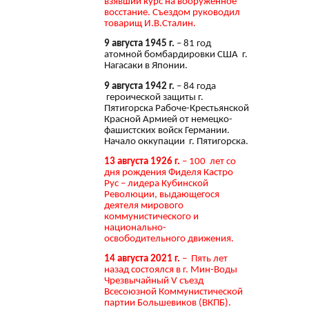
взявший курс на вооружённое
восстание. Съездом руководил
товарищ И.В.Сталин.
9 августа 1945 г.
– 81 год
атомной бомбардировки США г.
Нагасаки в Японии.
9 августа 1942 г.
– 84 года
героической защиты г.
Пятигорска Рабоче-Крестьянской
Красной Армией от немецко-
фашистских войск Германии.
Начало оккупации г. Пятигорска.
13 августа 1926 г.
– 100 лет со
дня рождения Фиделя Кастро
Рус – лидера Кубинской
Революции, выдающегося
деятеля мирового
коммунистического и
национально-
освободительного движения.
14 августа 2021 г.
– Пять лет
назад состоялся в г. Мин-Воды
Чрезвычайный V съезд
Всесоюзной Коммунистической
партии Большевиков (ВКПБ).