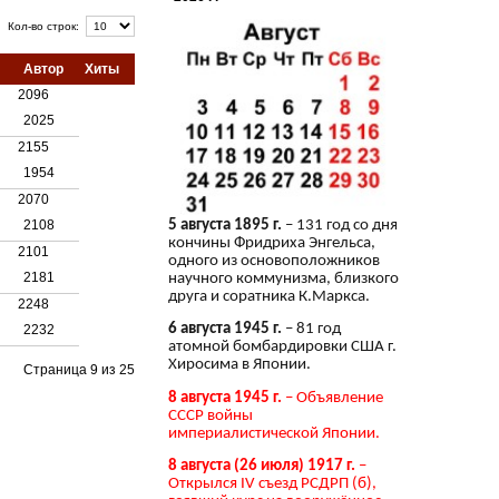
Кол-во строк:
Автор
Хиты
2096
2025
2155
1954
2070
2108
5 августа 1895 г.
– 131 год со дня
кончины Фридриха Энгельса,
2101
одного из основоположников
2181
научного коммунизма, близкого
друга и соратника К.Маркса.
2248
6 августа 1945 г.
– 81 год
2232
атомной бомбардировки США г.
Хиросима в Японии.
Страница 9 из 25
8 августа 1945 г.
– Объявление
СССР войны
империалистической Японии.
8 августа (26 июля) 1917 г.
–
Открылся IV съезд РСДРП (б),