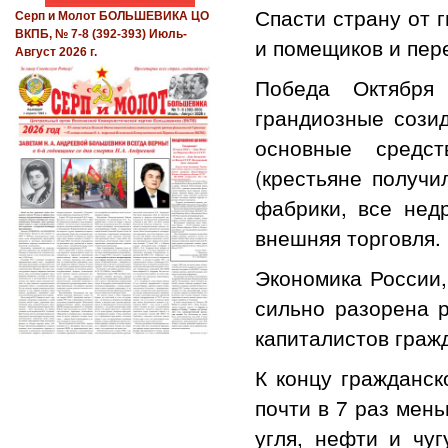
Спасти страну от 
Серп и Молот БОЛЬШЕВИКА ЦО
ВКПБ, № 7-8 (392-393) Июль-
и помещиков и пер
Август 2026 г.
Победа Октября 
грандиозные созид
основные средст
(крестьяне получи
фабрики, все недр
внешняя торговля.
Экономика России,
сильно разорена 
капиталистов граж
К концу гражданс
почти в 7 раз мен
угля, нефти и чу