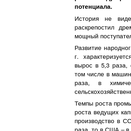
потенциала.
История не виде
раскрепостил др
мощный поступател
Развитие народног
г. характеризуе
вырос в 5,3 раза,
том числе в машино
раза, в химич
сельскохозяйственн
Темпы роста пром
роста ведущих кап
производство в СС
раза, то в США – в