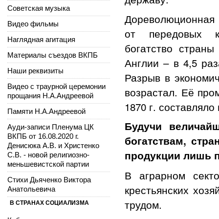
Советская музыка
Дореволюционная 
Видео фильмы
от передовых ка
Наглядная агитация
богатство страны
Материалы съездов ВКПБ
Англии – в 4,5 раз
Наши реквизиты
Разрыв в экономич
Видео с траурной церемонии
возрастал. Её пр
прощания Н.А.Андреевой
1870 г. составляло 
Памяти Н.А.Андреевой
Будучи величай
Ауди-записи Пленума ЦК
ВКПБ от 16.08.2020 г.
богатствам, стр
Денисюка А.В. и Христенко
продукции лишь п
С.В. - новой религиозно-
меньшевистской партии
В аграрном сект
Стихи Дьяченко Виктора
крестьянских хозя
Анатольевича
трудом.
В СТРАНАХ СОЦИАЛИЗМА