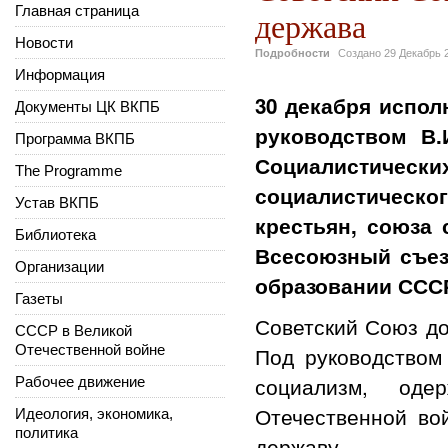
Главная страница
держава
Новости
Подробности
Создано
29 Декабрь 
Информация
30 декабря исполн
Документы ЦК ВКПБ
руководством В.
Программа ВКПБ
Социалистиче
The Programme
социалистическог
Устав ВКПБ
крестьян, союза
Библиотека
Всесоюзный съез
Организации
образовании ССС
Газеты
Советский Союз до
СССР в Великой
Отечественной войне
Под руководством
социализм, од
Рабочее движение
Отечественной во
Идеология, экономика,
политика
державу.