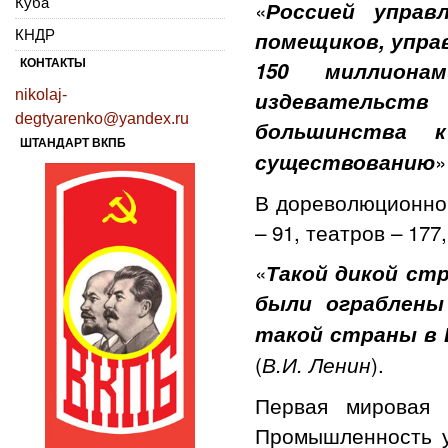
Куба
«
Россией управ
КНДР
помещиков, упра
КОНТАКТЫ
150 миллиона
nikolaj-
издевательст
degtyarenko@yandex.ru
большинства 
ШТАНДАРТ ВКПБ
»
существованию
В дореволюционно
– 91, театров – 177
«
Такой дикой ст
были ограблены
такой страны в 
(
).
В.И. Ленин
Первая мировая 
Промышленность у