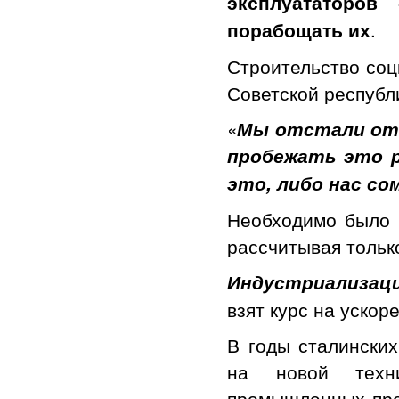
эксплуататоро
.
порабощать их
Строительство соц
Советской республ
«
Мы отстали от 
пробежать это р
это, либо нас с
Необходимо было п
рассчитывая тольк
Индустриализац
взят курс на уско
В годы сталинских
на новой техн
промышленных пред