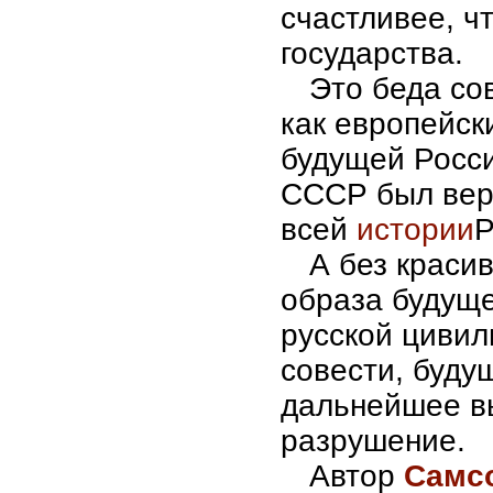
счастливее, ч
государства.
Это беда со
как европейск
будущей Росси
СССР был вер
всей
истории
Р
А без красив
образа будуще
русской цивил
совести, будущ
дальнейшее в
разрушение.
Автор
Самс