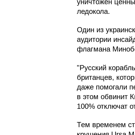
уничтожен ценный
ледокола.
Один из украинс
аудитории инсай
флагмана Миноб
"Русский корабл
британцев, котор
даже помогали п
в этом обвинит Ки
100% отключат от
Тем временем ст
крушения Ursa M