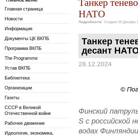
Танкер тенево
ГЛАВНОЕ МЕНЮ
Главная страница
НАТО
Новости
Подробности
Создано
30 Декабрь 
Информация
Документы ЦК ВКПБ
Танкер тене
Программа ВКПБ
десант НАТ
The Programme
28.12.2024
Устав ВКПБ
Библиотека
Организации
© По
Газеты
СССР в Великой
Финский патруль
Отечественной войне
S с российской 
Рабочее движение
водах Финляндии
Идеология, экономика,