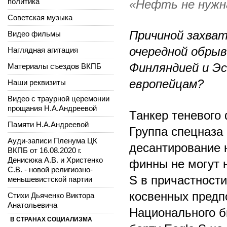
политика
«Нефть не нужна
Советская музыка
Причиной захват
Видео фильмы
очередной обрыв
Наглядная агитация
Финляндией и Эс
Материалы съездов ВКПБ
европейцам?
Наши реквизиты
Видео с траурной церемонии
прощания Н.А.Андреевой
Танкер теневого
Памяти Н.А.Андреевой
Группа спецназа
Ауди-записи Пленума ЦК
десантирование 
ВКПБ от 16.08.2020 г.
Денисюка А.В. и Христенко
финны не могут 
С.В. - новой религиозно-
S в причастности
меньшевистской партии
косвенных предп
Стихи Дьяченко Виктора
Анатольевича
Национального 
В СТРАНАХ СОЦИАЛИЗМА