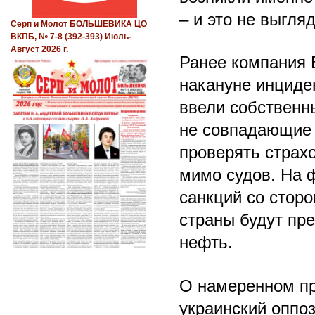
– и это не выгля
Серп и Молот БОЛЬШЕВИКА ЦО
ВКПБ, № 7-8 (392-393) Июль-
Август 2026 г.
Ранее компания 
накануне инциде
ввели собственн
не совпадающие 
проверять страх
мимо судов. На 
санкций со стор
страны будут пр
нефть.
О намеренном пр
украинский оппо