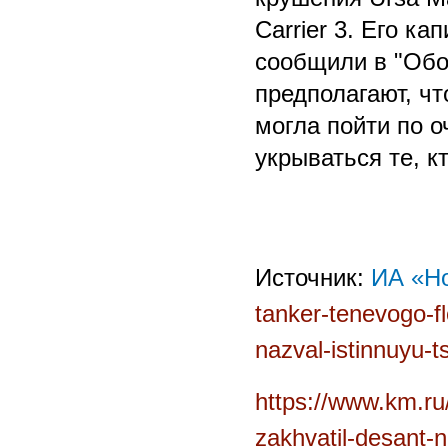
Carrier 3. Его к
сообщили в "Обо
предполагают, чт
могла пойти по о
укрываться те, к
Источник:
ИА «Н
tanker-tenevogo-fl
nazval-istinnuyu-ts
https://www.km.ru/
zakhvatil-desant-n