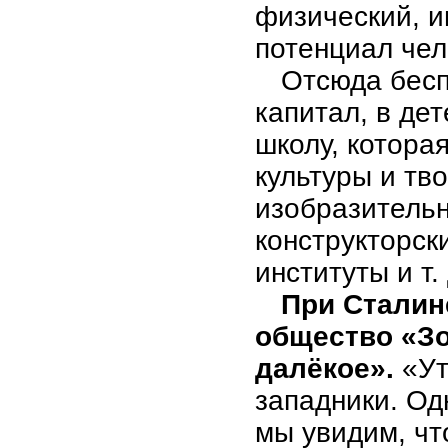
физический, и
потенциал чел
Отсюда бесп
капитал, в де
школу, котора
культуры и тв
изобразитель
конструкторск
институты и т. 
При Сталин
общество «Зо
далёкое».
«Ут
западники. Од
мы увидим, чт