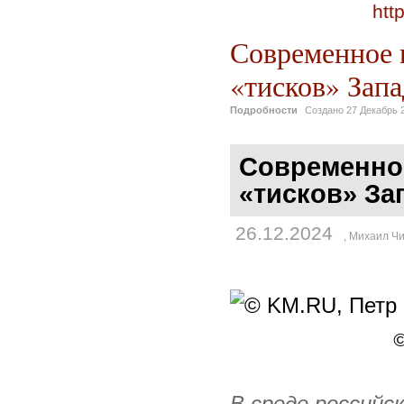
htt
Современное и
«тисков» Запа
Подробности
Создано
27 Декабрь 
Современное
«тисков» За
26.12.2024
,
Михаил Чи
©
В среде российск