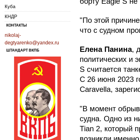
борту Eagle S не
Куба
КНДР
"По этой причине
КОНТАКТЫ
что с судном про
nikolaj-
degtyarenko@yandex.ru
Елена Панина
, 
ШТАНДАРТ ВКПБ
политических и э
S считается танк
С 26 июня 2023 г
Caravella, зарег
"В момент обрыв
судна. Одно из н
Tian 2, который 
возникли именно