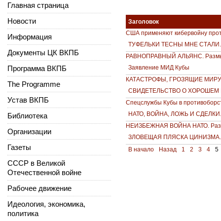
Главная страница
Новости
Заголовок
США применяют кибервойну про
Информация
ТУФЕЛЬКИ ТЕСНЫ МНЕ СТАЛИ. 
Документы ЦК ВКПБ
РАВНОПРАВНЫЙ АЛЬЯНС. Размы
Программа ВКПБ
Заявление МИД Кубы
КАТАСТРОФЫ, ГРОЗЯЩИЕ МИРУ. 
The Programme
СВИДЕТЕЛЬСТВО О ХОРОШЕМ П
Устав ВКПБ
Спецслужбы Кубы в противоборс
НАТО, ВОЙНА, ЛОЖЬ И СДЕЛКИ.
Библиотека
НЕИЗБЕЖНАЯ ВОЙНА НАТО. Разм
Организации
ЗЛОВЕЩАЯ ПЛЯСКА ЦИНИЗМА. Р
Газеты
В начало
Назад
1
2
3
4
5
СССР в Великой
Отечественной войне
Рабочее движение
Идеология, экономика,
политика