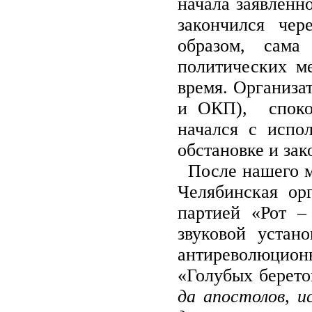
начала заявленн
закончился че
образом, сама
политических м
время. Организа
и ОКП), споко
начался с испо
обстановке и за
После нашего ми
Челябинская о
партией «Рот 
звуковой устан
антиреволюционн
«Голубых берето
да апостолов, и