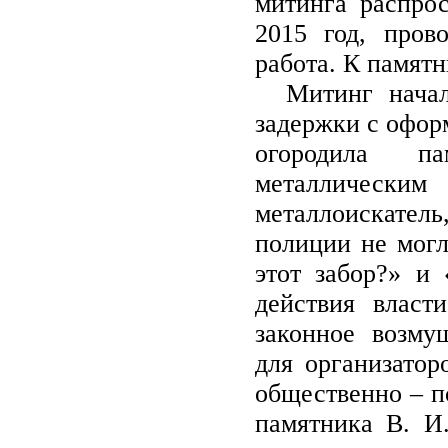
митинга распрос
2015 год, пров
работа. К памят
Митинг началс
задержки с офор
огородила п
металлическим
металлоискате
полиции не могл
этот забор?» и
действия власт
законное возму
для организатор
общественно – п
памятника В. И