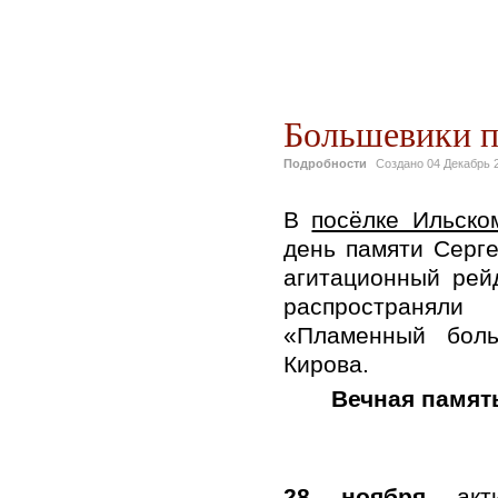
Большевики п
Подробности
Создано
04 Декабрь 
В
посёлке Ильско
день памяти Серг
агитационный ре
распространял
«Пламенный боль
Кирова.
Вечная памят
28 ноября
акти