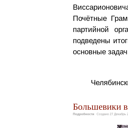
Виссарионович
Почётные Грам
партийной орг
подведены ито
основные задачи
Челябински
Большевики в
Подробности
Создано
27 Декабрь 