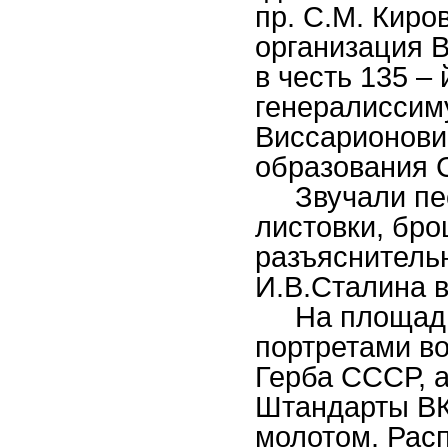
пр. С.М. Киро
организация 
в честь 135 –
генералисси
Виссарионови
образования 
Звучали песн
листовки, бро
разъяснитель
И.В.Сталина в
На площади 
портретами во
Герба СССР, а
Штандарты ВК
молотом. Рас