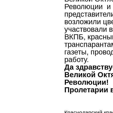
Революции и 
представител
возложили цв
участвовали в
ВКПБ, красны
транспаранта
газеты, пров
работу.
Да здравств
Великой Окт
Революции!
Пролетарии в
Краснодарский кра