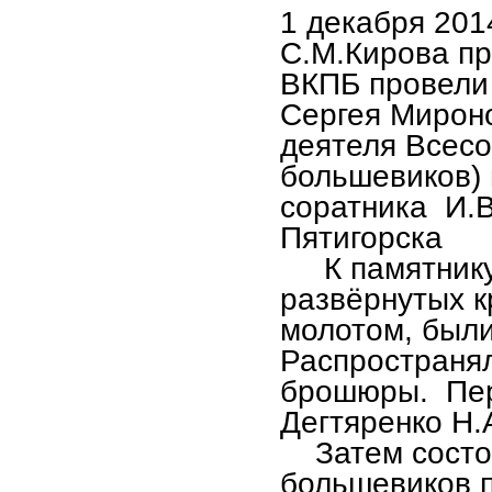
1 декабря 2014
С.М.Кирова пр
ВКПБ провели 
Сергея Мирон
деятеля Всесо
большевиков) 
соратника И.В
Пятигорска
К памятнику 
развёрнутых к
молотом, был
Распространял
брошюры. Пер
Дегтяренко Н.
Затем состоя
большевиков п