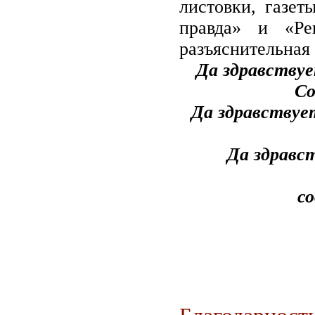
листовки, газет
правда» и «Ре
разъяснительная 
Да здравству
Со
Да здравству
Да здравс
со
Благодарност