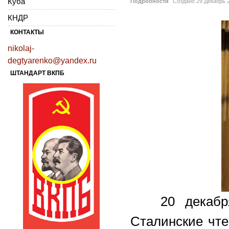
Куба
Подробности
Создано
29 Декабрь 
КНДР
КОНТАКТЫ
nikolaj-
degtyarenko@yandex.ru
ШТАНДАРТ ВКПБ
20 декабря 2
Сталинские чте