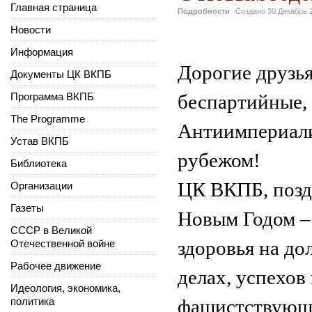
Главная страница
Подробности
Создано
30 Декабрь 
Новости
Информация
Дорогие друзья
Документы ЦК ВКПБ
Программа ВКПБ
беспартийные,
The Programme
Антиимпериалис
Устав ВКПБ
рубежом!
Библиотека
ЦК ВКПБ, позд
Организации
Газеты
Новым Годом –
СССР в Великой
Отечественной войне
здоровья на до
Рабочее движение
делах, успехов
Идеология, экономика,
политика
фашистствующ