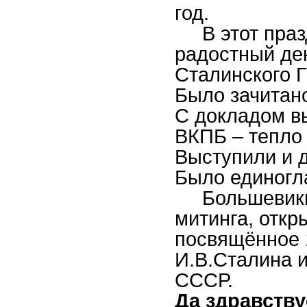
год.
В этот праз
радостный де
Сталинского 
Было зачитан
С докладом вы
ВКПБ – тепло
Выступили и 
Было единогл
Большевики 
митинга, откр
посвящённое 
И.В.Сталина и
СССР.
Да здравству