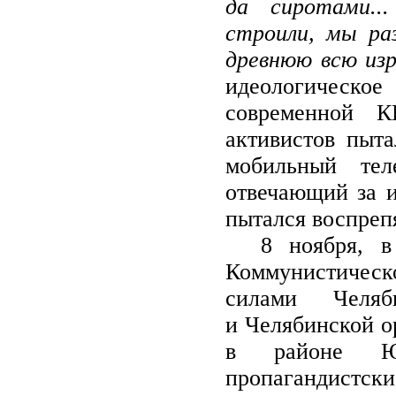
да сиротами..
строили, мы ра
древнюю всю из
идеологическое
современной 
активистов пыта
мобильный тел
отвечающий за 
пытался воспрепя
8 ноября, в д
Коммунисти
силами
Челя
и
Челябинской 
в районе ЮУ
пропагандистс