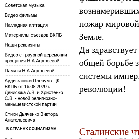
Советская музыка
вознамерившихс
Видео фильмы
пожар мировой
Наглядная агитация
Земле.
Материалы съездов ВКПБ
Наши реквизиты
Да здравствует
Видео с траурной церемонии
прощания Н.А.Андреевой
общей борьбе з
Памяти Н.А.Андреевой
системы импери
Ауди-записи Пленума ЦК
ВКПБ от 16.08.2020 г.
революции
!
Денисюка А.В. и Христенко
С.В. - новой религиозно-
меньшевистской партии
Стихи Дьяченко Виктора
Анатольевича
Сталинские чт
В СТРАНАХ СОЦИАЛИЗМА