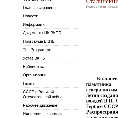
Сталинский
ГЛАВНОЕ МЕНЮ
Подробности
Созда
Главная страница
Новости
Информация
Документы ЦК ВКПБ
Программа ВКПБ
The Programme
Устав ВКПБ
Библиотека
Организации
Большеви
памятника В
Газеты
генералиссим
СССР в Великой
летия создан
Отечественной войне
вождей В.И. 
Гербом СССР:
Рабочее движение
Распространя
Идеология, экономика,
а также кален