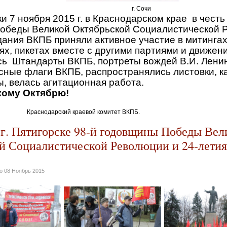
 Сочи
 ноября 2015 г. в Краснодарском крае в честь
обеды Великой Октябрьской Социалистической 
дания ВКПБ приняли активное участие в митингах
ях, пикетах вместе с другими партиями и движ
ь Штандарты ВКПБ, портреты вождей В.И. Ленин
сные флаги ВКПБ, распространялись листовки, 
ты, велась агитационная работа.
кому Октябрю!
кий краевой комитет ВКПБ.
 г. Пятигорске 98-й годовщины Победы Вел
й Социалистической Революции и 24-летия
но
08 Ноябрь 2015