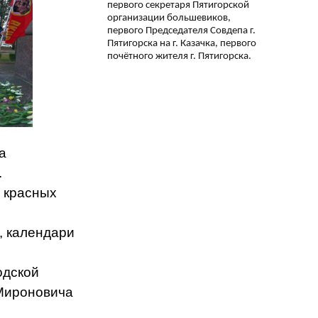
первого секретаря Пятигорской
организации большевиков,
первого Председателя Совдепа г.
Пятигорска на г. Казачка, первого
почётного жителя г. Пятигорска.
а
.
 красных
, календари
одской
Мироновича