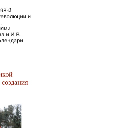
 98-й
Революции и
,
ениями.
а и И.В.
календари
икой
 создания