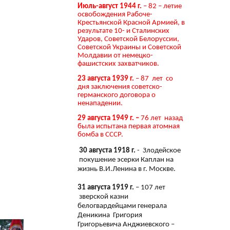
Июль-август 1944 г.
– 82 – летие
освобождения Рабоче-
Крестьянской Красной Армией, в
результате 10- и Сталинских
Ударов, Советской Белоруссии,
Советской Украины и Советской
Молдавии от немецко-
фашистских захватчиков.
23 августа 1939 г.
– 87 лет со
дня заключения советско-
германского договора о
ненападении.
29 августа 1949 г. –
76 лет назад
была испытана первая атомная
бомба в СССР.
30 августа 1918 г.
- Злодейское
покушение эсерки Каплан на
жизнь В.И.Ленина в г. Москве.
31 августа 1919 г.
– 107 лет
зверской казни
белогвардейцами генерала
Деникина Григория
Григорьевича Анджиевского –