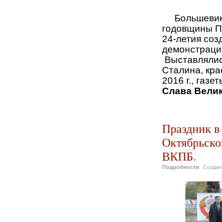
г.
Большевики 7
годовщины П
24-летия соз
демонстраци
Выставлялис
Сталина, кра
2016 г., газе
Слава Вели
Краснодарс
Праздник в
Октябрьско
ВКПБ.
Подробности
Созда