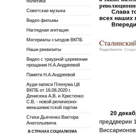
политика
революционно
Советская музыка
Слава т
всех наших 
Видео фильмы
Впереди
Наглядная агитация
Материалы съездов ВКПБ
Cталинский
Наши реквизиты
Подробности
Созда
Видео с траурной церемонии
прощания Н.А.Андреевой
Памяти Н.А.Андреевой
Ауди-записи Пленума ЦК
ВКПБ от 16.08.2020 г.
Денисюка А.В. и Христенко
С.В. - новой религиозно-
меньшевистской партии
20 декаб
Стихи Дьяченко Виктора
преддверии 
Анатольевича
Виссарионови
В СТРАНАХ СОЦИАЛИЗМА