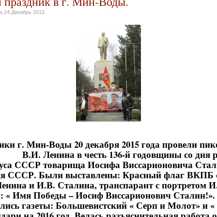
 праздник в г. Мин-Воды.
но
24 Декабрь 2015
ки г. Мин-Воды 20 декабря 2015 года провели пик
.И. Ленина в честь 136-й годовщины со дня 
уса СССР товарища Иосифа Виссарионовича Стали
ия СССР. Были выставлены: Красный флаг ВКПБ 
Ленина и И.В. Сталина, транспарант с портретом И
 « Имя Победы – Иосиф Виссарионович Сталин!».
лись газеты: Большевистский « Серп и Молот» и «
дари на 2016 год. Велась разъяснительная работа о