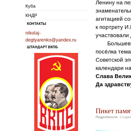
Ленину на пе
Куба
знаменательн
КНДР
агитацией со
КОНТАКТЫ
к портрету И
nikolaj-
участвовали 
degtyarenko@yandex.ru
Большевики,
ШТАНДАРТ ВКПБ
посёлка тема
Советской эп
календари на
Слава Велик
Да здравств
Пикет памят
Подробности
Созда