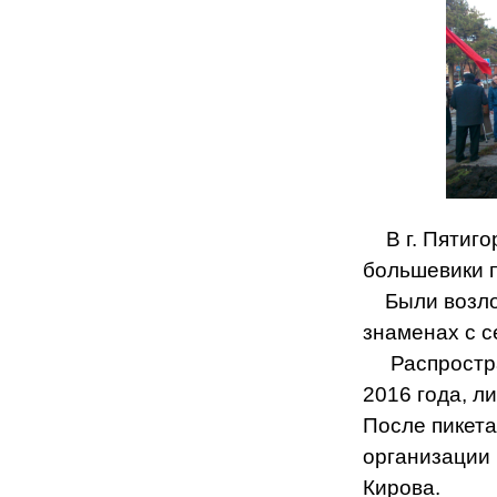
В г. Пятиг
большевики п
Были возлож
знаменах с с
Распростран
2016 года, л
После пикета
организации
Кирова.