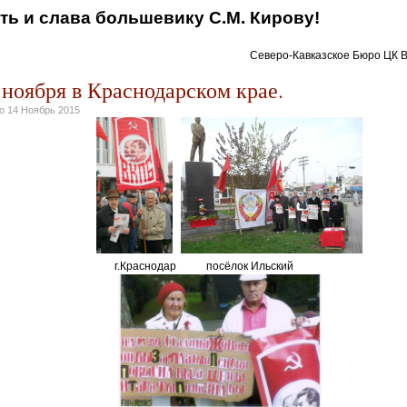
ть и слава большевику С.М. Кирову!
-Кавказское Бюро ЦК ВКП
 ноября в Краснодарском крае.
но
14 Ноябрь 2015
г.Краснодар посёлок Ильский