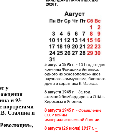
КАЛЕНДАРЬ ПАМЯТНЫХ ДАТ
2026 Г.
5 августа 1895 г.
– 131 год со дня
кончины Фридриха Энгельса,
одного из основоположников
научного коммунизма, близкого
друга и соратника К.Маркса.
ет у
рождения
6 августа 1945 г.
– 81 год
атомной бомбардировки США г.
на и 93-
Хиросима в Японии.
с портретами
8 августа 1945 г.
– Объявление
.В. Сталина и
СССР войны
империалистической Японии.
 Революция»,
8 августа (26 июля) 1917 г.
–