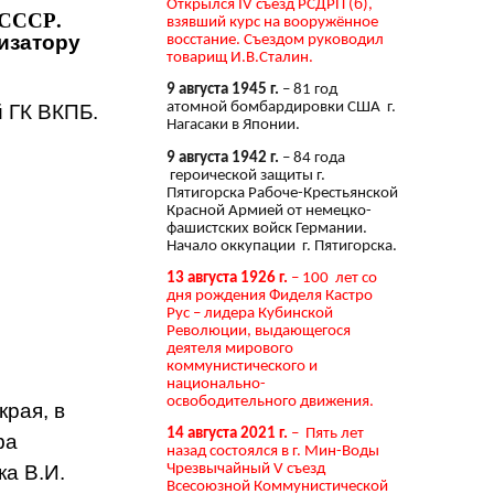
Открылся IV съезд РСДРП (б),
 СССР.
взявший курс на вооружённое
изатору
восстание. Съездом руководил
товарищ И.В.Сталин.
9 августа 1945 г.
– 81 год
атомной бомбардировки США г.
 ГК ВКПБ.
Нагасаки в Японии.
9 августа 1942 г.
– 84 года
героической защиты г.
Пятигорска Рабоче-Крестьянской
Красной Армией от немецко-
фашистских войск Германии.
Начало оккупации г. Пятигорска.
13 августа 1926 г.
– 100 лет со
дня рождения Фиделя Кастро
Рус – лидера Кубинской
Революции, выдающегося
деятеля мирового
коммунистического и
национально-
освободительного движения.
края, в
14 августа 2021 г.
– Пять лет
фа
назад состоялся в г. Мин-Воды
а В.И.
Чрезвычайный V съезд
Всесоюзной Коммунистической