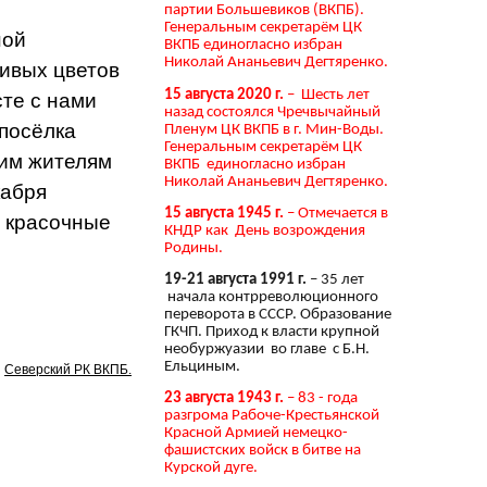
партии Большевиков (ВКПБ).
Генеральным секретарём ЦК
ной
ВКПБ единогласно избран
Николай Ананьевич Дегтяренко.
живых цветов
15 августа 2020 г.
– Шесть лет
сте с нами
назад состоялся Чречвычайный
 посёлка
Пленум ЦК ВКПБ в г. Мин-Воды.
Генеральным секретарём ЦК
им жителям
ВКПБ единогласно избран
Николай Ананьевич Дегтяренко.
кабря
15 августа 1945 г.
– Отмечается в
и красочные
КНДР как День возрождения
Родины.
19-21 августа 1991 г.
– 35 лет
начала контрреволюционного
переворота в СССР. Образование
ГКЧП. Приход к власти крупной
необуржуазии во главе с Б.Н.
Ельциным.
Северский РК ВКПБ.
23 августа 1943 г.
– 83 - года
разгрома Рабоче-Крестьянской
Красной Армией немецко-
фашистских войск в битве на
Курской дуге.