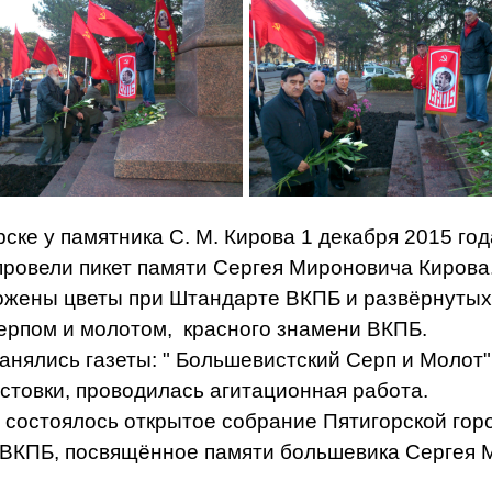
орске у памятника С. М. Кирова 1 декабря 2015 год
ровели пикет памяти Сергея Мироновича Кирова
ены цветы при Штандарте ВКПБ и развёрнутых
ерпом и молотом, красного знамени ВКПБ.
ялись газеты: " Большевистский Серп и Молот"
истовки, проводилась агитационная работа.
 состоялось открытое собрание Пятигорской гор
 ВКПБ, посвящённое памяти большевика Сергея 