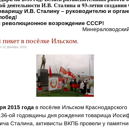
й деятельности И.В. Сталина и 93-летия создания
оварищу И.В. Сталину – руководителю и орган
побед!
 революционное возрождение СССР!
Минераловодский
 пикет в посёлке Ильском.
но
22 Декабрь 2015
ря 2015 года
в посёлке Ильском Краснодарского 
136-ой годовщины дня рождения товарища Иоси
ча Сталина, активисты ВКПБ провели у памятник