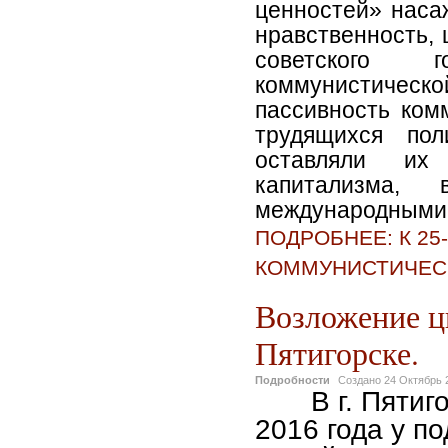
ценностей» наса
нравственность,
советского г
коммунистичес
пассивность ком
трудящихся пол
оставляли их
капитализма,
международными
ПОДРОБНЕЕ: К 2
КОММУНИСТИЧЕС
Возложение цв
Пятигорске.
Подробности
Создано
24 Октябрь 
В г. Пятигор
2016 года у по