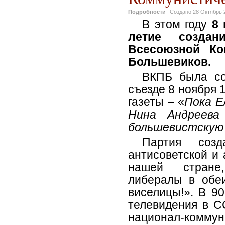
Подробности
Создано
28 Октябрь 
В этом году
8 
летие созда
Всесоюзной Ко
Большевиков.
ВКПБ была со
съезде 8 ноября 1
газеты – «
Пока Е
Нина Андреева
большевистскую
Партия соз
антисоветской и 
нашей стране
либералы в обе
виселицы!». В 90
телевидения в С
национал-комм