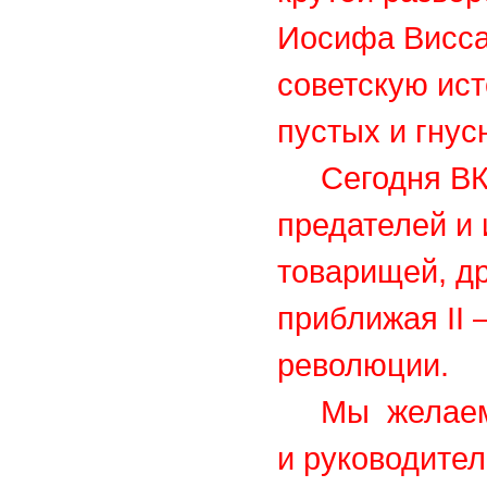
Иосифа Висса
советскую ис
пустых и гнус
Сегодня ВКПБ
предателей и 
товарищей, др
приближая
II
–
революции.
Мы желаем В
и руководител