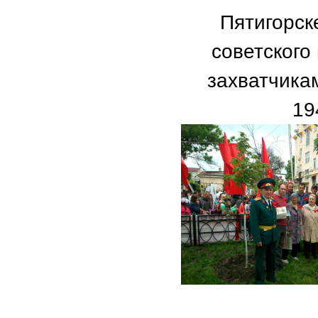
Пятигорск
советского
захватчика
19