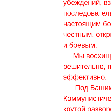
убеждений, вз
последователь
настоящим бо
честным, отк
и боевым.
Мы восхищен
решительно, 
эффективно.
Под Вашим р
Коммунистиче
крутой развор