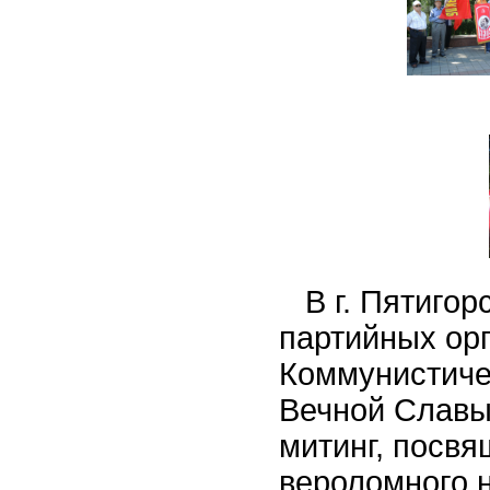
В
г. Пятигор
партийных ор
Коммунистиче
Вечной Славы»
митинг, посв
вероломного 