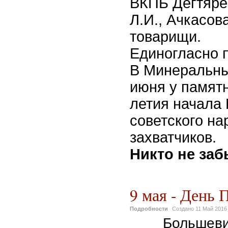
ВКПБ
Дегтяр
Л.И.,
Ачкасов
товарищи.
Единогласно 
В Минеральны
июня у памятн
летия начала
советского н
захватчиков.
Никто не заб
9 мая - День 
Подробности
Создано
11 Май 2016
Большевик