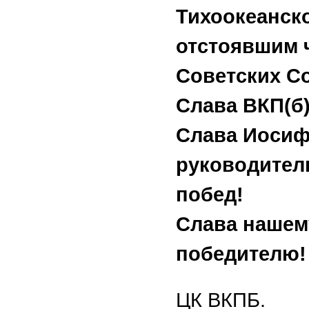
Тихоокеанск
отстоявшим 
Советских С
Слава ВКП(б)
Слава Иосиф
руководител
побед!
Слава нашем
победителю!
Северо
ЦК ВКПБ.