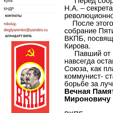
Перед собра
Куба
Н.А. – секрет
КНДР
революционно
КОНТАКТЫ
После этого 
nikolaj-
собрание Пяти
degtyarenko@yandex.ru
ШТАНДАРТ ВКПБ
ВКПБ, посвящ
Кирова.
Павший от р
навсегда оста
Союза, как п
коммунист- ст
борьбе за лу
Вечная Памя
Мироновичу 
Северо-