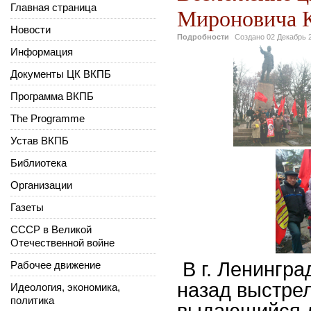
Главная страница
Мироновича Ки
Новости
Подробности
Создано
02 Декабрь 
Информация
Документы ЦК ВКПБ
Программа ВКПБ
The Programme
Устав ВКПБ
Библиотека
Организации
Газеты
СССР в Великой
Отечественной войне
В г. Ленингра
Рабочее движение
назад выстрел
Идеология, экономика,
политика
выдающийся д