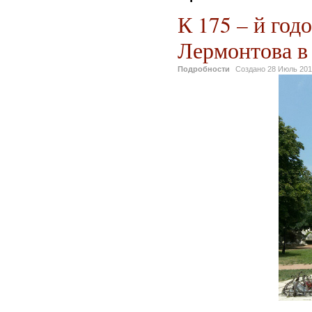
К 175 – й го
Лермонтова в 
Подробности
Создано
28 Июль 20