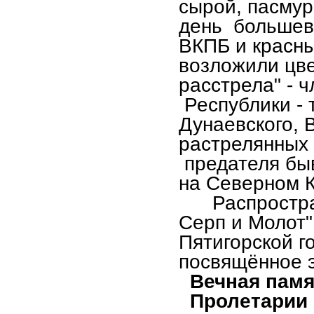
сырой, пасму
день большев
ВКПБ и красн
возложили цве
расстрела" -
Республики - 
Дунаевского, В
растрелянных 
предателя бы
на Северном К
Распространя
Серп и Молот"
Пятигорской г
посвящённое э
Вечная памя
Пролетарии в