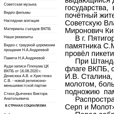
Советская музыка
государства, 
Видео фильмы
почётный жите
Наглядная агитация
Советскую Вла
Материалы съездов ВКПБ
Миронович Ки
В г. Пятигор
Наши реквизиты
памятника С.
Видео с траурной церемонии
прощания Н.А.Андреевой
провёл пикети
Памяти Н.А.Андреевой
При Штандар
Ауди-записи Пленума ЦК
флаге ВКПБ, с
ВКПБ от 16.08.2020 г.
И.В. Сталина,
Денисюка А.В. и Христенко
С.В. - новой религиозно-
молотом, бол
меньшевистской партии
подножию пам
Стихи Дьяченко Виктора
Распростран
Анатольевича
Серп и Молот
В СТРАНАХ СОЦИАЛИЗМА