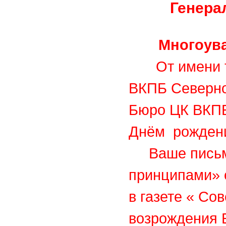
Генера
Многоув
От имени 
ВКПБ Северно
Бюро ЦК ВКПБ
Днём рожден
Ваше письмо
принципами» о
в газете « Со
возрождения