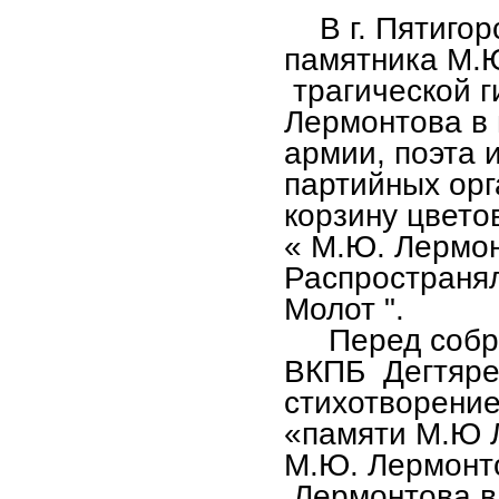
В г. Пятиго
памятника М.Ю
трагической 
Лермонтова в 
армии, поэта 
партийных ор
корзину цвето
« М.Ю. Лермо
Распространял
Молот ".
Перед собрав
ВКПБ Дегтярен
стихотворение
«памяти М.Ю 
М.Ю. Лермонт
Лермонтова в