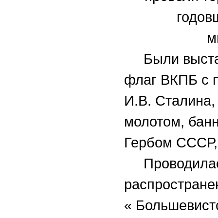
годов
м
Были выстав
флаг ВКПБ с 
И.В. Сталина
молотом, банн
Гербом СССР,
Проводилась
распространен
« Большевист