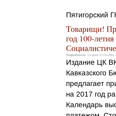
Пятигорский Г
Товарищи! При
год 100-лети
Социалистиче
Подробности
Создано
13 Октябрь 
Издание ЦК В
Кавказского 
предлагает пр
на 2017 год р
Календарь вы
платежом. Сто