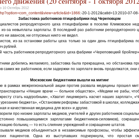
его движения (20 сентября - 1 октября 2012
но
10 Октябрь 2012
x.php?option=com_content&view=article&id=1866
:-20-1-2012&catid=13:2010-07-08
Забастовка работников птицефабрики под Череповцом
циалистов репродукторного цеха птицефабрики в поселке Климовское не
ь из-за невыплаты зарплаты. В последний раз работники репродукторного ц
ого ни авансов, ни отпускных никто не видел.
истов, из-за остановки работы цеха только за один день птицефабрика п
яч рублей.
ей часть работников репродукторного цеха фабрики «Череповецкий бройлер
отники добились желаемого, забастовка была прекращена, но обстановка п
в самих же работников, если задержки по зарплате вновь продолжатся, они 
Московские бюджетники вышли на митинг
ве в рамках межрегиональной акции против развала медицины прошел мити
транспаранты «Нищие врачи — больное общество», «Медики не рабы, чтоб
 кресту стать надгробным», «Хватит лицемерить насчет наших зарплат», «Ч
 урезанию бюджета», «Остановим реформы забастовкой в школах, колледжах
ная и качественная медицина для всех» и другие.
орили про низкие зарплаты медиков, учителей и других работников социаль
остоянно повышающимися зарплатами бюджетников-силовиков), сокраще
изацию больниц — то есть слияние учреждений и сокращение штатов.
зывали медиков объединяться в независимые профсоюзы, чтобы эффекти
оих пациентов. Одна из выступавших подчеркнула, что простая с