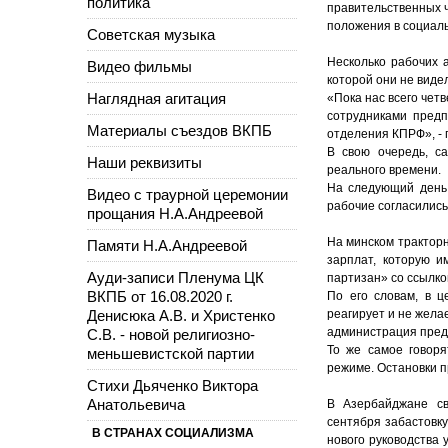
политика
правительственных 
положения в социал
Советская музыка
Несколько рабочих 
Видео фильмы
которой они не видел
Наглядная агитация
«Пока нас всего чет
сотрудниками предп
Материалы съездов ВКПБ
отделения КПРФ», - 
В свою очередь, с
Наши реквизиты
реального времени.
На следующий день 
Видео с траурной церемонии
рабочие согласились
прощания Н.А.Андреевой
На минском тракторн
Памяти Н.А.Андреевой
зарплат, которую и
Ауди-записи Пленума ЦК
партизан» со ссылко
ВКПБ от 16.08.2020 г.
По его словам, в ц
Денисюка А.В. и Христенко
реагирует и не жела
администрация пред
С.В. - новой религиозно-
То же самое говор
меньшевистской партии
режиме. Остановки п
Стихи Дьяченко Виктора
Анатольевича
В Азербайджане св
сентября забастовк
В СТРАНАХ СОЦИАЛИЗМА
нового руководства 