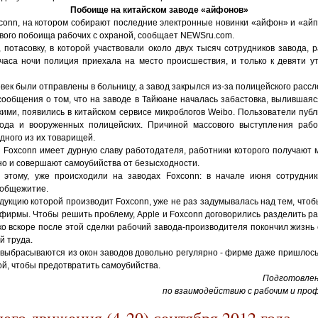
Побоище на китайском заводе «айфонов»
conn, на котором собирают последние электронные новинки «айфон» и «айп
вого побоища рабочих с охраной, сообщает NEWSru.com.
потасовку, в которой участвовали около двух тысяч сотрудников завода, 
 часа ночи полиция приехала на место происшествия, и только к девяти 
овек были отправлены в больницу, а завод закрылся из-за полицейского расс
ообщения о том, что на заводе в Тайюане началась забастовка, вылившаяся
кими, появились в китайском сервисе микроблогов Weibo. Пользователи пуб
ода и вооруженных полицейских. Причиной массового выступления рабо
дного из их товарищей.
 Foxconn имеет дурную славу работодателя, работники которого получают 
но и совершают самоубийства от безысходности.
 этому, уже происходили на заводах Foxconn: в начале июня сотрудник
 общежитие.
дукцию которой производит Foxconn, уже не раз задумывалась над тем, чтобы
 фирмы. Чтобы решить проблему, Apple и Foxconn договорились разделить р
ко вскоре после этой сделки рабочий завода-производителя покончил жизнь
й труда.
 выбрасываются из окон заводов довольно регулярно - фирме даже пришлось
й, чтобы предотвратить самоубийства.
Подготовле
по взаимодействию с рабочим и пр
его движения (4-20) сентября 2012 года.