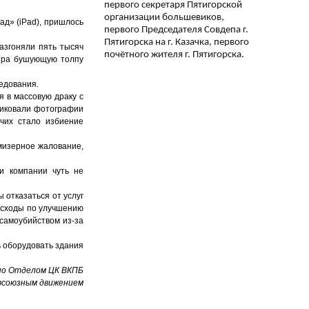
первого секретаря Пятигорской
организации большевиков,
ад» (iPad), пришлось
первого Председателя Совдепа г.
Пятигорска на г. Казачка, первого
разгоняли пять тысяч
почётного жителя г. Пятигорска.
утра бушующую толпу
ледования.
 в массовую драку с
ликовали фотографии
чих стало избиение
мизерное жалование,
и компании чуть не
 отказаться от услуг
асходы по улучшению
 самоубийством из-за
 оборудовать здания
но Отделом ЦК ВКПБ
офсоюзным движением