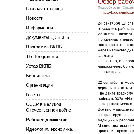
Обзор рабоч
ГЛАВНОЕ МЕНЮ
Подробности
Созда
Главная страница
http://vkpb.ru/inde
Новости
24 сентября 17 спе
Информация
отказались работат
22 августа. После эт
Документы ЦК ВКПБ
По оценкам специал
несколько сотен тыс
Программа ВКПБ
Через несколько дн
средства.
The Programme
После того, как раб
Устав ВКПБ
напряженной. Со сло
за свои права.
Библиотека
22 сентября в Моск
Организации
держали плакаты и 
«не дайте красному
Газеты
набирать 03?», «Нет
СССР в Великой
— не рынок! Бесплат
Отечественной войне
Все выступающие гов
контрастирует с п
Рабочее движение
медицины и реорган
Многие ораторы при
Идеология, экономика,
права и права св