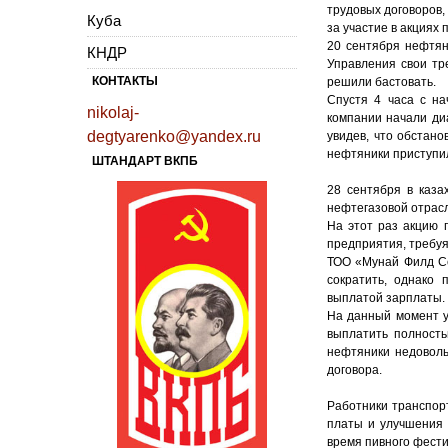
трудовых договоров,
Куба
за участие в акциях 
20 сентября нефтян
КНДР
Управления свои тр
КОНТАКТЫ
решили бастовать.
Спустя 4 часа с на
nikolaj-
компании начали ди
degtyarenko@yandex.ru
увидев, что обстано
нефтяники приступил
ШТАНДАРТ ВКПБ
28 сентября в каза
нефтегазовой отрасл
На этот раз акцию 
предприятия, требуя
ТОО «Мунай Филд Се
сократить, однако
выплатой зарплаты.
На данный момент у
выплатить полность
нефтяники недоволь
договора.
Работники транспор
платы и улучшения 
время пивного фест