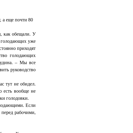
 а еще почти 80
я, как обещали. У
е голодающих уже
остоянно приходят
ство голодающих
удина. – Мы все
авить руководство
ас тут не обидел.
о есть вообще не
ики голодовки.
олодающими. Если
 перед рабочими,