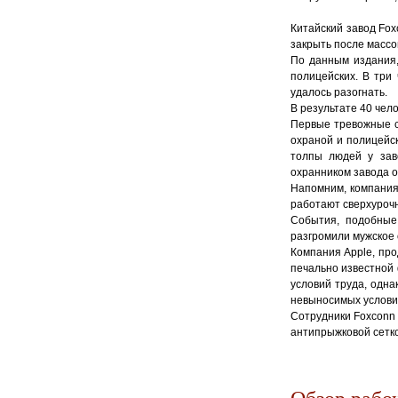
Китайский завод Fox
закрыть после массо
По данным издания, 
полицейских. В три
удалось разогнать.
В результате 40 чел
Первые тревожные с
охраной и полицейс
толпы людей у зав
охранником завода о
Напомним, компания
работают сверхуроч
События, подобные
разгромили мужское
Компания Apple, про
печально известной
условий труда, одна
невыносимых услови
Сотрудники Foxconn
антипрыжковой сетко
Обзор рабоч