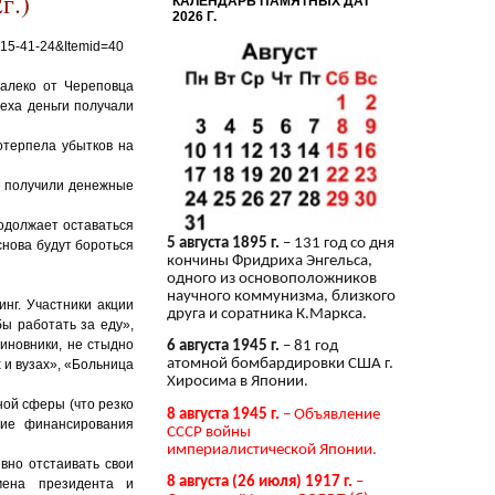
г.)
КАЛЕНДАРЬ ПАМЯТНЫХ ДАТ
2026 Г.
-15-41-24&Itemid=40
далеко от Череповца
еха деньги получали
отерпела убытков на
» получили денежные
родолжает оставаться
5 августа 1895 г.
– 131 год со дня
снова будут бороться
кончины Фридриха Энгельса,
одного из основоположников
научного коммунизма, близкого
нг. Участники акции
друга и соратника К.Маркса.
ы работать за еду»,
иновники, не стыдно
6 августа 1945 г.
– 81 год
атомной бомбардировки США г.
 и вузах», «Больница
Хиросима в Японии.
ной сферы (что резко
8 августа 1945 г.
– Объявление
ние финансирования
СССР войны
империалистической Японии.
вно отстаивать свои
8 августа (26 июля) 1917 г.
–
мена президента и