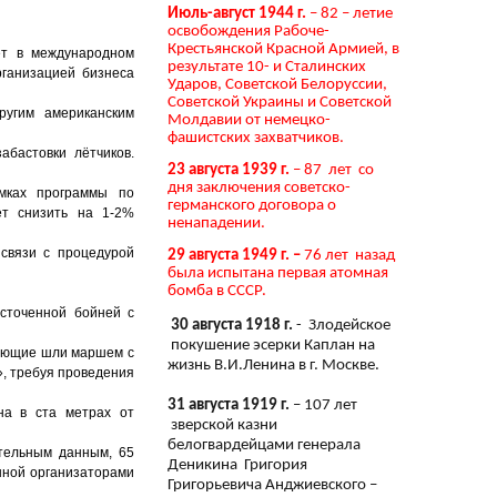
Июль-август 1944 г.
– 82 – летие
освобождения Рабоче-
Крестьянской Красной Армией, в
кет в международном
результате 10- и Сталинских
рганизацией бизнеса
Ударов, Советской Белоруссии,
Советской Украины и Советской
ругим американским
Молдавии от немецко-
фашистских захватчиков.
бастовки лётчиков.
23 августа 1939 г.
– 87 лет со
дня заключения советско-
мках программы по
германского договора о
ует снизить на 1-2%
ненападении.
связи с процедурой
29 августа 1949 г. –
76 лет назад
была испытана первая атомная
бомба в СССР.
есточенной бойней с
30 августа 1918 г.
- Злодейское
покушение эсерки Каплан на
гующие шли маршем с
жизнь В.И.Ленина в г. Москве.
, требуя проведения
31 августа 1919 г.
– 107 лет
на в ста метрах от
зверской казни
белогвардейцами генерала
тельным данным, 65
Деникина Григория
анной организаторами
Григорьевича Анджиевского –