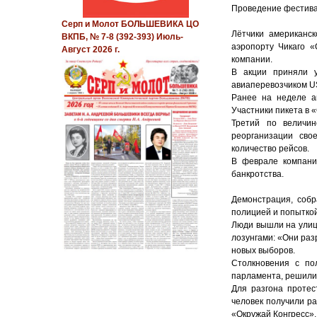
Проведение фестивал
Серп и Молот БОЛЬШЕВИКА ЦО
Лётчики американск
ВКПБ, № 7-8 (392-393) Июль-
аэропорту Чикаго «
Август 2026 г.
компании.
В акции приняли у
авиаперевозчиком US
Ранее на неделе а
Участники пикета в 
Третий по величи
реорганизации свое
количество рейсов.
В феврале компани
банкротства.
Демонстрация, собр
полицией и попытко
Люди вышли на улиц
лозунгами: «Они ра
новых выборов.
Столкновения с по
парламента, решили
Для разгона проте
человек получили ра
«Окружай Конгресс»,