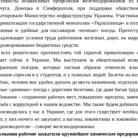
ктивисты независимых профсоюзов железнодорожников из К
чуга, Донецка и Симферополя, при поддержке обществен
кетировали Министерство инфраструктуры Украины. Участник
приватизации государственной монополии «Укрзалізниця» и пот
шевые и удобные для пассажиров «ночные» поезда. Протес
адлежащие условия труда работников железных дорог, на кор
и разворовывание бюджетных средств.
всех решительно противостоять той скрытой приватизации ж
одит сейчас в Украине. Мы выступаем за обязательный возв
раинцев поездов, которые наглым образом отменили вла
рошим спросом и у студентов, и у пожилых людей. Билеты на ни
йчас, человек мог удобно доехать до места назначения, отдохнув
ые «дневные» поезда с дорогими билетами, где даже багаж труд
бования – сохранение рабочих мест, повышение зарплаты, замен
рьба с коррупцией в нашем ведомстве. Мы также будем добивать
оизводились у нас в Украине, где для этого существует необхо
т, у них ничего не закупают, а вагоны, локомотивы и локомоб
производителя» - говорят железнодорожники.
умынии рабочие захватили крупнейшее химическое предприя