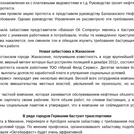
 ознакомления их с платежными ведомостями и т.д. Руководство грозит неф
протеста.
ики провели акцию протеста и представили руководству Балаханского Не
ебования. Однако руководство Управления не рассмотрело эти требования
чала забастовки представители «Balaxan Oil Company» явились к басту
алог с унижения работников и потребовали, чтобы те немедленно приступил
вка накаляется, они сменили тон и обещали изучить требования бастующих
и к работе.
Новая забастовка в Жанаозене
хстанском городе Жанаозене, получившем известность в ходе крупнейшей
и, мирный митинг которых был рсстрелян полицией в декабре 2011г., состоял
протеста начали работники ТОО «Мунай Филд Сервис». Десятки человек б
 выплаты долгов по заработной плате и улучшения социальных условий.
рвис» лихорадит уже несколько месяцев. Весной всех сотрудников компан
 после вмешательства местных властей, увольнений не произошло, но н
 частной компании, которая занимается обслуживанием нефтяных объектов
ю зарплату своим рабочим. Хотя объем работ, по словам бастующих, у к
ны социальным пакетом и утверждают, что в компании не соблюдаются ус
В ряде городов Германии бастуют транспортники
та в Мюнхене, Нюрнберге и Аугсбурге начали забастовку с требованием п
условий труда. По мнению профсоюза, организовавшего забастовку, подоб
иваля «Октоберфест» будет очень эффективной.