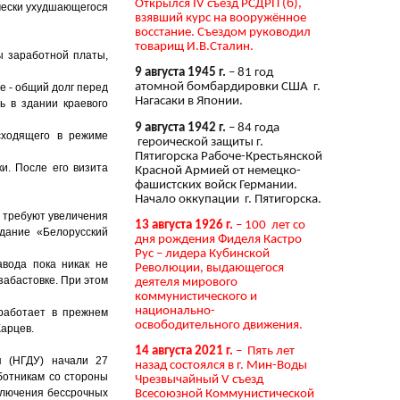
Открылся IV съезд РСДРП (б),
чески ухудшающегося
взявший курс на вооружённое
восстание. Съездом руководил
товарищ И.В.Сталин.
ы заработной платы,
9 августа 1945 г.
– 81 год
атомной бомбардировки США г.
е - общий долг перед
Нагасаки в Японии.
ь в здании краевого
9 августа 1942 г.
– 84 года
сходящего в режиме
героической защиты г.
Пятигорска Рабоче-Крестьянской
и. После его визита
Красной Армией от немецко-
фашистских войск Германии.
Начало оккупации г. Пятигорска.
и требуют увеличения
13 августа 1926 г.
– 100 лет со
здание «Белорусский
дня рождения Фиделя Кастро
Рус – лидера Кубинской
авода пока никак не
Революции, выдающегося
забастовке. При этом
деятеля мирового
коммунистического и
национально-
работает в прежнем
освободительного движения.
Карцев.
14 августа 2021 г.
– Пять лет
я (НГДУ) начали 27
назад состоялся в г. Мин-Воды
ботникам со стороны
Чрезвычайный V съезд
аключения бессрочных
Всесоюзной Коммунистической