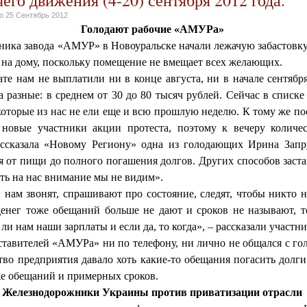
но
25 Сентябрь 2012
Голодают рабочие «АМУРа»
ника завода «АМУР» в Новоуральске начали лежачую забастовку,
 на дому, поскольку помещение не вмещает всех желающих.
те нам не выплатили ни в конце августа, ни в начале сентябр
а разные: в среднем от 30 до 80 тысяч рублей. Сейчас в списк
которые из нас не ели еще и всю прошлую неделю. К тому же п
 новые участники акции протеста, поэтому к вечеру количе
ассказала «Новому Региону» одна из голодающих Ирина Запр
я от пищи до полного погашения долгов. Других способов заст
ь на нас внимание мы не видим».
нам звонят, спрашивают про состояние, следят, чтобы никто н
енег тоже обещаний больше не дают и сроков не называют, т
 ли нам наши зарплаты и если да, то когда», – рассказали участн
ставителей «АМУРа» ни по телефону, ни лично не общался с г
тво предприятия давало хоть какие-то обещания погасить долги
же обещаний и примерных сроков.
Железнодорожники Украины против приватизации отрасли