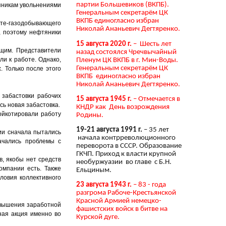
партии Большевиков (ВКПБ).
тяникам увольнениями
Генеральным секретарём ЦК
ВКПБ единогласно избран
фте-газодобывающего
Николай Ананьевич Дегтяренко.
, поэтому нефтяники
15 августа 2020 г.
– Шесть лет
ющим. Представители
назад состоялся Чречвычайный
и к работе. Однако,
Пленум ЦК ВКПБ в г. Мин-Воды.
Генеральным секретарём ЦК
. Только после этого
ВКПБ единогласно избран
Николай Ананьевич Дегтяренко.
 забастовки рабочих
15 августа 1945 г.
– Отмечается в
сь новая забастовка.
КНДР как День возрождения
ойкотировали работу
Родины.
19-21 августа 1991 г.
– 35 лет
ии сначала пытались
начала контрреволюционного
ачались проблемы с
переворота в СССР. Образование
ГКЧП. Приход к власти крупной
, якобы нет средств
необуржуазии во главе с Б.Н.
омпании есть. Также
Ельциным.
ловия коллективного
23 августа 1943 г.
– 83 - года
разгрома Рабоче-Крестьянской
Красной Армией немецко-
овышения заработной
фашистских войск в битве на
ная акция именно во
Курской дуге.