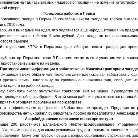
чиновников на так называемых «лидеров оппозиции» не изменит катастрофи
ьной сфере.
Голодовка рабочих в Перми
абразивного завода в Перми 26 сентября начали голодовку, требуя выплат
и с 2010 года.
веро, но в выходные мы ждем, что подтянется еще народ. Ситуация на предел
риятия составляет более 6 млн рублей. Для голодовки мы расположилис
говорят рабочие.
айт отделения КПРФ в Пермском крае обещает вести трансляцию прои
губернатор Пермского края В.Басаргин встретился с участниками голодовк
 приостановить акцию на неделю.
Противоречивая информация о забастовке на Минском тракторном заводе
ом заводе в цехе обкатки уже несколько дней идёт скрытая забастовка. Люд
м урезали почти наполовину по сравнению с началом года, сообщает и
й на одного из рабочих завода.
еху скопилось около полутысячи тракторов. Тем не менее, руководство з
ет проводить общее собрание. В этой связи рабочие цеха готовятся к полной 
приятия отрицает проблемы на производстве.
ят и в официальном профсоюзе. «Забастовка не проходит. Предприятие 
роизводства нет», - заявил руководитель профкома предприятия Александр 
Азербайджанские нефтяники снова протестуют
ыше 200 работников Балаханского Нефте-газодобывающего Управлени
у. Участники акции недовольны условиями труда и плохим отношением к ра
управления. Также они требуют решить вопрос социального страхования, з