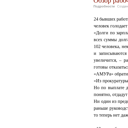
Подробности
Созда
24 бывших работ
человек голодает
«Долги по зарпла
всех суммы долг
102 человека, не
и записываются
увеличится, – р
готовы отказатьс
«АМУРа» обратит
«Из прокуратуры 
Но по выплате д
понятно, отдадут
Ни один из пред
раньше руководс
то теперь нет да