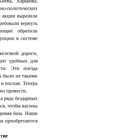
иева, Харькова,
но-политических
и акции выразили
ребовали вернуть
тующие обратили
рупцию в системе
елезной дороги,
рат удобных для
сти. Эти поезда
х были не такими
 и поспав. Теперь
но провести.
а ряда бездарных
ся, чтобы вагоны
димая база. Наши
или приобретаются
тие