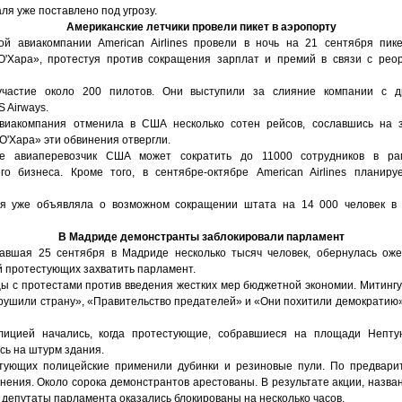
я уже поставлено под угрозу.
Американские летчики провели пикет в аэропорту
ой авиакомпании American Airlines провели в ночь на 21 сентября пи
О'Хара», протестуя против сокращения зарплат и премий в связи с рео
частие около 200 пилотов. Они выступили за слияние компании с д
 Airways.
виакомпания отменила в США несколько сотен рейсов, сославшись на за
«О'Хара» эти обвинения отвергли.
не авиаперевозчик США может сократить до 11000 сотрудников в ра
го бизнеса. Кроме того, в сентябре-октябре American Airlines планир
я уже объявляла о возможном сокращении штата на 14 000 человек в 
В Мадриде демонстранты заблокировали парламент
авшая 25 сентября в Мадриде несколько тысяч человек, обернулась ож
й протестующих захватить парламент.
ы с протестами против введения жестких мер бюджетной экономии. Митин
зрушили страну», «Правительство предателей» и «Они похитили демократию»
лицией начались, когда протестующие, собравшиеся на площади Непту
сь на штурм здания.
стующих полицейские применили дубинки и резиновые пули. По предвари
нения. Около сорока демонстрантов арестованы. В результате акции, назв
 депутаты парламента оказались блокированы на несколько часов.