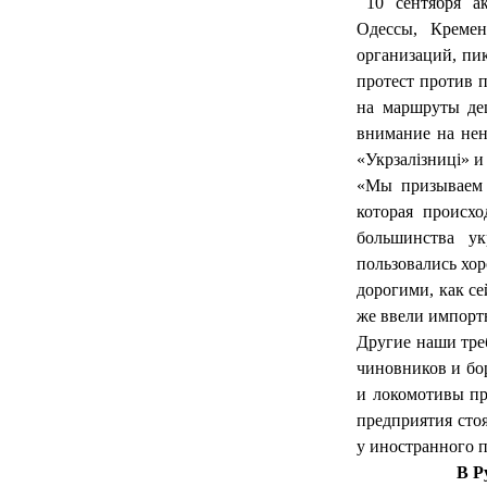
10 сентября а
Одессы, Кремен
организаций, пи
протест против 
на маршруты де
внимание на нен
«Укрзалізниці» 
«Мы призываем 
которая происх
большинства ук
пользовались хо
дорогими, как се
же ввели импортн
Другие наши тре
чиновников и бо
и локомотивы пр
предприятия стоя
у иностранного 
В Р