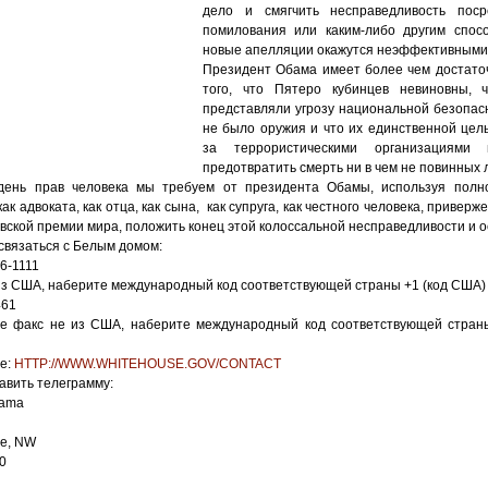
дело и смягчить несправедливость пос
помилования или каким-либо другим спос
новые апелляции окажутся неэффективными
Президент Обама имеет более чем достато
того, что Пятеро кубинцев невиновны, 
представляли угрозу национальной безопасн
не было оружия и что их единственной це
за террористическими организациями
предотвратить смерть ни в чем не повинных 
ень прав человека мы требуем от президента Обамы, используя полн
к адвоката, как отца, как сына, как супруга, как честного человека, привер
вской премии мира, положить конец этой колоссальной несправедливости и 
связаться с Белым домом:
6-1111
из США, наберите международный код соответствующей страны +1 (код США) 
461
е факс не из США, наберите международный код соответствующей стран
те:
HTTP://WWW.WHITEHOUSE.GOV/CONTACT
равить телеграмму:
bama
ve, NW
0