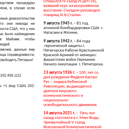
Открылся IV съезд РСДРП (б),
редством процедуры
взявший курс на вооружённое
обом, в случае если
восстание. Съездом руководил
.
товарищ И.В.Сталин.
чные доказательства
9 августа 1945 г.
– 81 год
что они никогда не
атомной бомбардировки США г.
ости США, что у них
Нагасаки в Японии.
лью было наблюдение
 в Майами, чтобы
9 августа 1942 г.
– 84 года
людей.
героической защиты г.
омочия, данные ему
Пятигорска Рабоче-Крестьянской
женца справедливости,
Красной Армией от немецко-
фашистских войск Германии.
освободить Пятерых!
Начало оккупации г. Пятигорска.
13 августа 1926 г.
– 100 лет со
202.456.1111
дня рождения Фиделя Кастро
Рус – лидера Кубинской
ы +1 (код США) 202-
Революции, выдающегося
деятеля мирового
коммунистического и
национально-
освободительного движения.
14 августа 2021 г.
– Пять лет
назад состоялся в г. Мин-Воды
Чрезвычайный V съезд
Всесоюзной Коммунистической