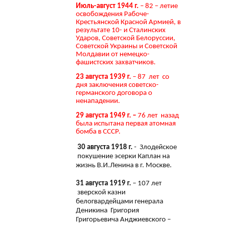
Июль-август 1944 г.
– 82 – летие
освобождения Рабоче-
Крестьянской Красной Армией, в
результате 10- и Сталинских
Ударов, Советской Белоруссии,
Советской Украины и Советской
Молдавии от немецко-
фашистских захватчиков.
23 августа 1939 г.
– 87 лет со
дня заключения советско-
германского договора о
ненападении.
29 августа 1949 г. –
76 лет назад
была испытана первая атомная
бомба в СССР.
30 августа 1918 г.
- Злодейское
покушение эсерки Каплан на
жизнь В.И.Ленина в г. Москве.
31 августа 1919 г.
– 107 лет
зверской казни
белогвардейцами генерала
Деникина Григория
Григорьевича Анджиевского –