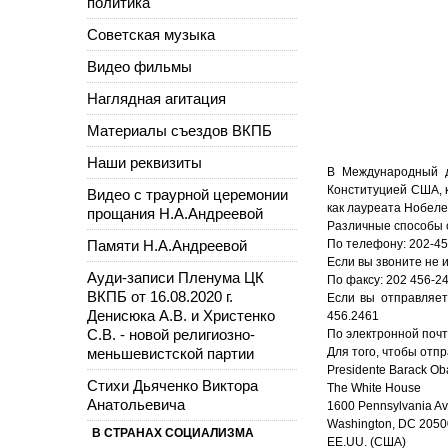
политика
Советская музыка
Видео фильмы
Наглядная агитация
Материалы съездов ВКПБ
Наши реквизиты
В Международный д
Конституцией США, ка
Видео с траурной церемонии
как лауреата Нобеле
прощания Н.А.Андреевой
Различные способы 
Памяти Н.А.Андреевой
По телефону: 202-45
Если вы звоните не 
Ауди-записи Пленума ЦК
По факсу: 202 456-2
ВКПБ от 16.08.2020 г.
Если вы отправляет
Денисюка А.В. и Христенко
456.2461
С.В. - новой религиозно-
По электронной поч
меньшевистской партии
Для того, чтобы отп
Presidente Barack O
Стихи Дьяченко Виктора
The White House
Анатольевича
1600 Pennsylvania A
Washington, DC 2050
В СТРАНАХ СОЦИАЛИЗМА
EE.UU. (США)