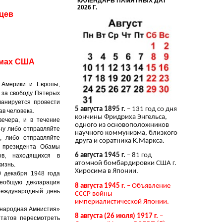
КАЛЕНДАРЬ ПАМЯТНЫХ ДАТ
2026 Г.
цев
ьмах США
 Америки и Европы,
 за свободу Пятерых
ланируется провести
5 августа 1895 г.
– 131 год со дня
ав человека.
кончины Фридриха Энгельса,
вечера, и в течение
одного из основоположников
ну либо отправляйте
научного коммунизма, близкого
, либо отправляйте
друга и соратника К.Маркса.
т президента Обамы
6 августа 1945 г.
– 81 год
ов, находящихся в
атомной бомбардировки США г.
изнь.
Хиросима в Японии.
0 декабря 1948 года
еобщую декларация
8 августа 1945 г.
– Объявление
 Международный день
СССР войны
империалистической Японии.
ународная Амнистия»
8 августа (26 июля) 1917 г.
–
татов пересмотреть