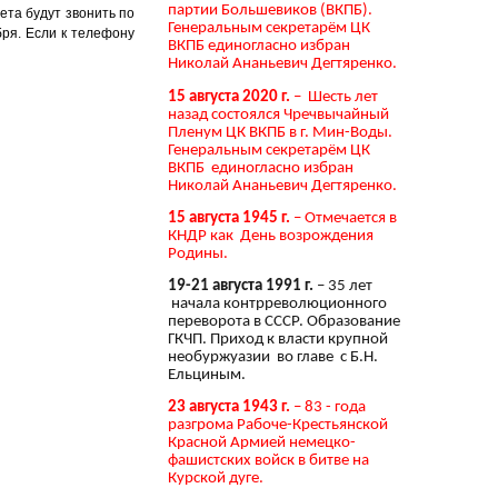
партии Большевиков (ВКПБ).
ета будут звонить по
Генеральным секретарём ЦК
бря. Если к телефону
ВКПБ единогласно избран
Николай Ананьевич Дегтяренко.
15 августа 2020 г.
– Шесть лет
назад состоялся Чречвычайный
Пленум ЦК ВКПБ в г. Мин-Воды.
Генеральным секретарём ЦК
ВКПБ единогласно избран
Николай Ананьевич Дегтяренко.
15 августа 1945 г.
– Отмечается в
КНДР как День возрождения
Родины.
19-21 августа 1991 г.
– 35 лет
начала контрреволюционного
переворота в СССР. Образование
ГКЧП. Приход к власти крупной
необуржуазии во главе с Б.Н.
Ельциным.
23 августа 1943 г.
– 83 - года
разгрома Рабоче-Крестьянской
Красной Армией немецко-
фашистских войск в битве на
Курской дуге.