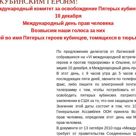
КУБИНСКИМ ГЕРОЯМ!
ждународный комитет за освобождение Пятерых кубин
10 декабря
Международный день прав человека
Возвысим наши голоса за них
ей во имя Пятерых героев кубинцев, томящихся в тюр
По предложению делегатов от Латинской
собравшихся на «VI международной встрече
героев и против терроризма» в Ольгине, п
акцию 10 декабря, в Международный день пр
В этот день, с 9 часов утра до 5 часов 
последующих пяти дней, звоните по телефо
факс, либо пишите по электронной почте
телеграмму с тем, чтобы потребовать о
освободить пятерых кубинских патриот
заключении в США за то, что они защищали ж
Значение этой даты состоит в том, что 1
Генеральная Ассамблея ООН приняла Вс
прав человека, определив этот день как
прав человека.
В документе от 13 октября 2010 года «Межд
требует от правительства Соединенных Ш