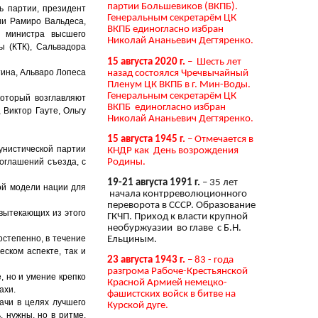
партии Большевиков (ВКПБ).
ь партии, президент
Генеральным секретарём ЦК
ии Рамиро Вальдеса,
ВКПБ единогласно избран
, министра высшего
Николай Ананьевич Дегтяренко.
ы (КТК), Сальвадора
15 августа 2020 г.
– Шесть лет
ина, Альваро Лопеса
назад состоялся Чречвычайный
Пленум ЦК ВКПБ в г. Мин-Воды.
Генеральным секретарём ЦК
который возглавляют
ВКПБ единогласно избран
Виктор Гауте, Ольгу
Николай Ананьевич Дегтяренко.
15 августа 1945 г.
– Отмечается в
унистической партии
КНДР как День возрождения
Родины.
соглашений съезда, с
19-21 августа 1991 г.
– 35 лет
ой модели нации для
начала контрреволюционного
переворота в СССР. Образование
вытекающих из этого
ГКЧП. Приход к власти крупной
необуржуазии во главе с Б.Н.
остепенно, в течение
Ельциным.
ском аспекте, так и
23 августа 1943 г.
– 83 - года
разгрома Рабоче-Крестьянской
 но и умение крепко
Красной Армией немецко-
ахи.
фашистских войск в битве на
ачи в целях лучшего
Курской дуге.
, нужны, но в ритме,