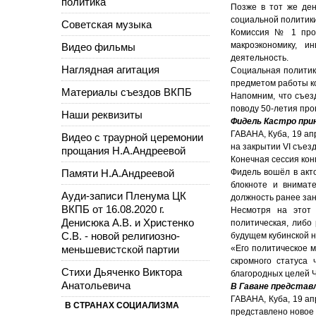
политика
Позже в тот же ден
социальной политик
Советская музыка
Комиссия № 1 проа
макроэкономику, и
Видео фильмы
деятельность.
Наглядная агитация
Социальная политика
предметом работы к
Материалы съездов ВКПБ
Напомним, что съез
поводу 50-летия про
Наши реквизиты
Фидель Кастро при
ГАВАНА, Куба, 19 ап
Видео с траурной церемонии
на закрытии VI съез
прощания Н.А.Андреевой
Конечная сессия конг
Памяти Н.А.Андреевой
Фидель вошёл в акт
блокноте и внимат
Ауди-записи Пленума ЦК
должность ранее за
ВКПБ от 16.08.2020 г.
Несмотря на этот 
Денисюка А.В. и Христенко
политическая, либо
С.В. - новой религиозно-
будущем кубинской н
меньшевистской партии
«Его политическое м
скромного статуса
Стихи Дьяченко Виктора
благородных целей 
Анатольевича
В Гаване представ
ГАВАНА, Куба, 19 ап
В СТРАНАХ СОЦИАЛИЗМА
представлено новое