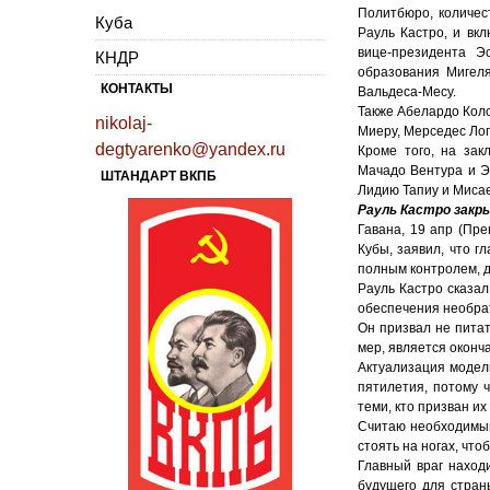
Политбюро, количес
Куба
Рауль Кастро, и вк
вице-президента Э
КНДР
образования Мигеля
КОНТАКТЫ
Вальдеса-Месу.
Также Абелардо Кол
nikolaj-
Миеру, Мерседес Лоп
degtyarenko@yandex.ru
Кроме того, на зак
Мачадо Вентура и Э
ШТАНДАРТ ВКПБ
Лидию Тапиу и Миса
Рауль Кастро закры
Гавана, 19 апр (Пр
Кубы, заявил, что г
полным контролем, 
Рауль Кастро сказа
обеспечения необра
Он призвал не пита
мер, является оконч
Актуализация модели
пятилетия, потому 
теми, кто призван их
Считаю необходимым
стоять на ногах, чт
Главный враг наход
будущего для страны