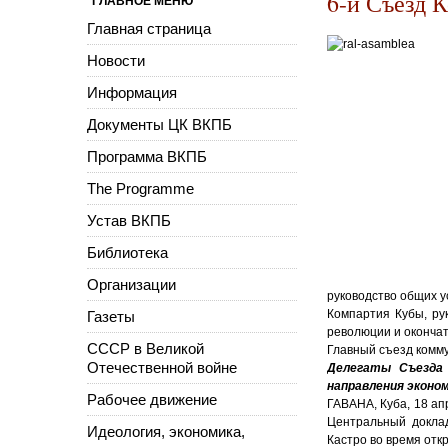
6-й Съезд 
ГЛАВНОЕ МЕНЮ
Главная страница
Новости
Информация
Документы ЦК ВКПБ
Программа ВКПБ
The Programme
Устав ВКПБ
Библиотека
Организации
руководство общих у
Компартия Кубы, ру
Газеты
революции и оконча
СССР в Великой
Главный съезд комму
Отечественной войне
Делегаты Съезда 
направления эконо
Рабочее движение
ГАВАНА, Куба, 18 ап
Центральный доклад
Идеология, экономика,
Кастро во время отк