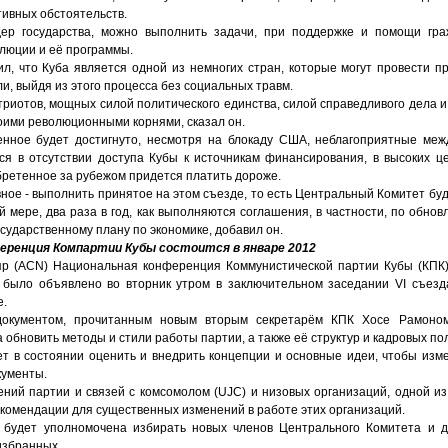
ивных обстоятельств.
дер государства, можно выполнить задачи, при поддержке и помощи гра
олюции и её программы.
ил, что Куба является одной из немногих стран, которые могут провести п
и, выйдя из этого процесса без социальных травм.
иотов, мощных силой политического единства, силой справедливого дела и
оими революционными корнями, сказал он.
енное будет достигнуто, несмотря на блокаду США, неблагоприятные ме
я в отсутствии доступа Кубы к источникам финансирования, в высоких це
бретенное за рубежом придется платить дороже.
вное - выполнить принятое на этом съезде, то есть Центральный Комитет бу
й мере, два раза в год, как выполняются соглашения, в частности, по обно
осударственному плану по экономике, добавил он.
еренция Компартии Кубы состоится в январе 2012
пр (ACN) Национальная конференция Коммунистической партии Кубы (КПК)
о было объявлено во вторник утром в заключительном заседании VI съезд
е.
документом, прочитанным новым вторым секретарём КПК Хосе Рамоно
обновить методы и стили работы партии, а также её структур и кадровых по
ет в состоянии оценить и внедрить концепции и основные идеи, чтобы изм
кументы.
ений партии и связей с комсомолом (UJC) и низовых организаций, одной и
комендации для существенных изменений в работе этих организаций.
 будет уполномочена избирать новых членов Центрального Комитета и д
избранных.