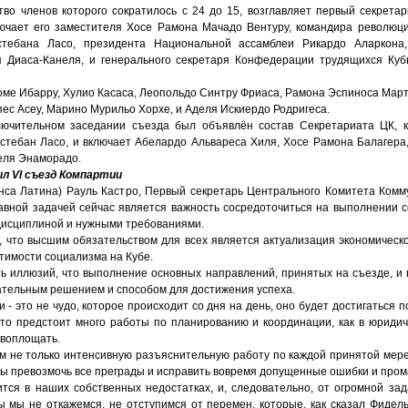
тво членов которого сократилось с 24 до 15, возглавляет первый секретар
лючает его заместителя Хосе Рамона Мачадо Вентуру, командира революц
стебана Ласо, президента Национальной ассамблеи Рикардо Аларкона
 Диаса-Канеля, и генерального секретаря Конфедерации трудящихся Куб
оме Ибарру, Хулио Касаса, Леопольдо Синтру Фриаса, Рамона Эспиноса Март
ес Асеу, Марино Мурильо Хорхе, и Аделя Искиердо Родригеса.
лючительном заседании съезда был объявлён состав Секретариата ЦК, 
стебан Ласо, и включает Абелардо Альвареса Хиля, Хосе Рамона Балагера, 
еля Энаморадо.
л VI съезд Компартии
енса Латина) Рауль Кастро, Первый секретарь Центрального Комитета Комм
лавной задачей сейчас является важность сосредоточиться на выполнении 
дисциплиной и нужными требованиями.
л, что высшим обязательством для всех является актуализация экономическ
тимости социализма на Кубе.
ть иллюзий, что выполнение основных направлений, принятых на съезде, и 
ательным решением и способом для достижения успеха.
 - это не чудо, которое происходит со дня на день, оно будет достигаться п
что предстоит много работы по планированию и координации, как в юридиче
 воплощать.
 не только интенсивную разъяснительную работу по каждой принятой мере,
обы превозмочь все преграды и исправить вовремя допущенные ошибки и пром
ится в наших собственных недостатках, и, следовательно, от огромной зад
 мы не откажемся, не отступимся от перемен, которые, как сказал Фидель