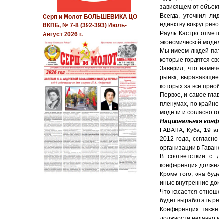
зависящем от объект
Всегда, уточнил ли
Серп и Молот БОЛЬШЕВИКА ЦО
единству вокруг рев
ВКПБ, № 7-8 (392-393) Июль-
Рауль Кастро отмет
Август 2026 г.
экономической модел
Мы имеем людей-патр
которые гордятся св
Заверил, что намеч
рынка, выражающиес
которых за все прио
Первое, и самое гла
пленумах, по крайне
модели и согласно г
Национальная конф
ГАВАНА, Куба, 19 а
2012 года, согласн
организации в Гаван
В соответствии с 
конференция должна 
Кроме того, она буд
иные внутренние до
Что касается отнош
будет выработать ре
Конференция также
должности недавно 