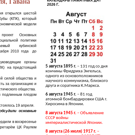
я, Гавана
КАЛЕНДАРЬ ПАМЯТНЫХ ДАТ
2026 Г.
ня открылся шестой
Кубы (КПК), который
ономической модели
 проект Основных
оциальной политики
даемый кубинской
кабря 2010 года до
ководящие органы
5 августа 1895 г.
– 131 год со дня
КПК) на предстоящий
кончины Фридриха Энгельса,
одного из основоположников
й силой общества и
научного коммунизма, близкого
сть за организацию и
друга и соратника К.Маркса.
стического общества.
6 августа 1945 г.
– 81 год
ся подлинным плодом
атомной бомбардировки США г.
Хиросима в Японии.
стоялось 19 апреля.
обсудили основные
8 августа 1945 г.
– Объявление
СССР войны
ердили в воскресенье
империалистической Японии.
екретарём ЦК Раулем
8 августа (26 июля) 1917 г.
–