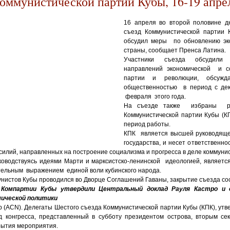
Коммунистической партии Кубы, 16-19 апрел
16 апреля во второй половине д
съезд Коммунистической партии 
обсудил меры по обновлению эк
страны, сообщает Пренса Латина.
Участники съезда обсудили
направлений экономической и с
партии и революции, обсуж
общественностью в период с де
февраля этого года.
На съезде также избраны ру
Коммунистической партии Кубы (
период работы.
КПК является высшей руководяще
государства, и несет ответственно
силий, направленных на построение социализма и прогресса в деле коммуни
ководствуясь идеями Марти и марксистско-ленинской идеологией, являет
тельным выражением единой воли кубинского народа.
нистов Кубы проводился во Дворце Соглашений Гаваны, закрытие съезда со
Компартии Кубы утвердили Центральный доклад Рауля Кастро и 
мической политики
р (ACN). Делегаты Шестого съезда Коммунистической партии Кубы (КПК), утв
 конгресса, представленный в субботу президентом острова, вторым с
рытия мероприятия.