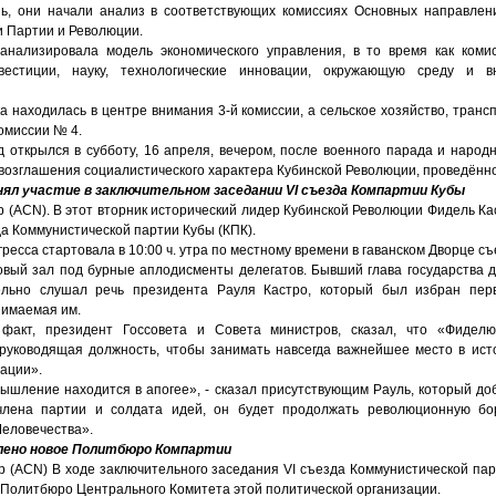
ь, они начали анализ в соответствующих комиссиях Основных направле
и Партии и Революции.
нализировала модель экономического управления, в то время как ком
нвестиции, науку, технологические инновации, окружающую среду и в
 находилась в центре внимания 3-й комиссии, а сельское хозяйство, транс
омиссии № 4.
д открылся в субботу, 16 апреля, вечером, после военного парада и народ
возглашения социалистического характера Кубинской Революции, проведённо
нял участие в заключительном заседании
VI
съезда Компартии Кубы
р (ACN). В этот вторник исторический лидер Кубинской Революции Фидель Ка
да Коммунистической партии Кубы (КПК).
ресса стартовала в 10:00 ч. утра по местному времени в гаванском Дворце съ
овый зал под бурные аплодисменты делегатов. Бывший глава государства д
ельно слушал речь президента Рауля Кастро, который был избран пер
нимаемая им.
факт, президент Госсовета и Совета министров, сказал, что «Фидел
 руководящая должность, чтобы занимать навсегда важнейшее место в ист
ации».
ышление находится в апогее», - сказал присутствующим Рауль, который доб
 члена партии и солдата идей, он будет продолжать революционную бо
Человечества».
лено новое Политбюро Компартии
р (ACN) В ходе заключительного заседания VI съезда Коммунистической па
 Политбюро Центрального Комитета этой политической организации.