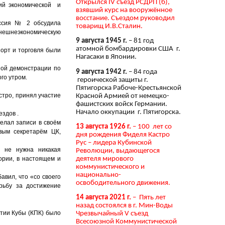
Открылся IV съезд РСДРП (б),
ний экономической и
взявший курс на вооружённое
восстание. Съездом руководил
иссия № 2 обсудила
товарищ И.В.Сталин.
нешнеэкономическую
9 августа 1945 г.
– 81 год
атомной бомбардировки США г.
порт и торговля были
Нагасаки в Японии.
ной демонстрации по
9 августа 1942 г.
– 84 года
го утром.
героической защиты г.
Пятигорска Рабоче-Крестьянской
стро, принял участие
Красной Армией от немецко-
фашистских войск Германии.
Начало оккупации г. Пятигорска.
ездов .
елал записи в своём
13 августа 1926 г.
– 100 лет со
вым секретарём ЦК,
дня рождения Фиделя Кастро
Рус – лидера Кубинской
ю не нужна никакая
Революции, выдающегося
деятеля мирового
ории, в настоящем и
коммунистического и
национально-
авил, что «со своего
освободительного движения.
рьбу за достижение
14 августа 2021 г.
– Пять лет
назад состоялся в г. Мин-Воды
ртии Кубы (КПК) было
Чрезвычайный V съезд
Всесоюзной Коммунистической