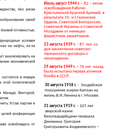
Июль-август 1944 г.
– 82 – летие
освобождения Рабоче-
жданства, без риска
Крестьянской Красной Армией, в
результате 10- и Сталинских
реобразование своей
Ударов, Советской Белоруссии,
Советской Украины и Советской
 боевой готовностью,
Молдавии от немецко-
фашистских захватчиков.
ждународные условия
23 августа 1939 г.
– 87 лет со
нах на нефть, из-за
дня заключения советско-
германского договора о
дет анализировать на
ненападении.
влению экономической
29 августа 1949 г. –
76 лет назад
была испытана первая атомная
бомба в СССР.
 состоится в январе
а этой политической
30 августа 1918 г.
- Злодейское
покушение эсерки Каплан на
м Мачадо Вентурой,
жизнь В.И.Ленина в г. Москве.
литик.
енить Устав партии и
31 августа 1919 г.
– 107 лет
зверской казни
з целей конференции
белогвардейцами генерала
Деникина Григория
аже освобождать от
Григорьевича Анджиевского –