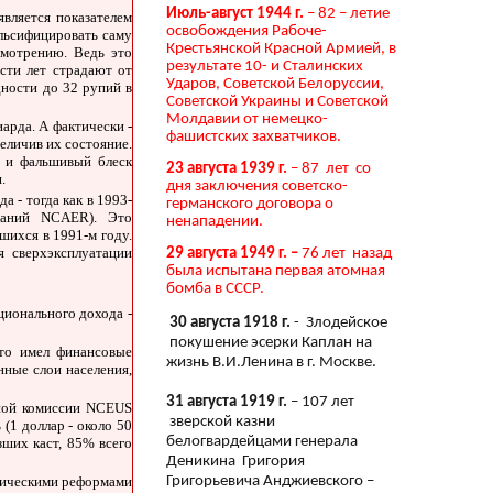
Июль-август 1944 г.
– 82 – летие
является показателем
освобождения Рабоче-
альсифицировать саму
Крестьянской Красной Армией, в
смотрению. Ведь это
результате 10- и Сталинских
сти лет страдают от
Ударов, Советской Белоруссии,
дности до 32 рупий в
Советской Украины и Советской
Молдавии от немецко-
арда. А фактически -
фашистских захватчиков.
еличив их состояние.
т и фальшивый блеск
23 августа 1939 г.
– 87 лет со
.
дня заключения советско-
 - тогда как в 1993-
германского договора о
ваний NCAER). Это
ненападении.
шихся в 1991-м году.
я сверхэксплуатации
29 августа 1949 г. –
76 лет назад
была испытана первая атомная
бомба в СССР.
ионального дохода -
30 августа 1918 г.
- Злодейское
покушение эсерки Каплан на
то имел финансовые
жизнь В.И.Ленина в г. Москве.
нные слои населения,
31 августа 1919 г.
– 107 лет
нной комиссии NCEUS
зверской казни
(1 доллар - около 50
белогвардейцами генерала
зших каст, 85% всего
Деникина Григория
Григорьевича Анджиевского –
тическими реформами