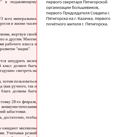
ти" к подавляющему
первого секретаря Пятигорской
организации большевиков,
первого Председателя Совдепа г.
2/3 всех минеральных
Пятигорска на г. Казачка, первого
ересов и жизни тысяч
почётного жителя г. Пятигорска.
лизма, жертвуя своей
nto и другим. Многие
имя рабочего класса и
развитие "нации".
тся запудрить мозги
й класс должен быть
бездушно смотреть на
, хотим пользоваться
 (как ручного, так и
и блага должны быть
товку 28-го февраля,
е коммунистическими
ний забастовки.
а, достаточно, чтобы
его ожидают миллионы
ами. Учитывая резкий