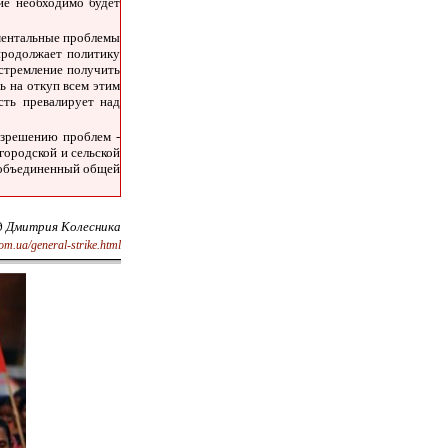
ие необходимо будет
аментальные проблемы
 продолжает политику
 стремление получить
ь на откуп всем этим
сть превалирует над
азрешению проблем -
городской и сельской
, объединенный общей
д Дмитрия Колесника
.com.ua/general-strike.html