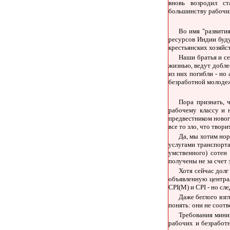
вновь возродил ст
большинству рабочи
Во имя "развити
ресурсов Индии буду
крестьянских хозяйст
Наши братья и се
жизнью, ведут добле
из них погибли - но 
безработной молодеж
Пора признать, 
рабочему классу и 
предвестником новог
все то зло, что тво
Да, мы хотим нор
услугами транспорта
умственного) сотен
получены не за счет
Хотя сейчас долг
объявленную центра
CPI(M) и CPI - но с
Даже беглого взг
понять: они не соот
Требования миним
рабочих и безработн