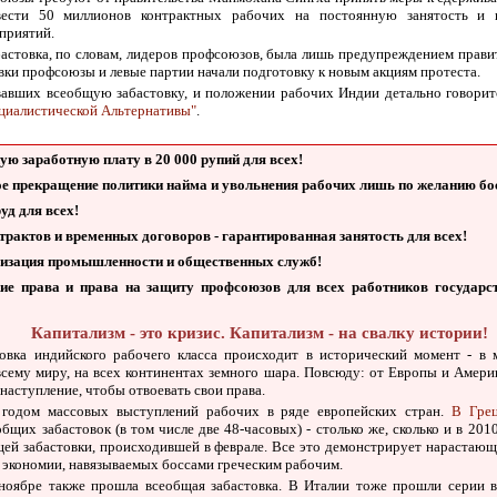
вести 50 миллионов контрактных рабочих на постоянную занятость и 
приятий.
астовка, по словам, лидеров профсоюзов, была лишь предупреждением прави
овки профсоюзы и левые партии начали подготовку к новым акциям протеста.
вавших всеобщую забастовку, и положении рабочих Индии детально говори
циалистической Альтернативы"
.
ю заработную плату в 20 000 рупий для всех!
е прекращение политики найма и увольнения рабочих лишь по желанию бо
уд для всех!
трактов и временных договоров - гарантированная занятость для всех!
изация промышленности и общественных служб!
ие права и права на защиту профсоюзов для всех работников государст
Капитализм - это кризис. Капитализм - на свалку истории!
овка индийского рабочего класса происходит в исторический момент - в
всему миру, на всех континентах земного шара. Повсюду: от Европы и Амер
наступление, чтобы отвоевать свои права.
л годом массовых выступлений рабочих в ряде европейских стран.
В Гре
бщих забастовок (в том числе две 48-часовых) - столько же, сколько и в 201
щей забастовки, происходившей в феврале. Все это демонстрирует нарастаю
 экономии, навязываемых боссами греческим рабочим.
ноябре также прошла всеобщая забастовка. В Италии тоже прошли серии 