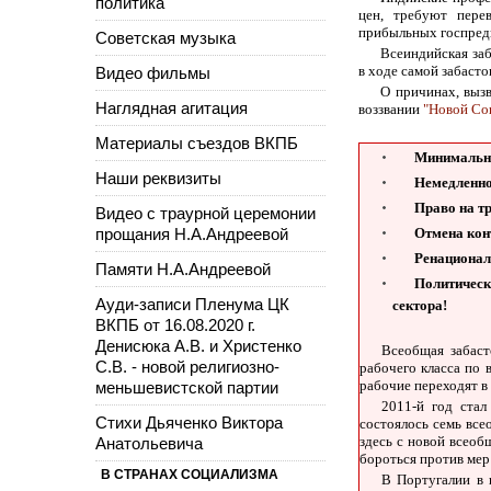
политика
цен, требуют пере
прибыльных госпред
Советская музыка
Всеиндийская заб
в ходе самой забаст
Видео фильмы
О причинах, выз
Наглядная агитация
воззвании
"Новой Со
Материалы съездов ВКПБ
Минимальну
Наши реквизиты
Немедленно
Право на тр
Видео с траурной церемонии
прощания Н.А.Андреевой
Отмена кон
Ренационал
Памяти Н.А.Андреевой
Политическ
Ауди-записи Пленума ЦК
сектора!
ВКПБ от 16.08.2020 г.
Денисюка А.В. и Христенко
Всеобщая забаст
С.В. - новой религиозно-
рабочего класса по 
рабочие переходят в 
меньшевистской партии
2011-й год ста
Стихи Дьяченко Виктора
состоялось семь всео
здесь с новой всеоб
Анатольевича
бороться против мер
В СТРАНАХ СОЦИАЛИЗМА
В Португалии в 