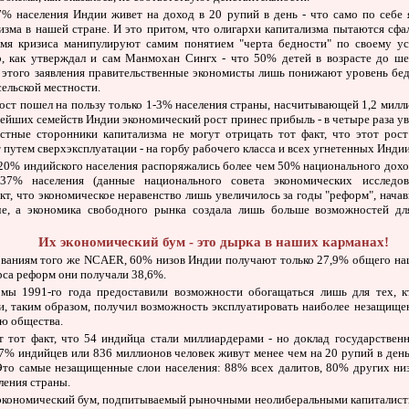
7% населения Индии живет на доход в 20 рупий в день - что само по себе 
изма в нашей стране. И это притом, что олигархи капитализма пытаются сф
емя кризиса манипулируют самим понятием "черта бедности" по своему у
р, как утверждал и сам Манмохан Сингх - что 50% детей в возрасте до ше
 этого заявления правительственные экономисты лишь понижают уровень бе
 сельской местности.
ст пошел на пользу только 1-3% населения страны, насчитывающей 1,2 милли
тейших семейств Индии экономический рост принес прибыль - в четыре раза ув
стные сторонники капитализма не могут отрицать тот факт, что этот рос
 путем сверхэксплуатации - на горбу рабочего класса и всех угнетенных Индии
20% индийского населения распоряжались более чем 50% национального дохода
37% населения (данные национального совета экономических исследо
кт, что экономическое неравенство лишь увеличилось за годы "реформ", начав
че, а экономика свободного рынка создала лишь больше возможностей дл
Их экономический бум - это дырка в наших карманах!
ованиям того же NCAER, 60% низов Индии получают только 27,9% общего нац
урса реформ они получали 38,6%.
мы 1991-го года предоставили возможности обогащаться лишь для тех, к
и, таким образом, получил возможность эксплуатировать наиболее незащище
ю общества.
 тот факт, что 54 индийца стали миллиардерами - но доклад государстве
77% индийцев или 836 миллионов человек живут менее чем на 20 рупий в день 
 Это самые незащищенные слои населения: 88% всех далитов, 80% других ни
ления страны.
экономический бум, подпитываемый рыночными неолиберальными капиталис