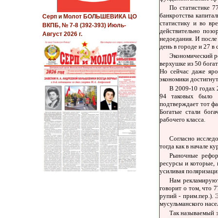
По статистике 7
банкротства капитал
Серп и Молот БОЛЬШЕВИКА ЦО
статистику и во вр
ВКПБ, № 7-8 (392-393) Июль-
действительно позо
Август 2026 г.
недоедания. И после
день в городе и 27 в
Экономический ро
верхушке из 50 бога
Но сейчас даже яро
экономики достигнут
В 2009-10 годах 
94 таковых было 
подтверждает тот фа
Богатые стали бога
рабочего класса.
Согласно исслед
тогда как в начале к
Рыночные рефор
ресурсы и которые, 
усиливая поляризаци
Нам рекламируют
говорит о том, что 
рупий - прим.пер.).
мусульманского насе
Так называемый 