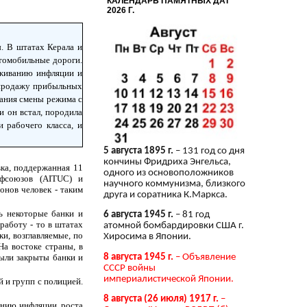
КАЛЕНДАРЬ ПАМЯТНЫХ ДАТ
2026 Г.
. В штатах Керала и
втомобильные дороги.
рживанию инфляции и
ь продажу прибыльных
вания смены режима с
и он встал, породила
 рабочего класса, и
5 августа 1895 г.
– 131 год со дня
кончины Фридриха Энгельса,
ка, поддержанная 11
одного из основоположников
офсоюзов (AITUC) и
научного коммунизма, близкого
нов человек - таким
друга и соратника К.Маркса.
ь некоторые банки и
6 августа 1945 г.
– 81 год
работу - то в штатах
атомной бомбардировки США г.
и, возглавляемые, по
Хиросима в Японии.
а востоке страны, в
8 августа 1945 г.
– Объявление
были закрыты банки и
СССР войны
империалистической Японии.
 и групп с полицией.
8 августа (26 июля) 1917 г.
–
нию инфляции, роста