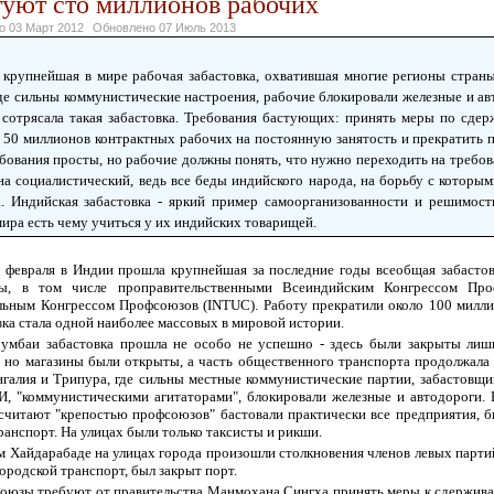
туют сто миллионов рабочих
но
03 Март 2012
Обновлено
07 Июль 2013
крупнейшая в мире рабочая забастовка, охватившая многие регионы страны
где сильны коммунистические настроения, рабочие блокировали железные и а
 сотрясала такая забастовка. Требования бастующих: принять меры по сде
и 50 миллионов контрактных рабочих на постоянную занятость и прекратит
бования просты, но рабочие должны понять, что нужно переходить на требо
на социалистический, ведь все беды индийского народа, на борьбу с которым
. Индийская забастовка - яркий пример самоорганизованности и решимости
мира есть чему учиться у их индийских товарищей.
о февраля в Индии прошла крупнейшая за последние годы всеобщая забастов
ы, в том числе проправительственными Всеиндийским Конгрессом Пр
ьным Конгрессом Профсоюзов (INTUC). Работу прекратили около 100 миллио
вка стала одной наиболее массовых в мировой истории.
умбаи забастовка прошла не особо не успешно - здесь были закрыты лиш
 но магазины были открыты, а часть общественного транспорта продолжала 
нгалия и Трипура, где сильны местные коммунистические партии, забастовщик
, "коммунистическими агитаторами", блокировали железные и автодороги. Н
считают "крепостью профсоюзов" бастовали практически все предприятия, 
ранспорт. На улицах были только таксисты и рикши.
Хайдарабаде на улицах города произошли столкновения членов левых партий
городской транспорт, был закрыт порт.
оюзы требуют от правительства Манмохана Сингха принять меры к сдержива