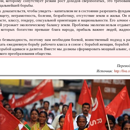
ни, которому сопутствует резкий рост доходов сверхбогатых, это требован
 дальнейшей борьбы.
 доказательств, чтобы увидеть - капитализм не в состоянии разрешить фунд
щету, неграмотность, болезни, безработицу, отсутствие земли и жилья. Он
сте, классу, гендеру, сексуальной ориентации и национальности. Его алчное
 угрожает экологическому балансу земли. Проблемы экологии нельзя отдават
я которых богатство превыше блага народа, прибыль важнее людей, жадно
то безвыходность, поэтому нам необходим боевой, воинственный подход к р
ть ежедневную борьбу рабочего класса в союзе с борьбой женщин, борьбой 
борьбой адиваси и далитов. Вместе мы должны сформировать мощный альянс
кого преобразования общества.
Перево
Источник:
http://liva