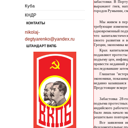
забастовки. В Порту
Куба
выражают гнев, на
городов Румынии, см
КНДР
Мы живем в пери
КОНТАКТЫ
требующие изменения
одновременный под
nikolaj-
что капиталистичес
degtyarenko@yandex.ru
своего развития и 
Греции, экономика к
ШТАНДАРТ ВКПБ
Крах капитализ
подавляют протесты 
подъему цен, инфляц
привести недавний р
последовавшие затем
Глашатаи "истер
экономики, показавш
недавно казавшаяся 
Предстоящие вскоре
Забастовка 28-г
подъема протестных 
индийского рабочего
было лишь начало ма
решительно повторяе
Все заявления 
фундаментальные про