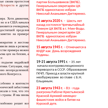
орые своим протестом
партии Большевиков (ВКПБ).
Бухареста
и других
Генеральным секретарём ЦК
ВКПБ единогласно избран
Николай Ананьевич Дегтяренко.
ира. Хотя движения,
15 августа 2020 г.
– Шесть лет
, но и в США начался
назад состоялся Чречвычайный
тановится очевидным,
Пленум ЦК ВКПБ в г. Мин-Воды.
 достигшей пределов
Генеральным секретарём ЦК
 заметно на примере
ВКПБ единогласно избран
Николай Ананьевич Дегтяренко.
мократии и жестоко
ивели лишь к резкому
15 августа 1945 г.
– Отмечается в
честве примера можно
КНДР как День возрождения
ема цен на бензин, а
Родины.
се.
19-21 августа 1991 г.
– 35 лет
м подъеме индийской
начала контрреволюционного
итики. Ситуация, еще
переворота в СССР. Образование
енно неопределенной.
ГКЧП. Приход к власти крупной
ного Конгресса.
необуржуазии во главе с Б.Н.
Ельциным.
собенно в контексте
роической забастовки
23 августа 1943 г.
– 83 - года
исали о том, что это
разгрома Рабоче-Крестьянской
й страны. И мы вновь
Красной Армией немецко-
фашистских войск в битве на
еизбежно решит все
Курской дуге.