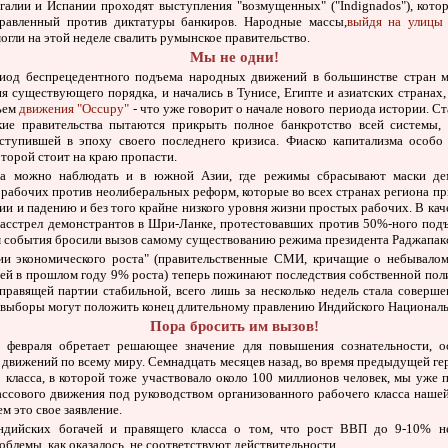
галии и Испании проходят выступления "возмущенных" ("Indignados"), кот
правленный против диктатуры банкиров. Народные массы,
выйдя на улицы 
огли на этой неделе свалить румынское правительство.
Мы не одни!
од беспрецедентного подъема народных движений в большинстве стран м
 существующего порядка, и начались в Тунисе, Египте и азиатских странах
ъем
движения "Occupy"
- что уже говорит о начале нового периода истории. С
кие правительства пытаются прикрыть полное банкротство всей системы,
вступившей в эпоху своего последнего кризиса. Фиаско капитализма особо
оторой стоит на краю пропасти.
ма можно наблюдать и в южной Азии, где режимы сбрасывают маски де
рабочих против неолиберальных реформ, которые во всех странах региона пр
ии и падению и без того крайне низкого уровня жизни простых рабочих. В ка
асстрел демонстрантов в Шри-Ланке, протестовавших против 50%-ного подъ
 события бросили вызов самому существованию режима президента Раджапак
ии экономического роста" (правительственные СМИ, кричащие о небывало
ей в прошлом году 9% роста) теперь пожинают последствия собственной пол
правящей партии стабильной, всего лишь за несколько недель стала соверш
 выборы могут положить конец длительному правлению Индийского Националь
Пора бросить им вызов!
о февраля обретает решающее значение для повышения сознательности, о
движений по всему миру. Семнадцать месяцев назад, во время предыдущей ге
 класса, в которой тоже участвовало около 100 миллионов человек, мы уже п
ссового движения под руководством организованного рабочего класса наше
м это свое заявление.
индийских богачей и правящего класса о том, что рост ВВП до 9-10% н
блемы, как оказалось, не соответствуют действительности.