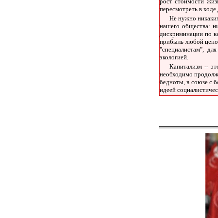
рост стоимости жиз
пересмотреть в ходе
Не нужно никаких
нашего общества: ни
дискриминации по ка
прибыль любой ценой
"специалистам", дл
экологией.
Капитализм -- э
необходимо продолжа
бедноты, в союзе с 
идеей социалистичес