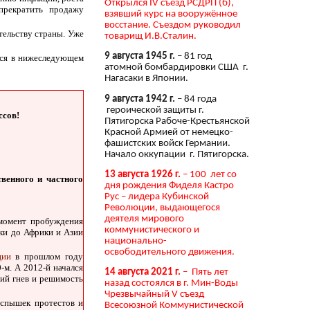
Открылся IV съезд РСДРП (б),
прекратить продажу
взявший курс на вооружённое
восстание. Съездом руководил
тельству страны. Уже
товарищ И.В.Сталин.
9 августа 1945 г.
– 81 год
тся в нижеследующем
атомной бомбардировки США г.
Нагасаки в Японии.
9 августа 1942 г.
– 84 года
героической защиты г.
ссов!
Пятигорска Рабоче-Крестьянской
Красной Армией от немецко-
фашистских войск Германии.
Начало оккупации г. Пятигорска.
13 августа 1926 г.
– 100 лет со
венного и частного
дня рождения Фиделя Кастро
Рус – лидера Кубинской
Революции, выдающегося
деятеля мирового
 момент пробуждения
коммунистического и
ики до Африки и Азии
национально-
освободительного движения.
ции
в прошлом году
0-м. А 2012-й начался
14 августа 2021 г.
– Пять лет
щий гнев и решимость
назад состоялся в г. Мин-Воды
Чрезвычайный V съезд
вспышек протестов и
Всесоюзной Коммунистической