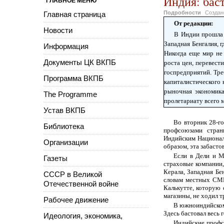
Индия: бас
ГЛАВНОЕ МЕНЮ
Подробности
Созда
Главная страница
От редакции:
Новости
В Индии прошла 
Западная Бенгалия, 
Информация
Никогда еще мир не
Документы ЦК ВКПБ
роста цен, перевест
госпредприятий. Тре
Программа ВКПБ
капиталистического 
рыночная экономика
The Programme
пролетариату всего 
Устав ВКПБ
Во вторник 28-г
Библиотека
профсоюзами стран
Индийским Национал
Организации
образом, эта забасто
Если в Дели и М
Газеты
страховые компании,
Керала, Западная Бе
СССР в Великой
словам местных СМИ
Отечественной войне
Калькутте, которую 
магазины, не ходил т
Рабочее движение
В южноиндийском 
Здесь бастовал весь 
Идеология, экономика,
Индийские профс