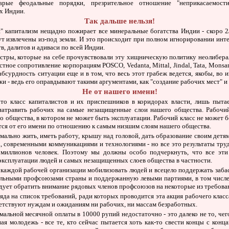
арые феодальные порядки, презрительное отношение "неприкасаемос
х Индии.
Так дальше нельзя!
я" капитализм нещадно пожирает все минеральные богатства Индии - скоро 
т извлечены из-под земли. И это происходит при полном игнорировании инт
в, далитов и адиваси по всей Индии.
стры, которые на себе прочувствовали эту хищническую политику неолибера
стное сопротивление корпорациям POSCO, Vedanta, Mittal, Jindal, Tata, Monsa
абсурдность ситуации еще и в том, что весь этот грабеж ведется, якобы, во 
и - ведь его оправдывают такими аргументами, как "создание рабочих мест" и 
Не от нашего имени!
что класс капиталистов и их приспешников в коридорах власти, лишь пытае
натравить рабочих на самые незащищенные слои нашего общества. Рабочи
о общества, в котором не может быть эксплуатации. Рабочий класс не может 
рится от его имени по отношению к самым низшим слоям нашего общества.
мально жить, иметь работу, крышу над головой, дать образование своим детям
, современными коммуникациями и технологиями - но все это результаты труда
 миллионов человек. Поэтому мы должны особо подчеркнуть, что все эт
 эксплуатации людей и самых незащищенных слоев общества в частности.
 каждой рабочей организации мобилизовать людей и всецело поддержать забас
льными профсоюзами страны и поддержанную левыми партиями, в том числ
ледует обратить внимание рядовых членов профсоюзов на некоторые из требова
ляда на список требований, ради которых проводится эта акция рабочего класс
ветствуют нуждам и ожиданиям ни рабочих, ни массам безработных.
альной месячной оплаты в 10000 рупий недостаточно - это далеко не то, ч
ая молодежь - все те, кто сейчас пытается хоть как-то свести концы с конц