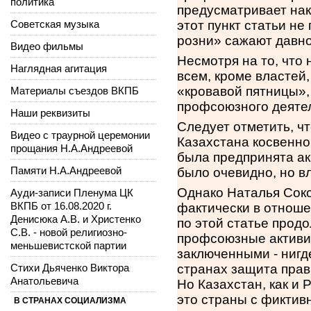
политика
предусматривает нак
Советская музыка
этот пункт статьи не
розни» сажают давно
Видео фильмы
Несмотря на то, что
Наглядная агитация
всем, кроме властей
«кровавой пятницы»,
Материалы съездов ВКПБ
профсоюзного деятел
Наши реквизиты
Следует отметить, ч
Видео с траурной церемонии
Казахстана косвенно
прощания Н.А.Андреевой
была предпринята акц
Памяти Н.А.Андреевой
было очевидно, но в
Однако Наталья Соко
Ауди-записи Пленума ЦК
ВКПБ от 16.08.2020 г.
фактически в отноше
Денисюка А.В. и Христенко
по этой статье прод
С.В. - новой религиозно-
профсоюзные активис
меньшевистской партии
заключенными - нигд
Стихи Дьяченко Виктора
странах защита прав
Анатольевича
Но Казахстан, как и 
это страны с фиктив
В СТРАНАХ СОЦИАЛИЗМА