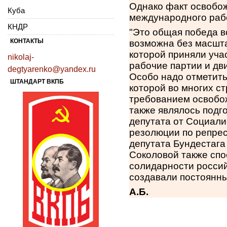
Однако факт освобож
Куба
международного раб
КНДР
"Это общая победа в
КОНТАКТЫ
возможна без масшт
которой приняли уча
nikolaj-
рабочие партии и дв
degtyarenko@yandex.ru
Особо надо отметить
ШТАНДАРТ ВКПБ
которой во многих с
требованием освобо
также являлось подг
депутата от Социал
резолюции по репрес
депутата Бундестага
Соколовой также сп
солидарности россий
создавали постоянн
А.Б.