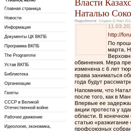
Власти Казах
ГЛАВНОЕ МЕНЮ
Главная страница
Наталью Соко
Новости
Подробности
Создано
11 Март 201
11.03.20
Информация
http://f
Документы ЦК ВКПБ
По проше
Программа ВКПБ
марта, 
The Programme
Верховн
обвинения. Мера пре
Устав ВКПБ
изменена с 6 лет тю
Библиотека
права заниматься об
года будут рассматр
Организации
Напомним, что Натал
Газеты
после того, как в Ма
СССР в Великой
Впервые ее задержа
Отечественной войне
акции протеста у зд
области. В конечном
Рабочее движение
статью «разжигание 
Идеология, экономика,
профсоюзных собрани