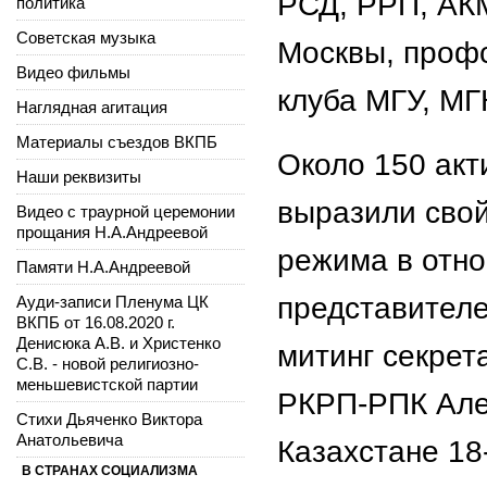
РСД, РРП, АКМ
политика
Советская музыка
Москвы, профс
Видео фильмы
клуба МГУ, МГ
Наглядная агитация
Материалы съездов ВКПБ
Около 150 акт
Наши реквизиты
выразили свой
Видео с траурной церемонии
прощания Н.А.Андреевой
режима в отно
Памяти Н.А.Андреевой
представителе
Ауди-записи Пленума ЦК
ВКПБ от 16.08.2020 г.
Денисюка А.В. и Христенко
митинг секрет
С.В. - новой религиозно-
меньшевистской партии
РКРП-РПК Але
Стихи Дьяченко Виктора
Анатольевича
Казахстане 18
В СТРАНАХ СОЦИАЛИЗМА