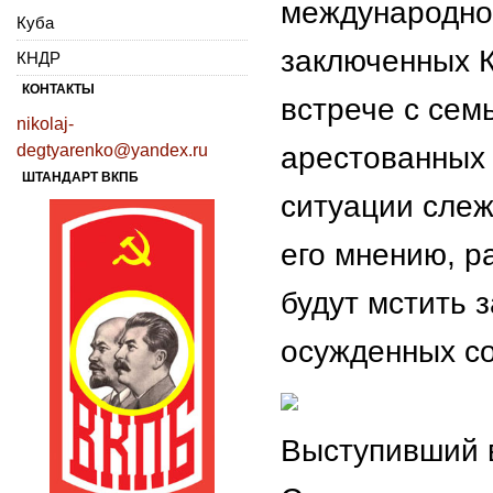
международно
Куба
заключенных К
КНДР
КОНТАКТЫ
встрече с сем
nikolaj-
degtyarenko@yandex.ru
арестованных 
ШТАНДАРТ ВКПБ
ситуации слеж
его мнению, р
будут мстить 
осужденных со
Выступивший 