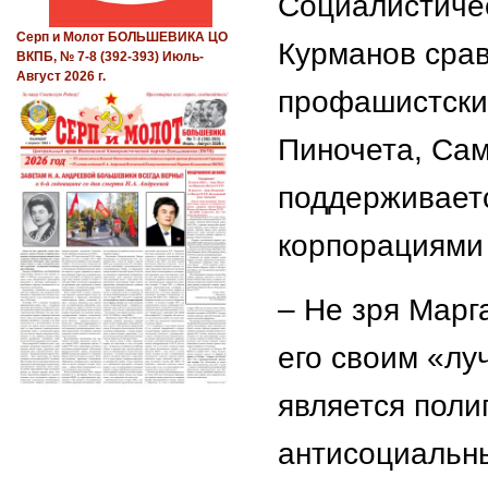
Социалистичес
Серп и Молот БОЛЬШЕВИКА ЦО
Курманов сра
ВКПБ, № 7-8 (392-393) Июль-
Август 2026 г.
профашистски
Пиночета, Сам
поддерживает
корпорациями 
– Не зря Марг
его своим «лу
является поли
антисоциальн