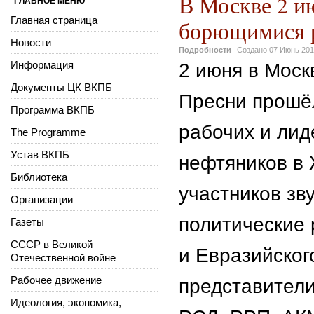
В Москве 2 и
ГЛАВНОЕ МЕНЮ
Главная страница
борющимися р
Новости
Подробности
Создано
07 Июнь 20
Информация
2 июня в Моск
Документы ЦК ВКПБ
Пресни прошёл
Программа ВКПБ
рабочих и лид
The Programme
Устав ВКПБ
нефтяников в 
Библиотека
участников зв
Организации
политические 
Газеты
СССР в Великой
и Евразийског
Отечественной войне
Рабочее движение
представители
Идеология, экономика,