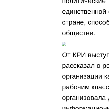
политические 
единственной 
стране, спосо
обществе.
От КРИ выступ
рассказал о р
организации 
рабочим класс
организовала 
информационн