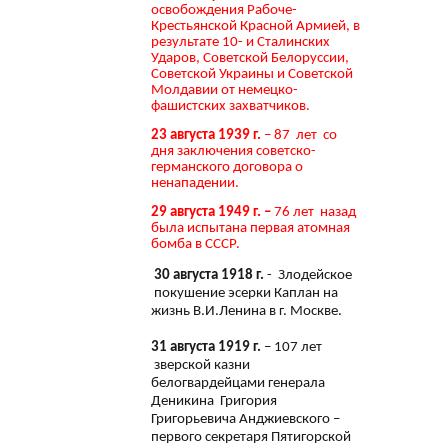
освобождения Рабоче-
Крестьянской Красной Армией, в
результате 10- и Сталинских
Ударов, Советской Белоруссии,
Советской Украины и Советской
Молдавии от немецко-
фашистских захватчиков.
23 августа 1939 г.
– 87 лет со
дня заключения советско-
германского договора о
ненападении.
29 августа 1949 г. –
76 лет назад
была испытана первая атомная
бомба в СССР.
30 августа 1918 г.
- Злодейское
покушение эсерки Каплан на
жизнь В.И.Ленина в г. Москве.
31 августа 1919 г.
– 107 лет
зверской казни
белогвардейцами генерала
Деникина Григория
Григорьевича Анджиевского –
первого секретаря Пятигорской