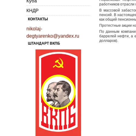
Куба
работников отрасли 
КНДР
В массовой забасто
пенсий. В настояще
КОНТАКТЫ
как общий пенсионны
Протестные акции на
nikolaj-
По данным компании
degtyarenko@yandex.ru
баррелей нефти, а 
долларов).
ШТАНДАРТ ВКПБ