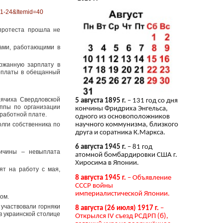
41-24&Itemid=40
протеста прошла не
ками, работающими в
ржанную зарплату в
арплаты в обещанный
нячиха Свердловской
5 августа 1895 г.
– 131 год со дня
уппы по организации
кончины Фридриха Энгельса,
работной плате.
одного из основоположников
лги собственника по
научного коммунизма, близкого
друга и соратника К.Маркса.
6 августа 1945 г.
– 81 год
ричины – невыплата
атомной бомбардировки США г.
Хиросима в Японии.
ят на работу с мая,
8 августа 1945 г.
– Объявление
СССР войны
империалистической Японии.
ом.
 участвовали горняки
8 августа (26 июля) 1917 г.
–
в украинской столице
Открылся IV съезд РСДРП (б),