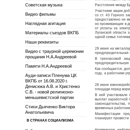
Советская музыка
Расстояние между Бр
Участники акции доб
Видео фильмы
со ст. 43 Горного 
предоставлено не ме
Наглядная агитация
но проживающие в д
от уплаты за элект
Материалы съездов ВКПБ
Луганской области 
одной семье топлива
Наши реквизиты
29 июня на металлу
Видео с траурной церемонии
предупредительная 
прощания Н.А.Андреевой
В трехчасовой ак
предупредительную 
Памяти Н.А.Андреевой
Как сообщается, до
году, а работники у
Ауди-записи Пленума ЦК
ВКПБ от 16.08.2020 г.
28 июня южнокорейс
Денисюка А.В. и Христенко
площади перед мэри
С.В. - новой религиозно-
В ней участвовали 
меньшевистской партии
выплат заработной п
законодательства,
Стихи Дьяченко Виктора
временных работник
Анатольевича
Манифестации пре
планирует провести в
В СТРАНАХ СОЦИАЛИЗМА
Норвежская нефтян