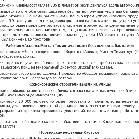
янкой и Киевом составляет 785 километров (если двигаться вдоль автомобил
иваются того, чтобы семьи шахтеров бесплатно получали уголь для бытовых
закона Украины. По нему, работникам и пенсионерам угледобывающих пред
нее 5,9 тонн угля в год (лица, имеющие право на бесплатное получение уг
омах, которые имеют центральное отопление, в расчетах за коммунальные у
рическую энергию и газ). Между тем, по данным общественных организаций
за прошлые годы горнякам-пенсионерам не довезли 130 тысяч тонн угля. 
 была снижена до трех тонн.
Рабочие «АрселорМиттал Темиртау» грозят бессрочной забастовкой
ргическом комбинате акционерного общества «АрселорМиттал Темиртау» (Ка
забастовка рабочих.
ции приняли участие более трех тысяч человек, требовавших повыш
забастовку пришел генеральный директор Виджай Махадеван.
говориться сторонам не удалось. Руководство обещает повышения зарплаты
грожают объявить бессрочную забастовку.
Южнокорейские строители вышли на улицы
кий профсоюз строительных рабочих, которые начали накануне всеобщую за
ей Сеула массовую манифестацию.
примерно 20 000 человек, которые требовали от правительства решени
латы, установления адекватной арендной платы за строительную технику, 
 прекращения практики временных увольнений из-за отсутствия работы 
ов.
дшествуют общенациональной забастовке, которую Корейская конфед
 августе.
Норвежские нефтяники бастуют
ая компания «Statoil» остановит всю работу на морском шельфе стран