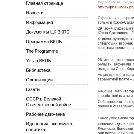
Подробности
Созда
Главная страница
http://vkpb.ru/index
Новости
Строители прекрат
Информация
только в Южно-Сахали
29 июня руководите
Документы ЦК ВКПБ
Южно-Сахалинске. Лю
4 июля руководств
Программа ВКПБ
следующий вторник 
срок, намерены снов
The Programme
28 июня около часа
Устав ВКПБ
области закончили 
голодовки Ольга Хол
Библиотека
Акция протеста нач
Организации
заработной плате – 
Газеты
Рабочие магнитого
заработной платы и 
СССР в Великой
Собственники завод
Отечественной войне
получая 2/3 заработ
Рабочее движение
Около двух тысяч го
Идеология, экономика,
Решение идти в Киев
Луганской, Донецкой
политика
они пообещали быть 