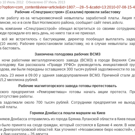
но
10 Июль 2012
Обновлено
07 Июль 2013
.php?option=com_content&view=article&id=1807:---28--5-&catid=13:2010-07-08-15-
Рабочие «Спецтрансстроя» (Сахалин) провели забастовку
или работу из-за четырехмесячной невыплаты заработной платы. Акция 
нске, но и в селе Вал Ногликского района, сообщает сайт news.astv.ru.
ль компании «Спецтрансстрой» обещал встретиться со своими сотрудни
ди прождали его весь день, но никто так и не приехал.
о всё же встретилось с бастующими, директор пообещал выплатить заде
(10 июля). Рабочие приостановили забастовку, но в случае невыплаты з
а бастовать.
Закончена голодовка рабочих ВСМЗ
 ночи работники металлургического завода (ВСМЗ) в городе Верхняя Си
голодовку. Как рассказала «Правде УРФО» руководитель инициативной гр
одова, им были переданы оставшиеся 300 тысяч рублей задолженности по за
алась 23 июня в 09.00 у здания заводоуправления ВСМЗ. Причиной стали до
15,2 миллиона рублей.
Рабочие магнитогорского завода готовы протестовать
рского предприятия «Ремгорметмаш» готовы начать акции протеста. П
отсутствие работы.
а задолжали около 700 тысяч рублей. Сотрудники предприятия не выход
ной платы.
Горняки Донбасса пошли маршем на Киев
рняков Донбасса отправились из города Брянка Луганской области в Киев пешк
 было принято на сходе граждан, который состоялся в Брянке 4 июля. В нем
 и Днепропетровской областей. Как уточняет «Независимое бюро новостей», 
к Дню шахтера – 26 августа.