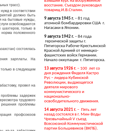
взявший курс на вооружённое
ьных трасс).
восстание. Съездом руководил
товарищ И.В.Сталин.
 нужд в соответствии
приятий должно быть
9 августа 1945 г.
– 81 год
ля на бытовые нужды,
атомной бомбардировки США г.
слуги освобождаются
Нагасаки в Японии.
 шахтеров, только в
А норма положенного
9 августа 1942 г.
– 84 года
героической защиты г.
Пятигорска Рабоче-Крестьянской
захстан) состоялась
Красной Армией от немецко-
фашистских войск Германии.
ения зарплаты. На
Начало оккупации г. Пятигорска.
13 августа 1926 г.
– 100 лет со
 только в следующем
дня рождения Фиделя Кастро
Рус – лидера Кубинской
Революции, выдающегося
бастовку, провел на
деятеля мирового
коммунистического и
я проблемы задержек
национально-
пересмотра трудового
освободительного движения.
и решения проблемы
14 августа 2021 г.
– Пять лет
назад состоялся в г. Мин-Воды
ерация профсоюзов
Чрезвычайный V съезд
Всесоюзной Коммунистической
партии Большевиков (ВКПБ).
ы из-за забастовки