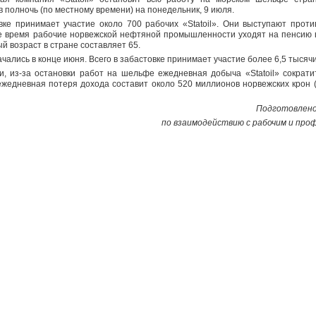
в полночь (по местному времени) на понедельник, 9 июля.
вке принимает участие около 700 рабочих «Statoil». Они выступают прот
е время рабочие норвежской нефтяной промышленности уходят на пенсию в 
й возраст в стране составляет 65.
чались в конце июня. Всего в забастовке принимает участие более 6,5 тысячи
, из-за остановки работ на шельфе ежедневная добыча «Statoil» сократи
ежедневная потеря дохода составит около 520 миллионов норвежских крон 
Подготовлено
по взаимодействию с рабочим и пр