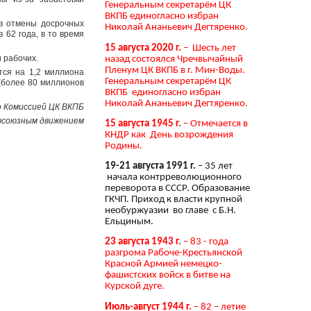
Генеральным секретарём ЦК
ВКПБ единогласно избран
ив отмены досрочных
Николай Ананьевич Дегтяренко.
62 года, в то время
15 августа 2020 г.
– Шесть лет
 рабочих.
назад состоялся Чречвычайный
Пленум ЦК ВКПБ в г. Мин-Воды.
тся на 1,2 миллиона
Генеральным секретарём ЦК
(более 80 миллионов
ВКПБ единогласно избран
Николай Ананьевич Дегтяренко.
 Комиссией ЦК ВКПБ
офсоюзным движением
15 августа 1945 г.
– Отмечается в
КНДР как День возрождения
Родины.
19-21 августа 1991 г.
– 35 лет
начала контрреволюционного
переворота в СССР. Образование
ГКЧП. Приход к власти крупной
необуржуазии во главе с Б.Н.
Ельциным.
23 августа 1943 г.
– 83 - года
разгрома Рабоче-Крестьянской
Красной Армией немецко-
фашистских войск в битве на
Курской дуге.
Июль-август 1944 г.
– 82 – летие