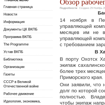
Обзор рабочег
ГЛАВНОЕ МЕНЮ
Главная страница
Подробности
Создано
29 Ноябрь 2
Ба
Новости
14 ноября в Пер
Информация
управляющей компа
Документы ЦК ВКПБ
месяцев им не в
Программа ВКПБ
управляющей компа
с требованием зар
The Programme
В Х
Устав ВКПБ
В порту Охотск Ха
Библиотека
экипаж сахалинско
Организации
более трех месяцев
Газеты
Приморского края.
СССР в Великой
Они заявили, что 
Отечественной войне
долг по которой со
Рабочее движение
полностью. Владе
Идеология, экономика,
чтобы экипаж напр