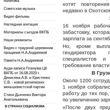
политика
хотят повторени
Советская музыка
недавно в Охотско
Видео фильмы
Наглядная агитация
16 ноября рабоч
забастовку, котор
Материалы съездов ВКПБ
зарплата за сентяб
Наши реквизиты
Но, кроме выпла
Видео с траурной церемонии
гендиректора 
прощания Н.А.Андреевой
специалистов и
Памяти Н.А.Андреевой
требование власти
Ауди-записи Пленума ЦК
В Груз
ВКПБ от 16.08.2020 г.
Денисюка А.В. и Христенко
Около 1200 сотруд
С.В. - новой религиозно-
1 ноября собралис
меньшевистской партии
работу до тех пор
Стихи Дьяченко Виктора
по увеличению зар
Анатольевича
«После двух пре
В СТРАНАХ СОЦИАЛИЗМА