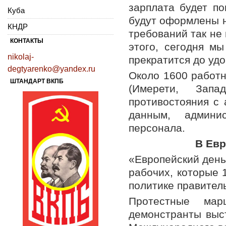
зарплата будет п
Куба
будут оформлены н
КНДР
требований так не
КОНТАКТЫ
этого, сегодня мы
nikolaj-
прекратится до уд
degtyarenko@yandex.ru
Около 1600 работн
ШТАНДАРТ ВКПБ
(Имерети, Запа
противостояния с
данным, админи
персонала.
В Евр
«Европейский день
рабочих, которые 
политике правител
Протестные ма
демонстранты выст