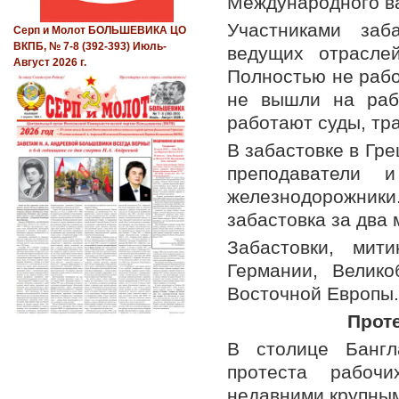
Международного ва
Участниками заб
Серп и Молот БОЛЬШЕВИКА ЦО
ВКПБ, № 7-8 (392-393) Июль-
ведущих отрасле
Август 2026 г.
Полностью не рабо
не вышли на раб
работают суды, тр
В забастовке в Гр
преподаватели 
железнодорожни
забастовка за два 
Забастовки, мит
Германии, Велико
Восточной Европы.
Прот
В столице Бангл
протеста рабочи
недавними крупным