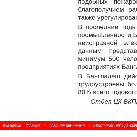
подобных пожаро
благополучием ра
также урегулирова
В последние год
промышленности Ба
неисправной эле
данным представ
минимум 500 чело
предприятиях Банг
В Бангладеш дейс
трудоустроены бо
80% всего годового
Отдел ЦК ВКП
ВЫ ЗДЕСЬ:
ГЛАВНАЯ
РАБОЧЕЕ ДВИЖЕНИЕ
ОБЗОР РАБОЧЕГО ДВИЖЕНИ