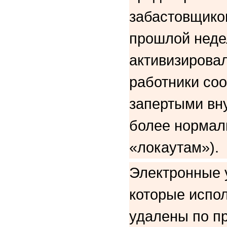
забастовщико
прошлой недел
активизирова
работники со
запертыми вну
более нормаль
«локаутам»).
Электронные у
которые испо
удалены по п