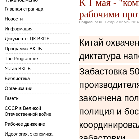
К 1 мая - "ко
ГЛАВНОЕ МЕНЮ
Главная страница
рабочими про
Новости
Подробности
Создано
02 Май 2014
Информация
Документы ЦК ВКПБ
Китай охвачен
Программа ВКПБ
диктатура на
The Programme
Устав ВКПБ
Забастовка 5
Библиотека
производител
Организации
закончена пол
Газеты
СССР в Великой
полиция и бо
Отечественной войне
координирова
Рабочее движение
Идеология, экономика,
забастовки