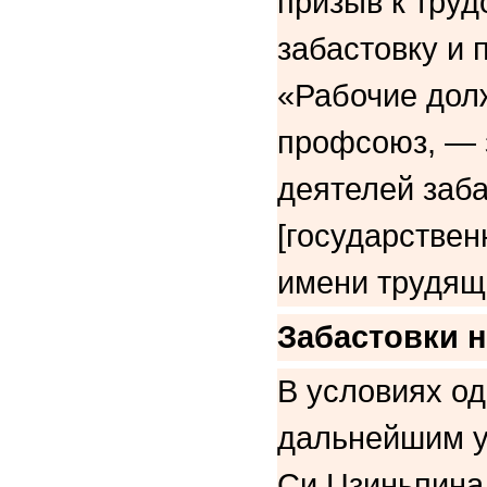
призыв к тру
забастовку и 
«Рабочие дол
профсоюз, — 
деятелей заба
[государствен
имени трудящ
Забастовки н
В условиях од
дальнейшим у
Си Цзиньпина,