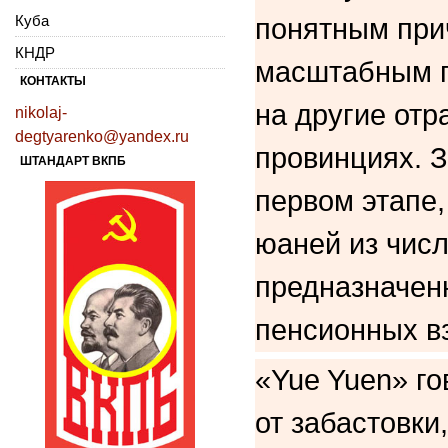
Куба
понятным при
КНДР
масштабным п
КОНТАКТЫ
на другие отр
nikolaj-
degtyarenko@yandex.ru
провинциях. З
ШТАНДАРТ ВКПБ
первом этапе
юаней из чис
предназначен
пенсионных в
«Yue Yuen» го
от забастовки