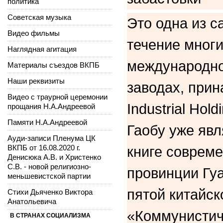
политика
Советская музыка
Это одна из с
Видео фильмы
течение мног
Наглядная агитация
международно
Материалы съездов ВКПБ
Наши реквизиты
заводах, при
Видео с траурной церемонии
Industrial Hol
прощания Н.А.Андреевой
Памяти Н.А.Андреевой
Гаобу уже явл
Ауди-записи Пленума ЦК
ВКПБ от 16.08.2020 г.
книге совреме
Денисюка А.В. и Христенко
С.В. - новой религиозно-
провинции Гу
меньшевистской партии
пятой китайск
Стихи Дьяченко Виктора
Анатольевича
«Коммунистич
В СТРАНАХ СОЦИАЛИЗМА